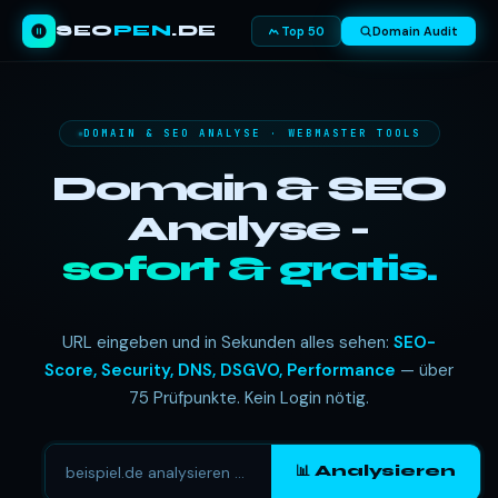
SEO
PEN
.DE
Top 50
Domain Audit
DOMAIN & SEO ANALYSE · WEBMASTER TOOLS
Domain & SEO
Analyse -
sofort & gratis.
URL eingeben und in Sekunden alles sehen:
SEO-
Score, Security, DNS, DSGVO, Performance
— über
75 Prüfpunkte. Kein Login nötig.
📊 Analysieren