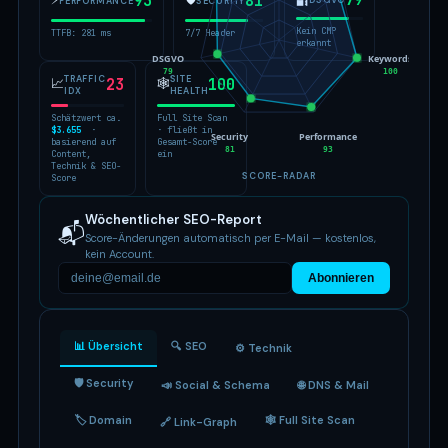
79
93
81
🔐
DSGVO
PERFORMANCE
SECURITY
Kein CMP
TTFB: 281 ms
7/7 Header
erkannt
DSGVO
Keywords
79
100
TRAFFIC
SITE
📈
23
🕸
100
IDX
HEALTH
Schätzwert ca.
Full Site Scan
$3.655
·
· fließt in
Security
Performance
basierend auf
Gesamt-Score
81
93
Content,
ein
Technik & SEO-
SCORE-RADAR
Score
Wöchentlicher SEO-Report
📬
Score-Änderungen automatisch per E-Mail — kostenlos,
kein Account.
Abonnieren
📊 Übersicht
🔍 SEO
⚙️ Technik
🛡 Security
📣 Social & Schema
🌐 DNS & Mail
🏷 Domain
🕸 Full Site Scan
🔗 Link-Graph