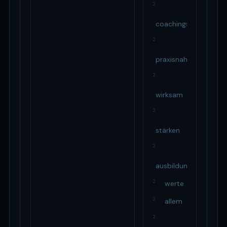
2
coachings
2
praxisnah
2
wirksam
2
stärken
2
ausbildung
2
werte
2
allem
2