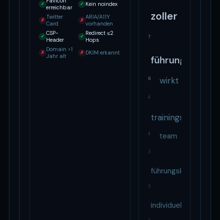
Favicon
Kein noindex
✓
✓
erreichbar
zoller
Twitter
ARIA/A11Y
✗
✗
Card
vorhanden
CSP-
Redirect ≤2
✓
✓
7
Header
Hops
Domain >1
DKIM erkannt
✗
✗
Jahr alt
führung
wirkt
6
4
trainings
4
team
3
führungskräfte
3
individuell