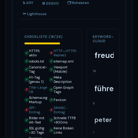
♿ A11Y
🗂 Rohdaten
🍪 DSGVO
🔦 Lighthouse
CHECKLISTE (18/26)
KEYWORD-
CLOUD
HTTPS
HTTP→HTTPS
freude
✓
✗
aktiv
Redirect
robots.txt
sitemap.xml
✓
✓
Canonical-
Viewport
✓
✓
10
Tag
(Mobile)
H1-Tag
Meta
✓
✓
(genau 1)
Description
führen
Title-Länge
Open Graph
✗
✓
OK
Tags
Schema.org
Favicon
✓
✓
Markup
9
SPF-
DMARC-
✗
✗
Eintrag
Eintrag
peter
Bilder mit
Schnelle TTFB
✓
✓
Alt-Text
<800ms
SSL gültig
Keine Broken
✓
✓
>30 Tage
Links
7