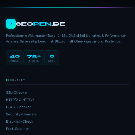
⚡
SEO
PEN
.DE
Professionelle Webmaster-Tools für SSL, DNS, eMail Sicherheit & Performance-
Analyse. Serverseitig berechnet. Blitzschnell. Ohne Registrierung. Kostenlos.
40
75+
0
TOOLS
CHECKS
LOGIN
SECURITY
SSL-Checker
HTTP/2 & HTTP/3
HSTS-Checker
Security-Headers
Blacklist-Check
Port-Scanner