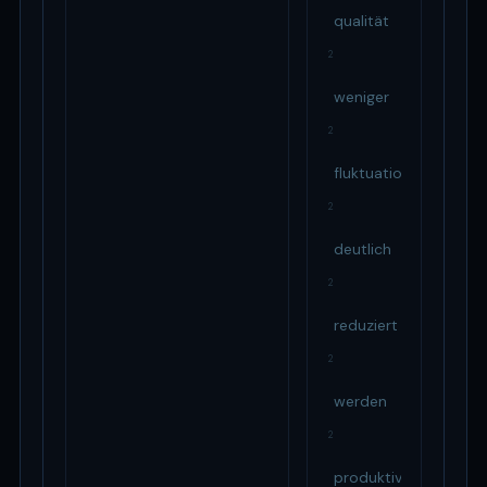
qualität
2
weniger
2
fluktuation
2
deutlich
2
reduziert
2
werden
2
produktivität