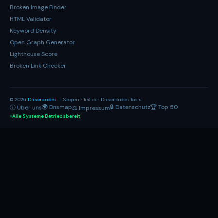
Broken Image Finder
HTML Validator
Keyword Density
Open Graph Generator
Lighthouse Score
Broken Link Checker
© 2026
Dreamcodes
— Seopen · Teil der Dreamcodes Tools
🌍 Dnsmap
🔒 Datenschutz
🏆 Top 50
ⓘ Über uns
⚖ Impressum
Alle Systeme Betriebsbereit