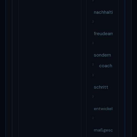
3
nachhaltig
3
freudeamführen
3
sondern
3
coach
3
schritt
3
entwickeln
2
maßgeschneiderten