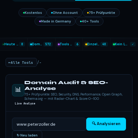
Kostenlos
Ohne Account
75+ Prüfpunkte
Made in Germany
40+ Tools
Heute analysiert
0
Domains geprüft
572
Tools heute genutzt
6
Einzel-Tools
40
Kein Login nötig
✓
/
Alle Tools
-
Domain Audit & SEO-
📊
Analyse
75+ Prüfpunkte: SEO, Security, DNS, Performance, Open Graph,
Schema.org — mit Radar-Chart & Score 0–100
Live Analyse
🔍 Analysieren
↻ Neu laden