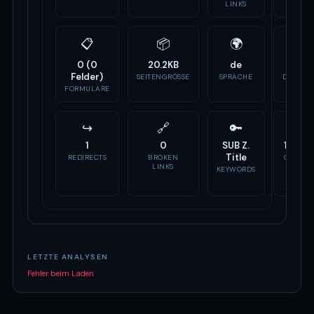
LINKS
📋
📦
🌍
🏷
0 (0
20.2KB
de
-
Felder)
SEITENGRÖSSE
SPRACHE
DOMAIN
ALTER
FORMULARE
↪
🔗
🔑
📣
1
0
SUB Z.
11 Tag
Title
REDIRECTS
BROKEN
OG TAG
LINKS
KEYWORDS
LETZTE ANALYSEN
Fehler beim Laden