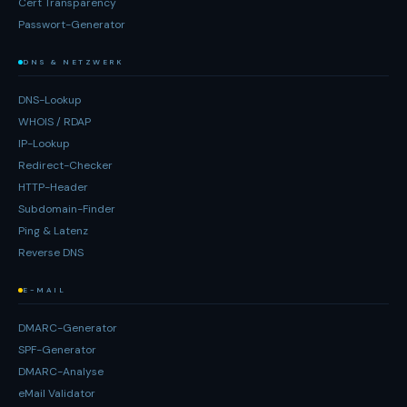
Cert Transparency
Passwort-Generator
DNS & NETZWERK
DNS-Lookup
WHOIS / RDAP
IP-Lookup
Redirect-Checker
HTTP-Header
Subdomain-Finder
Ping & Latenz
Reverse DNS
E-MAIL
DMARC-Generator
SPF-Generator
DMARC-Analyse
eMail Validator