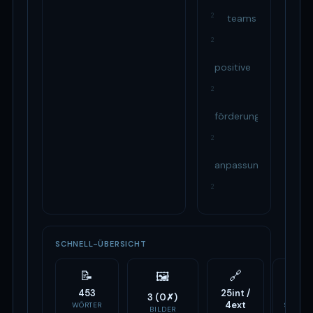
2
teams
2
positive
2
förderung
2
anpassungsfähigkeit
2
SCHNELL-ÜBERSICHT
📝
🔗
⚙️
🖼
453
25int /
7
3 (0✗)
4ext
WÖRTER
SCRIPTS
BILDER