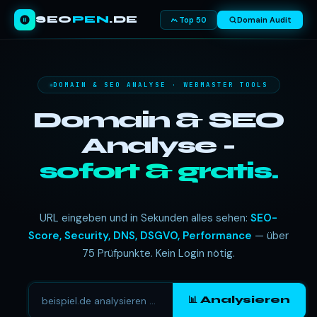
SEO
PEN
.DE
Top 50
Domain Audit
DOMAIN & SEO ANALYSE · WEBMASTER TOOLS
Domain & SEO
Analyse -
sofort & gratis.
URL eingeben und in Sekunden alles sehen:
SEO-
Score, Security, DNS, DSGVO, Performance
— über
75 Prüfpunkte. Kein Login nötig.
📊 Analysieren