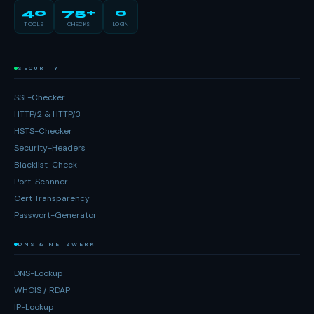
40
75+
0
TOOLS
CHECKS
LOGIN
SECURITY
SSL-Checker
HTTP/2 & HTTP/3
HSTS-Checker
Security-Headers
Blacklist-Check
Port-Scanner
Cert Transparency
Passwort-Generator
DNS & NETZWERK
DNS-Lookup
WHOIS / RDAP
IP-Lookup