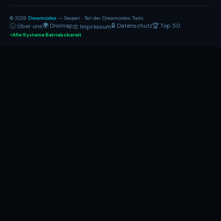
© 2026
Dreamcodes
— Seopen · Teil der Dreamcodes Tools
🌍 Dnsmap
🔒 Datenschutz
🏆 Top 50
ⓘ Über uns
⚖ Impressum
Alle Systeme Betriebsbereit