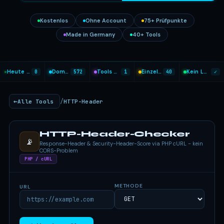
Kostenlos
Ohne Account
75+ Prüfpunkte
Made in Germany
40+ Tools
Heute analysiert
0
Domains geprüft
572
Tools heute genutzt
1
Einzel-Tools
40
Kein Login nötig
✓
/
Alle Tools
HTTP-Header
HTTP-Header-Checker
📡
Response-Header & Security-Header-Score via PHP cURL - kein
CORS-Problem
PHP / cURL
METHODE
URL