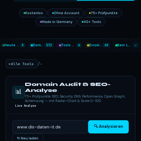
Kostenlos
Ohne Account
75+ Prüfpunkte
Made in Germany
40+ Tools
Heute analysiert
0
Domains geprüft
572
Tools heute genutzt
6
Einzel-Tools
40
Kein Login nötig
✓
/
Alle Tools
-
Domain Audit & SEO-
📊
Analyse
75+ Prüfpunkte: SEO, Security, DNS, Performance, Open Graph,
Schema.org — mit Radar-Chart & Score 0–100
Live Analyse
🔍 Analysieren
↻ Neu laden