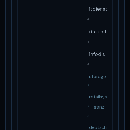
itdienstleistung
4
datenitservice
4
infodis
4
storage
3
retailsysteme
ganz
3
3
deutschland