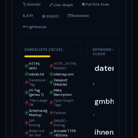
🏷 Domain
🕸 Full Site Scan
🔗 Link-Graph
♿ A11Y
🗂 Rohdaten
🍪 DSGVO
🔦 Lighthouse
CHECKLISTE (13/26)
KEYWORD-
CLOUD
HTTPS
HTTP→HTTPS
daten
✓
✗
aktiv
Redirect
robots.txt
sitemap.xml
✓
✓
Canonical-
Viewport
✗
✓
8
Tag
(Mobile)
H1-Tag
Meta
✓
✓
(genau 1)
Description
gmbh
Title-Länge
Open Graph
✗
✗
OK
Tags
Schema.org
Favicon
✓
✗
Markup
7
SPF-
DMARC-
✗
✗
Eintrag
Eintrag
ihnen
Bilder mit
Schnelle TTFB
✗
✓
Alt-Text
<800ms