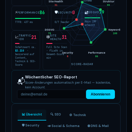
Schema
Site Health
Struktur
31
99
79
⚡
86
🛡
0
🔐
DSGVO
PERFORMANCE
SECURITY
Kein CMP
TTFB: 437 ms
0/7 Header
erkannt
DSGVO
Keywords
79
100
TRAFFIC
SITE
📈
21
🕸
31
IDX
HEALTH
Schätzwert ca.
Full Site Scan
$3.210
·
· fließt in
Security
Performance
basierend auf
Gesamt-Score
0
86
Content,
ein
Technik & SEO-
SCORE-RADAR
Score
Wöchentlicher SEO-Report
📬
Score-Änderungen automatisch per E-Mail — kostenlos,
kein Account.
Abonnieren
📊 Übersicht
🔍 SEO
⚙️ Technik
🛡 Security
📣 Social & Schema
🌐 DNS & Mail