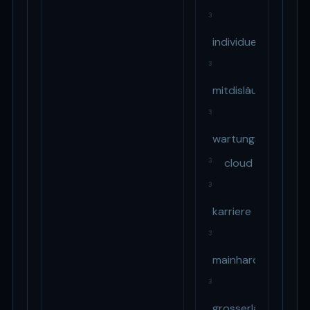
3
individuell
3
mitdisläuftdieitrun
3
wartungsverträge
cloud
3
3
karriere
3
mainhardter
3
grosserlach