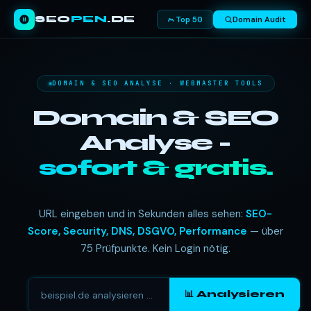
SEO
PEN
.DE
Top 50
Domain Audit
DOMAIN & SEO ANALYSE · WEBMASTER TOOLS
Domain & SEO
Analyse -
sofort & gratis.
URL eingeben und in Sekunden alles sehen:
SEO-
Score, Security, DNS, DSGVO, Performance
— über
75 Prüfpunkte. Kein Login nötig.
📊 Analysieren