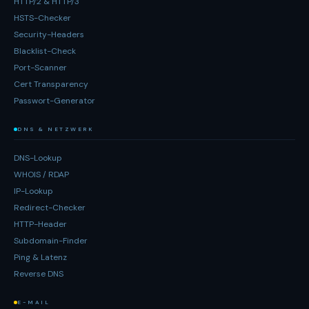
HTTP/2 & HTTP/3
HSTS-Checker
Security-Headers
Blacklist-Check
Port-Scanner
Cert Transparency
Passwort-Generator
DNS & NETZWERK
DNS-Lookup
WHOIS / RDAP
IP-Lookup
Redirect-Checker
HTTP-Header
Subdomain-Finder
Ping & Latenz
Reverse DNS
E-MAIL