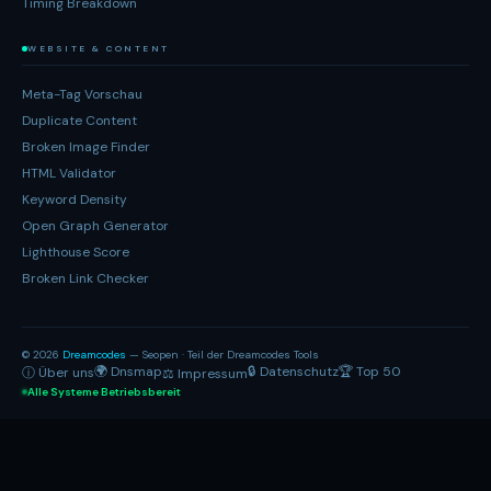
Timing Breakdown
WEBSITE & CONTENT
Meta-Tag Vorschau
Duplicate Content
Broken Image Finder
HTML Validator
Keyword Density
Open Graph Generator
Lighthouse Score
Broken Link Checker
© 2026
Dreamcodes
— Seopen · Teil der Dreamcodes Tools
🌍 Dnsmap
🔒 Datenschutz
🏆 Top 50
ⓘ Über uns
⚖ Impressum
Alle Systeme Betriebsbereit