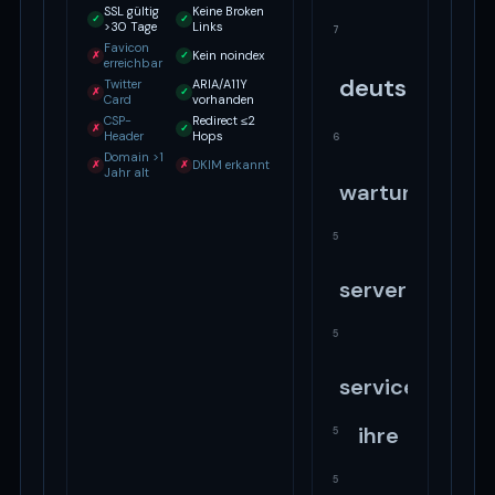
SSL gültig
Keine Broken
✓
✓
>30 Tage
Links
7
Favicon
Kein noindex
✗
✓
erreichbar
deutschland
Twitter
ARIA/A11Y
✗
✓
Card
vorhanden
CSP-
Redirect ≤2
✗
✓
Header
Hops
6
Domain >1
DKIM erkannt
✗
✗
Jahr alt
wartung
5
server
5
service
ihre
5
5