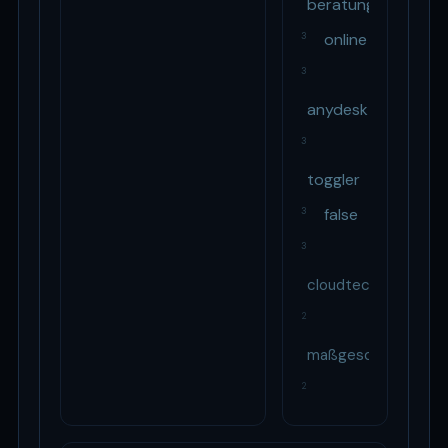
beratung
online
3
3
anydesk
3
toggler
false
3
3
cloudtechnologie
2
maßgeschneidert
2