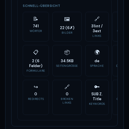
SCHNELL-ÜBERSICHT
📝
🔗
⚙️
🖼
741
31int /
15
22 (6✗)
3ext
WÖRTER
SCRIPTS
BILDER
LINKS
📋
📦
🌍
🏷
2 (6
34.5KB
de
-
Felder)
SEITENGRÖSSE
SPRACHE
DOMAIN
ALTER
FORMULARE
↪
🔗
🔑
📣
0
0
SUB Z.
Fehlt
Title
REDIRECTS
BROKEN
OG TAG
LINKS
KEYWORDS