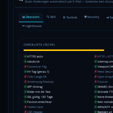
Score-Änderungen automatisch per E-Mail — kostenlos, kein Accou
📊 Übersicht
🔍 SEO
🛡 Security
⚙️ Technik
📣 S
🔦 Lighthouse
CHECKLISTE (15/26)
HTTPS aktiv
HTTP→HTTP
✓
✗
robots.txt
sitemap.xm
✓
✓
Canonical-Tag
Viewport (M
✗
✓
H1-Tag (genau 1)
Meta Descri
✓
✗
Title-Länge OK
Open Grap
✗
✗
Schema.org Markup
Favicon
✗
✗
SPF-Eintrag
DMARC-Ein
✓
✓
Bilder mit Alt-Text
Schnelle T
✓
✓
SSL gültig >30 Tage
Keine Broke
✓
✓
Favicon erreichbar
Kein noinde
✓
✓
Twitter Card
ARIA/A11Y 
✗
✓
CSP-Header
Redirect ≤2
✗
✓