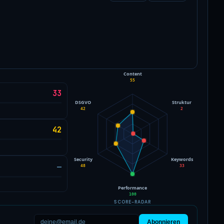
Content
55
33
DSGVO
Struktur
42
2
42
Security
Keywords
—
48
33
Performance
100
SCORE-RADAR
Abonnieren