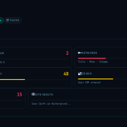
📦 Cache
e
2
🔑
KEYWORDS
TUR
Title · Meta · Schema
H3:0
48
🔐
DSGVO
TY
Kein CMP erkannt
15
🕸
SITE HEALTH
Scan läuft im Hintergrund...