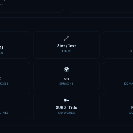
nt
🔗
3int / 1ext
✗)
LINKS
S
ER
🌍
B
en
ÖSSE
SPRACHE
DOMA
🔑
SUB Z. Title
LINKS
KEYWORDS
O