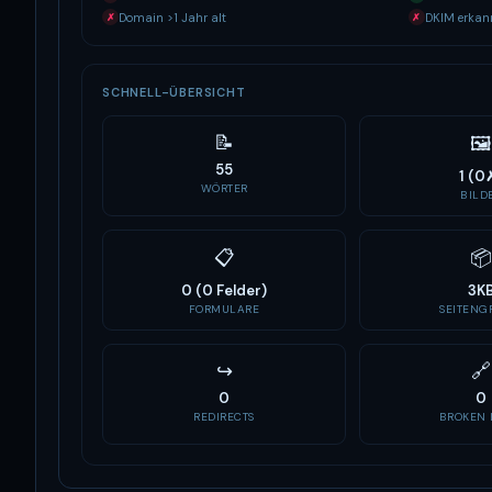
Domain >1 Jahr alt
DKIM erkan
✗
✗
SCHNELL-ÜBERSICHT
📝
🖼
55
1 (0
WÖRTER
BILD
📋
📦
0 (0 Felder)
3K
FORMULARE
SEITENGR
↪
🔗
0
0
REDIRECTS
BROKEN 