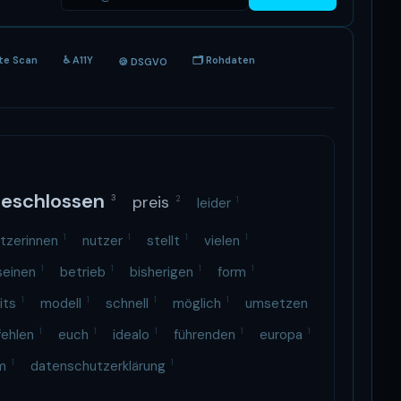
ite Scan
♿ A11Y
🗂 Rohdaten
🍪 DSGVO
geschlossen
preis
3
2
leider
1
tzerinnen
1
nutzer
1
stellt
1
vielen
1
seinen
1
betrieb
1
bisherigen
1
form
1
its
1
modell
1
schnell
1
möglich
1
umsetzen
fehlen
1
euch
1
idealo
1
führenden
1
europa
1
um
1
datenschutzerklärung
1