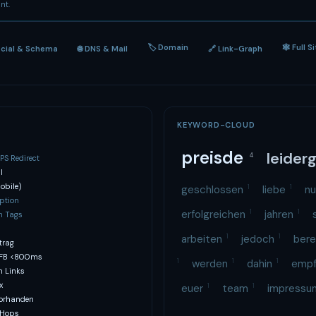
nt.
🏷 Domain
🕸 Full S
ocial & Schema
🌐 DNS & Mail
🔗 Link-Graph
KEYWORD-CLOUD
preisde
leider
4
S Redirect
l
obile)
geschlossen
1
liebe
1
nu
ption
erfolgreichen
1
jahren
1
h Tags
arbeiten
1
jedoch
1
bere
trag
TFB <800ms
1
werden
1
dahin
1
emp
n Links
x
euer
1
team
1
impress
vorhanden
 Hops