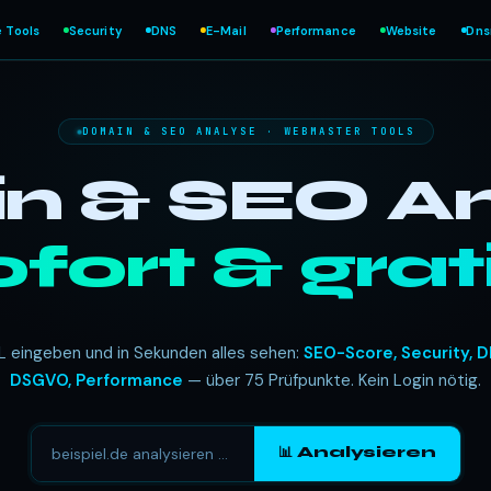
e Tools
Security
DNS
E-Mail
Performance
Website
Dn
DOMAIN & SEO ANALYSE · WEBMASTER TOOLS
 & SEO An
ofort & grati
L eingeben und in Sekunden alles sehen:
SEO-Score, Security, D
DSGVO, Performance
— über 75 Prüfpunkte. Kein Login nötig.
📊 Analysieren