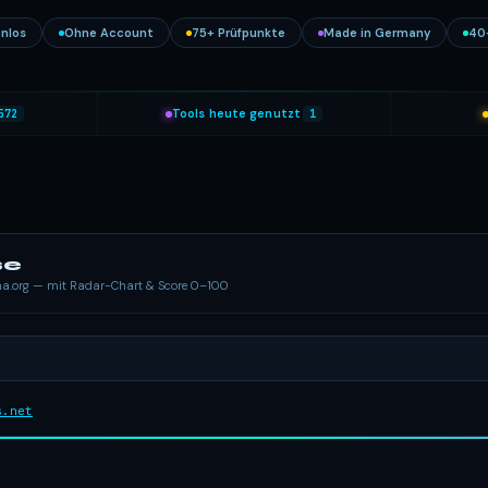
nlos
Ohne Account
75+ Prüfpunkte
Made in Germany
40
572
Tools heute genutzt
1
se
ema.org — mit Radar-Chart & Score 0–100
s.net