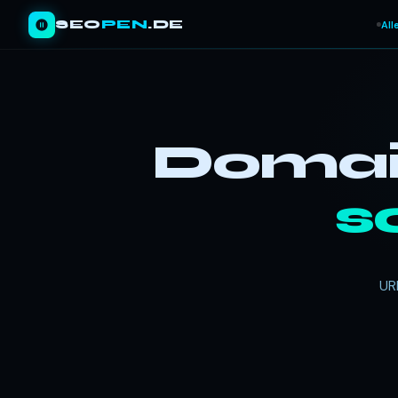
SEO
PEN
.DE
All
Domain
s
UR