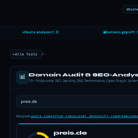
Koste
Heute analysiert
0
Domains geprüft
/
Alle Tools
-
Domain Audit & SEO-Analy
📊
75+ Prüfpunkte: SEO, Security, DNS, Performance, Open Graph, Sch
Beispiele:
apple.com
github.com
spiegel.de
shopify.com
dreamcode
preis.de