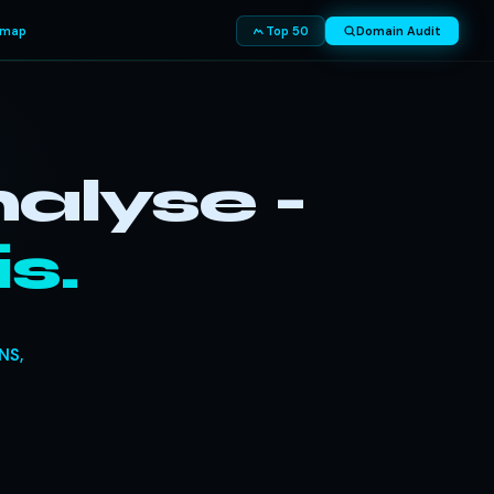
smap
Top 50
Domain Audit
alyse -
s.
NS,