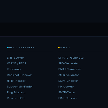
DNS & NETZWERK
E-MAIL
DNS-Lookup
DMARC-Generator
WHOIS / RDAP
SPF-Generator
IP-Lookup
DMARC-Analyse
Redirect-Checker
eMail Validator
HTTP-Header
DKIM-Checker
Subdomain-Finder
MX-Lookup
Ping & Latenz
SMTP-Tester
Reverse DNS
BIMI-Checker