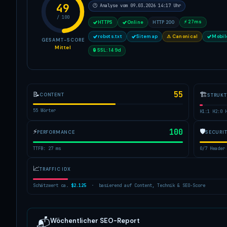
49
🕐 Analyse vom 09.03.2026 14:17 Uhr
/ 100
⚡ 27ms
HTTPS
Online
HTTP 200
robots.txt
Sitemap
⚠ Canonical
Mobil
GESAMT-SCORE
Mittel
🔒 SSL: 149d
55
🏗
📝
CONTENT
STRUK
55 Wörter
H1:1 H2:0 
⚡
100
🛡
PERFORMANCE
SECURI
TTFB: 27 ms
0/7 Header
📈
TRAFFIC IDX
Schätzwert ca.
$2.125
· basierend auf Content, Technik & SEO-Score
Wöchentlicher SEO-Report
📬