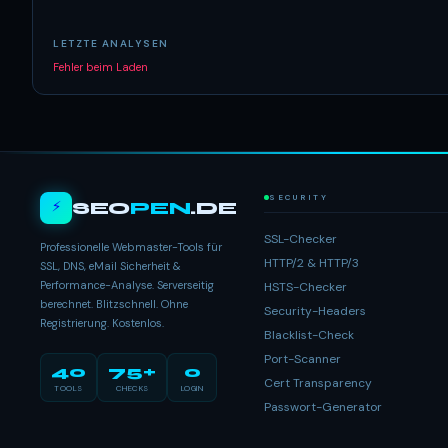
LETZTE ANALYSEN
Fehler beim Laden
SECURITY
⚡
SEO
PEN
.DE
SSL-Checker
Professionelle Webmaster-Tools für
HTTP/2 & HTTP/3
SSL, DNS, eMail Sicherheit &
Performance-Analyse. Serverseitig
HSTS-Checker
berechnet. Blitzschnell. Ohne
Security-Headers
Registrierung. Kostenlos.
Blacklist-Check
Port-Scanner
40
75+
0
Cert Transparency
TOOLS
CHECKS
LOGIN
Passwort-Generator