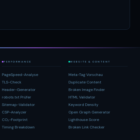
PERFORMANCE
WEBSITE & CONTENT
PageSpeed-Analyse
Meta-Tag Vorschau
TLS-Check
Duplicate Content
Header-Generator
Broken Image Finder
robots.txt Prüfer
HTML Validator
Sitemap-Validator
Keyword Density
CSP-Analyzer
Open Graph Generator
CO₂-Footprint
Lighthouse Score
Timing Breakdown
Broken Link Checker