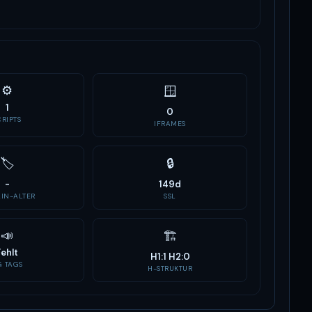
⚙️
🪟
1
0
CRIPTS
IFRAMES
🏷
🔒
-
149d
IN-ALTER
SSL
📣
🏗
Fehlt
H1:1 H2:0
G TAGS
H-STRUKTUR