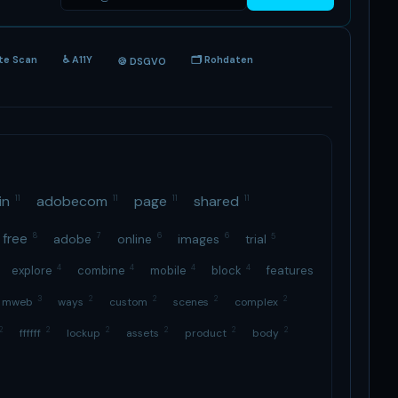
ite Scan
♿ A11Y
🗂 Rohdaten
🍪 DSGVO
in
adobecom
page
shared
11
11
11
11
free
8
7
6
6
5
adobe
online
images
trial
4
4
4
4
explore
combine
mobile
block
features
3
2
2
2
2
mweb
ways
custom
scenes
complex
2
2
2
2
2
2
ffffff
lockup
assets
product
body