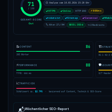
71
🕐 Analyse vom 10.03.2026 15:28 Uhr
/ 100
⚡ 666ms
HTTPS
Online
HTTP 200
robots.txt
Sitemap
Canonical
Mobil
GESAMT-SCORE
Gut
🏷 Alter: 27J 1M
🔒 SSL: 353d
↪ 2 Redirects
86
🏗
📝
CONTENT
STRUK
283 Wörter
H1:1 H2:3 
⚡
88
🛡
PERFORMANCE
SECURI
TTFB: 666 ms
0/7 Header
📈
TRAFFIC IDX
Schätzwert ca.
$2.795
· basierend auf Content, Technik & SEO-Score
Wöchentlicher SEO-Report
📬