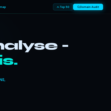
smap
Top 50
Domain Audit
alyse -
s.
NS,