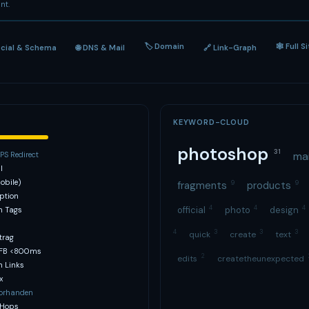
nt.
🏷 Domain
🕸 Full S
ocial & Schema
🌐 DNS & Mail
🔗 Link-Graph
KEYWORD-CLOUD
photoshop
31
ma
S Redirect
l
obile)
fragments
9
products
9
ption
4
4
4
official
photo
design
h Tags
4
3
3
3
quick
create
text
trag
TFB <800ms
2
edits
createtheunexpected
n Links
x
vorhanden
 Hops