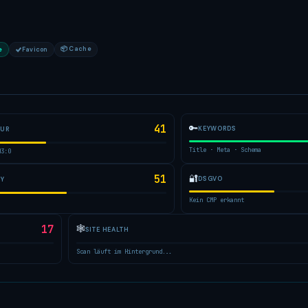
📦 Cache
e
Favicon
41
🔑
KEYWORDS
TUR
Title · Meta · Schema
H3:0
51
🔐
DSGVO
TY
Kein CMP erkannt
17
🕸
SITE HEALTH
Scan läuft im Hintergrund...