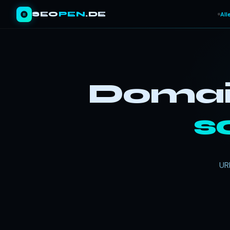
SEO
PEN
.DE
All
Domain
s
UR