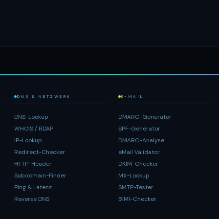
DNS & NETZWERK
E-MAIL
DNS-Lookup
DMARC-Generator
WHOIS / RDAP
SPF-Generator
IP-Lookup
DMARC-Analyse
Redirect-Checker
eMail Validator
HTTP-Header
DKIM-Checker
Subdomain-Finder
MX-Lookup
Ping & Latenz
SMTP-Tester
Reverse DNS
BIMI-Checker