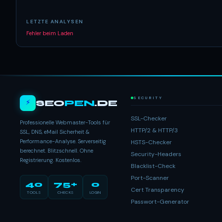
LETZTE ANALYSEN
Fehler beim Laden
SECURITY
⚡
SEO
PEN
.DE
SSL-Checker
Professionelle Webmaster-Tools für
HTTP/2 & HTTP/3
SSL, DNS, eMail Sicherheit &
Performance-Analyse. Serverseitig
HSTS-Checker
berechnet. Blitzschnell. Ohne
Security-Headers
Registrierung. Kostenlos.
Blacklist-Check
Port-Scanner
40
75+
0
Cert Transparency
TOOLS
CHECKS
LOGIN
Passwort-Generator