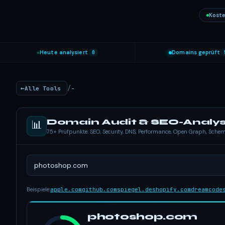
Koste
Heute analysiert
0
Domains geprüft
/
Alle Tools
-
Domain Audit & SEO-Analy
📊
75+ Prüfpunkte: SEO, Security, DNS, Performance, Open Graph, Sch
Beispiele:
apple.com
github.com
spiegel.de
shopify.com
dreamcode
photoshop.com