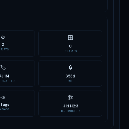
⚙️
🪟
2
0
CRIPTS
IFRAMES
🏷
🔒
7J 1M
353d
IN-ALTER
SSL
📣
🏗
 Tags
H1:1 H2:3
G TAGS
H-STRUKTUR