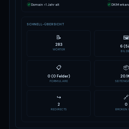
Domain >1 Jahr alt
DKIM erkan
✓
✓
SCHNELL-ÜBERSICHT
📝
🖼
283
6 (5
WÖRTER
BILD
📋
📦
0 (0 Felder)
20.1
FORMULARE
SEITENGR
↪
🔗
2
0
REDIRECTS
BROKEN 