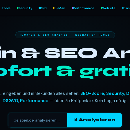
e Tools
Security
DNS
E-Mail
Performance
Website
Dn
DOMAIN & SEO ANALYSE · WEBMASTER TOOLS
 & SEO An
ofort & grati
L eingeben und in Sekunden alles sehen:
SEO-Score, Security, D
DSGVO, Performance
— über 75 Prüfpunkte. Kein Login nötig.
📊 Analysieren