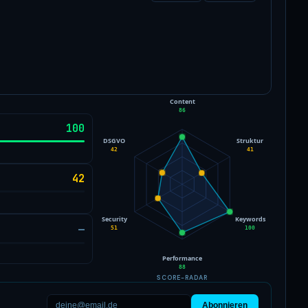
Content
86
100
DSGVO
Struktur
42
41
42
Security
Keywords
—
51
100
Performance
88
SCORE-RADAR
Abonnieren