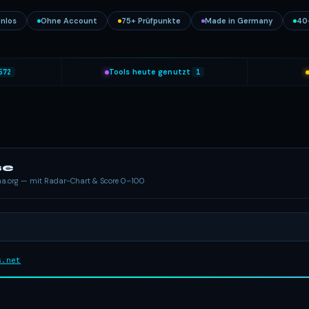
nlos
Ohne Account
75+ Prüfpunkte
Made in Germany
40
572
Tools heute genutzt
1
se
ema.org — mit Radar-Chart & Score 0–100
s.net