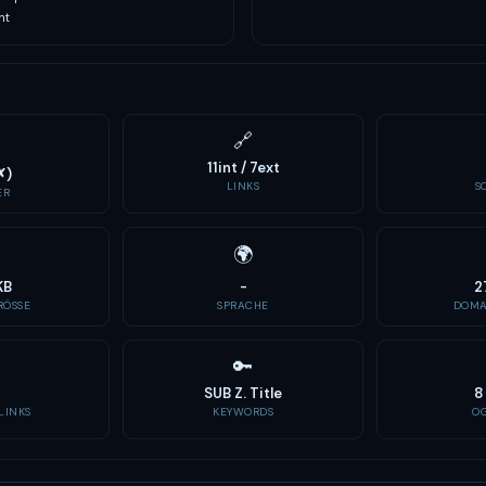
nt
🔗
11int / 7ext
✗)
LINKS
S
ER
🌍
KB
-
2
ÖSSE
SPRACHE
DOMA
🔑
SUB Z. Title
8
LINKS
KEYWORDS
O