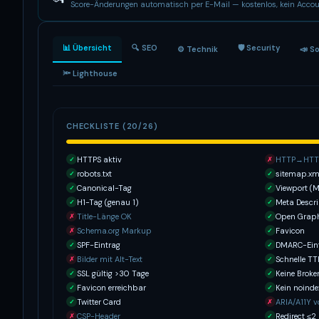
Score-Änderungen automatisch per E-Mail — kostenlos, kein Accou
📊 Übersicht
🔍 SEO
🛡 Security
⚙️ Technik
📣 S
🔦 Lighthouse
CHECKLISTE (20/26)
HTTPS aktiv
HTTP→HTTP
✓
✗
robots.txt
sitemap.xm
✓
✓
Canonical-Tag
Viewport (M
✓
✓
H1-Tag (genau 1)
Meta Descri
✓
✓
Title-Länge OK
Open Grap
✗
✓
Schema.org Markup
Favicon
✗
✓
SPF-Eintrag
DMARC-Ein
✓
✓
Bilder mit Alt-Text
Schnelle T
✗
✓
SSL gültig >30 Tage
Keine Broke
✓
✓
Favicon erreichbar
Kein noinde
✓
✓
Twitter Card
ARIA/A11Y 
✓
✗
CSP-Header
Redirect ≤2
✗
✓