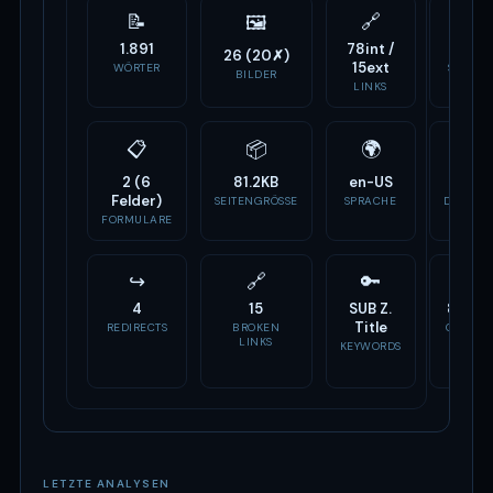
📝
🔗
⚙️
🖼
1.891
78int /
18
26 (20✗)
15ext
WÖRTER
SCRIPTS
BILDER
LINKS
📋
📦
🌍
🏷
2 (6
81.2KB
en-US
-
Felder)
SEITENGRÖSSE
SPRACHE
DOMAIN
ALTER
FORMULARE
↪
🔗
🔑
📣
4
15
SUB Z.
8 Tag
Title
REDIRECTS
BROKEN
OG TAG
LINKS
KEYWORDS
LETZTE ANALYSEN