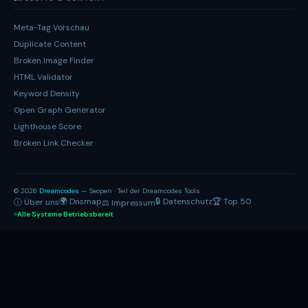
Meta-Tag Vorschau
Duplicate Content
Broken Image Finder
HTML Validator
Keyword Density
Open Graph Generator
Lighthouse Score
Broken Link Checker
© 2026
Dreamcodes
— Seopen · Teil der Dreamcodes Tools
🌍 Dnsmap
🔒 Datenschutz
🏆 Top 50
ⓘ Über uns
⚖ Impressum
Alle Systeme Betriebsbereit