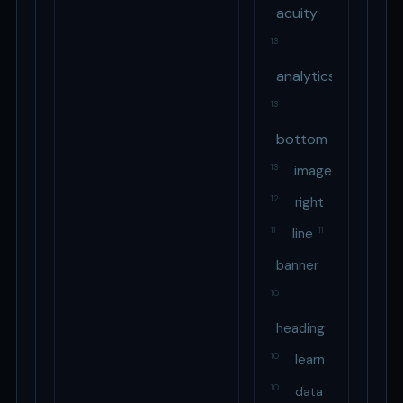
acuity
13
analytics
13
bottom
13
image
12
right
11
line
11
banner
10
heading
10
learn
10
data