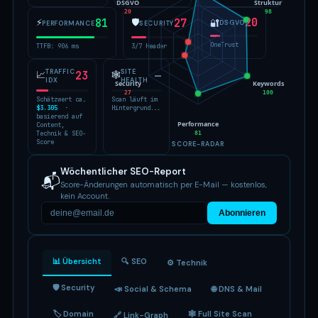
DSGVO
Struktur
20
98
20
⚡
81
🛡
27
🔐
DSGVO
PERFORMANCE
SECURITY
OneTrust
TTFB: 906 ms
3/7 Header
TRAFFIC
SITE
📈
23
🕸
—
IDX
HEALTH
Security
Keywords
27
100
Schätzwert ca.
Scan läuft im
$3.305
·
Hintergrund...
basierend auf
Performance
Content,
Technik & SEO-
81
Score
SCORE-RADAR
Wöchentlicher SEO-Report
📬
Score-Änderungen automatisch per E-Mail — kostenlos,
kein Account.
Abonnieren
📊 Übersicht
🔍 SEO
⚙️ Technik
🛡 Security
📣 Social & Schema
🌐 DNS & Mail
🏷 Domain
🕸 Full Site Scan
🔗 Link-Graph