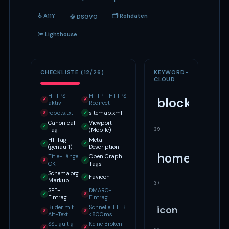
♿ A11Y
🗂 Rohdaten
🍪 DSGVO
🔦 Lighthouse
CHECKLISTE (12/26)
KEYWORD-
CLOUD
HTTPS
HTTP→HTTPS
block
✗
✗
aktiv
Redirect
robots.txt
sitemap.xml
✗
✓
Canonical-
Viewport
✓
✓
39
Tag
(Mobile)
H1-Tag
Meta
✓
✓
(genau 1)
Description
home
Title-Länge
Open Graph
✗
✓
OK
Tags
Schema.org
Favicon
✓
✓
Markup
37
SPF-
DMARC-
✓
✗
Eintrag
Eintrag
icon
Bilder mit
Schnelle TTFB
✗
✗
Alt-Text
<800ms
SSL gültig
Keine Broken
✗
✗