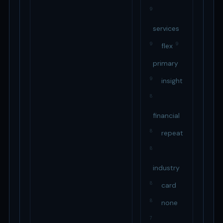
9
services
9
9
flex
primary
9
insight
8
financial
8
repeat
8
industry
8
card
8
none
7