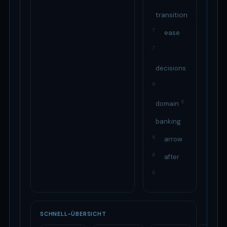
transition
7
ease
7
decisions
6
6
domain
banking
6
arrow
6
after
6
SCHNELL-ÜBERSICHT