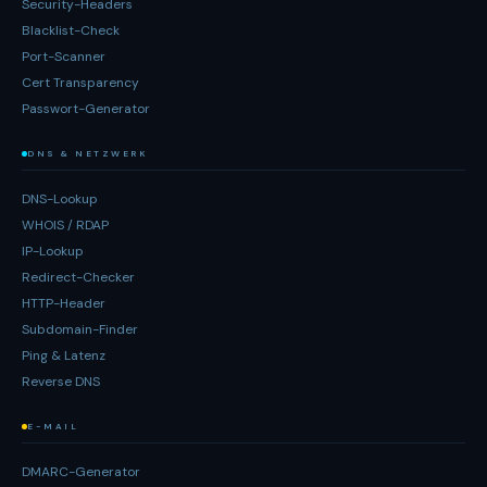
Security-Headers
Blacklist-Check
Port-Scanner
Cert Transparency
Passwort-Generator
DNS & NETZWERK
DNS-Lookup
WHOIS / RDAP
IP-Lookup
Redirect-Checker
HTTP-Header
Subdomain-Finder
Ping & Latenz
Reverse DNS
E-MAIL
DMARC-Generator