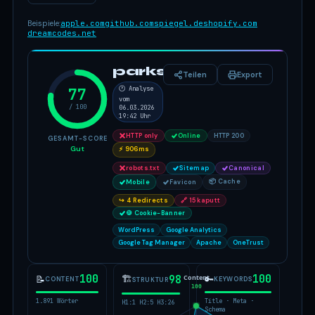
Beispiele:
apple.com
github.com
spiegel.de
shopify.com
dreamcodes.net
parkside.de
Teilen
Export
77
🕐 Analyse
vom
/ 100
06.03.2026
19:42 Uhr
HTTP only
Online
HTTP 200
GESAMT-SCORE
Gut
⚡ 906ms
robots.txt
Sitemap
Canonical
📦 Cache
Mobile
Favicon
↪ 4 Redirects
🔗 15 kaputt
🍪 Cookie-Banner
WordPress
Google Analytics
Google Tag Manager
Apache
OneTrust
100
100
Content
🏗
98
📝
🔑
CONTENT
KEYWORDS
STRUKTUR
100
1.891 Wörter
Title · Meta ·
H1:1 H2:5 H3:26
Schema