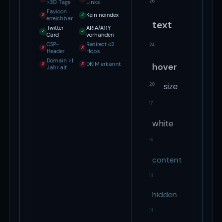
26
>30 Tage
Links
Favicon
Kein noindex
✗
✓
erreichbar
text
Twitter
ARIA/A11Y
✓
✓
Card
vorhanden
CSP-
Redirect ≤2
24
✗
✗
Header
Hops
Domain >1
DKIM erkannt
✗
✗
hover
Jahr alt
size
20
17
white
16
content
14
hidden
14