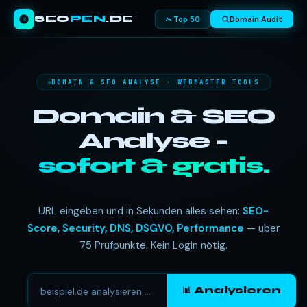
SEO
PEN
.DE
Top 50
Domain Audit
DOMAIN & SEO ANALYSE · WEBMASTER TOOLS
Domain & SEO
Analyse -
sofort & gratis.
URL eingeben und in Sekunden alles sehen:
SEO-
Score, Security, DNS, DSGVO, Performance
— über
75 Prüfpunkte. Kein Login nötig.
📊 Analysieren