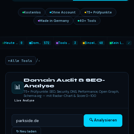
Kostenlos
Ohne Account
75+ Prüfpunkte
Made in Germany
40+ Tools
Heute analysiert
0
Domains geprüft
572
Tools heute genutzt
3
Einzel-Tools
40
Kein Login nötig
✓
/
Alle Tools
-
Domain Audit & SEO-
📊
Analyse
75+ Prüfpunkte: SEO, Security, DNS, Performance, Open Graph,
Schema.org — mit Radar-Chart & Score 0–100
Live Analyse
🔍 Analysieren
↻ Neu laden