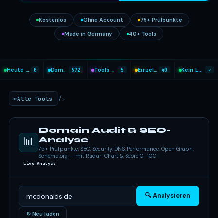
Kostenlos
Ohne Account
75+ Prüfpunkte
Made in Germany
40+ Tools
Heute analysiert
0
Domains geprüft
572
Tools heute genutzt
5
Einzel-Tools
40
Kein Login nötig
✓
/
Alle Tools
-
Domain Audit & SEO-
📊
Analyse
75+ Prüfpunkte: SEO, Security, DNS, Performance, Open Graph,
Schema.org — mit Radar-Chart & Score 0–100
Live Analyse
🔍 Analysieren
↻ Neu laden