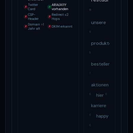
Twitter
ARIA/A11Y
✗
✓
Card
vorhanden
11
CSP-
Redirect ≤2
✗
✗
Header
Hops
unsere
Domain >1
DKIM erkannt
✗
✗
Jahr alt
9
produkte
8
bestellen
7
aktionen
6
hier
6
karriere
6
happy
6