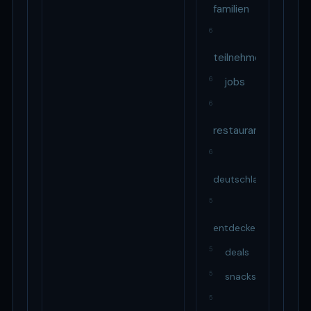
familien
6
teilnehmenden
6
jobs
6
restaurant
6
deutschland
5
entdecke
5
deals
5
snacks
5