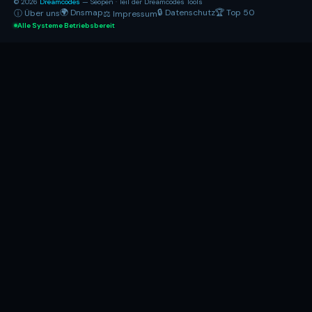
© 2026
Dreamcodes
— Seopen · Teil der Dreamcodes Tools
🌍 Dnsmap
🔒 Datenschutz
🏆 Top 50
ⓘ Über uns
⚖ Impressum
Alle Systeme Betriebsbereit