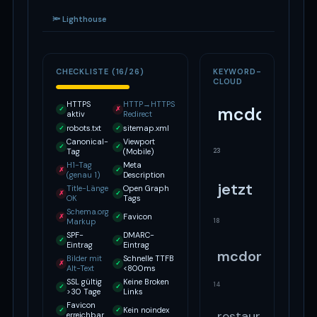
🔦 Lighthouse
CHECKLISTE (16/26)
KEYWORD-
CLOUD
HTTPS
HTTP→HTTPS
mcdonald
✓
✗
aktiv
Redirect
robots.txt
sitemap.xml
✓
✓
Canonical-
Viewport
✓
✓
23
Tag
(Mobile)
H1-Tag
Meta
✗
✓
(genau 1)
Description
jetzt
Title-Länge
Open Graph
✗
✓
OK
Tags
Schema.org
Favicon
✗
✓
18
Markup
SPF-
DMARC-
✓
✓
Eintrag
Eintrag
mcdonalds
Bilder mit
Schnelle TTFB
✗
✓
Alt-Text
<800ms
SSL gültig
Keine Broken
14
✓
✓
>30 Tage
Links
Favicon
Kein noindex
✓
✓
restaurants
erreichbar