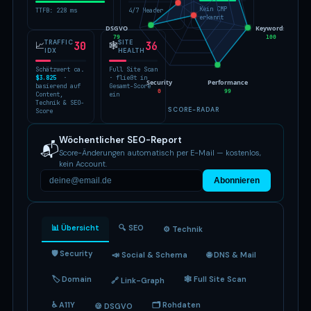
Kein CMP
TTFB: 228 ms
4/7 Header
erkannt
DSGVO
Keywords
79
100
TRAFFIC
SITE
📈
30
🕸
36
IDX
HEALTH
Schätzwert ca.
Full Site Scan
$3.825
·
· fließt in
Security
Performance
basierend auf
Gesamt-Score
0
99
Content,
ein
Technik & SEO-
SCORE-RADAR
Score
Wöchentlicher SEO-Report
📬
Score-Änderungen automatisch per E-Mail — kostenlos,
kein Account.
Abonnieren
📊 Übersicht
🔍 SEO
⚙️ Technik
🛡 Security
📣 Social & Schema
🌐 DNS & Mail
🏷 Domain
🕸 Full Site Scan
🔗 Link-Graph
♿ A11Y
🗂 Rohdaten
🍪 DSGVO