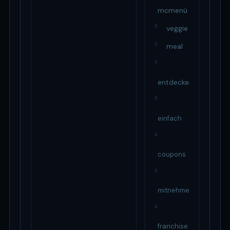
mcmenü
5
veggie
5
meal
5
entdecken
5
einfach
4
coupons
4
mitnehmen
4
franchise