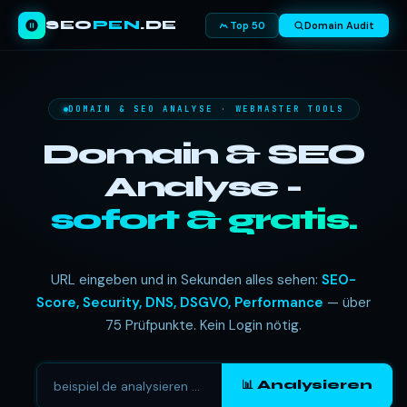
SEO
PEN
.DE
Top 50
Domain Audit
DOMAIN & SEO ANALYSE · WEBMASTER TOOLS
Domain & SEO
Analyse -
sofort & gratis.
URL eingeben und in Sekunden alles sehen:
SEO-
Score, Security, DNS, DSGVO, Performance
— über
75 Prüfpunkte. Kein Login nötig.
📊 Analysieren