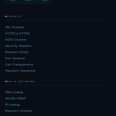
TOOLS
CHECKS
LOGIN
SECURITY
SSL-Checker
HTTP/2 & HTTP/3
HSTS-Checker
Security-Headers
Blacklist-Check
Port-Scanner
Cert Transparency
Passwort-Generator
DNS & NETZWERK
DNS-Lookup
WHOIS / RDAP
IP-Lookup
Redirect-Checker