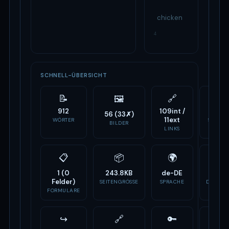
chicken
4
SCHNELL-ÜBERSICHT
📝
🔗
⚙️
🖼
912
109int /
14
56 (33✗)
11ext
WÖRTER
SCRIPTS
BILDER
LINKS
📋
📦
🌍
🏷
1 (0
243.8KB
de-DE
-
Felder)
SEITENGRÖSSE
SPRACHE
DOMAIN
ALTER
FORMULARE
↪
🔗
🔑
📣