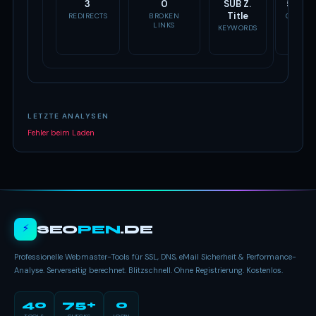
3
0
SUB Z.
5 Tag
Title
REDIRECTS
BROKEN
OG TAG
LINKS
KEYWORDS
LETZTE ANALYSEN
Fehler beim Laden
⚡
SEO
PEN
.DE
Professionelle Webmaster-Tools für SSL, DNS, eMail Sicherheit & Performance-
Analyse. Serverseitig berechnet. Blitzschnell. Ohne Registrierung. Kostenlos.
40
75+
0