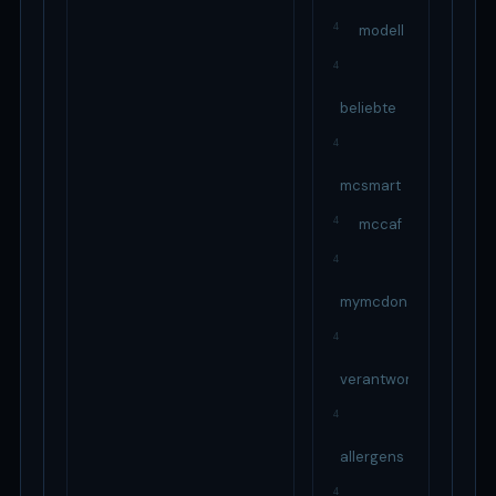
4
modell
4
beliebte
4
mcsmart
4
mccaf
4
mymcdonald
4
verantwortung
4
allergens
4