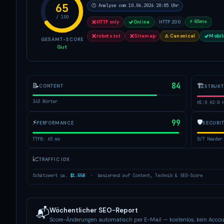
65
🕐 Analyse vom 10.06.2026 20:05 Uhr
/ 100
⚡ 65ms
HTTP only
Online
HTTP 200
robots.txt
Sitemap
⚠ Canonical
Mobil
GESAMT-SCORE
Gut
84
🏗
📝
CONTENT
STRUK
343 Wörter
H1:0 H2:0 
⚡
99
🛡
PERFORMANCE
SECURI
TTFB: 65 ms
0/7 Header
📈
TRAFFIC IDX
Schätzwert ca.
$1.550
· basierend auf Content, Technik & SEO-Score
Wöchentlicher SEO-Report
📬
Score-Änderungen automatisch per E-Mail — kostenlos, kein Accou