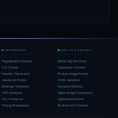
PERFORMANCE
WEBSITE & CONTENT
PageSpeed-Analyse
Meta-Tag Vorschau
TLS-Check
Duplicate Content
Header-Generator
Broken Image Finder
robots.txt Prüfer
HTML Validator
Sitemap-Validator
Keyword Density
CSP-Analyzer
Open Graph Generator
CO₂-Footprint
Lighthouse Score
Timing Breakdown
Broken Link Checker