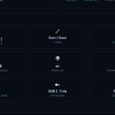
nt
🔗
0int / 0ext
✗)
LINKS
S
ER
🌍
B
en
ÖSSE
SPRACHE
DOMA
🔑
SUB Z. Title
LINKS
KEYWORDS
O