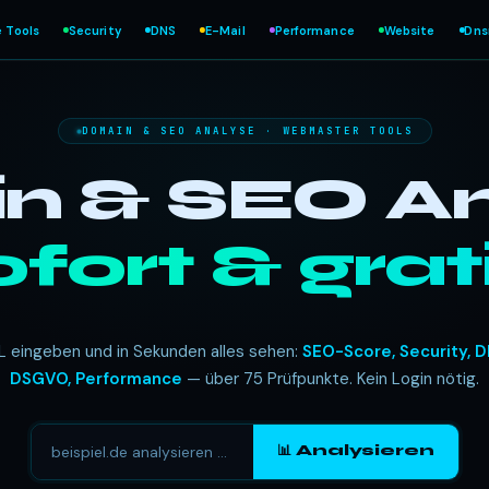
e Tools
Security
DNS
E-Mail
Performance
Website
Dn
DOMAIN & SEO ANALYSE · WEBMASTER TOOLS
 & SEO An
ofort & grati
L eingeben und in Sekunden alles sehen:
SEO-Score, Security, D
DSGVO, Performance
— über 75 Prüfpunkte. Kein Login nötig.
📊 Analysieren