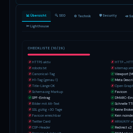
📊 Übersicht
🔍 SEO
🛡 Security
⚙️ Technik
📣 S
🔦 Lighthouse
CHECKLISTE (10/26)
HTTPS aktiv
HTTP→HTTP
✗
✗
robots.txt
sitemap.xm
✗
✗
Canonical-Tag
Viewport (M
✗
✓
H1-Tag (genau 1)
Meta Descri
✗
✓
Title-Länge OK
Open Grap
✗
✗
Schema.org Markup
Favicon
✗
✓
SPF-Eintrag
DMARC-Ein
✓
✓
Bilder mit Alt-Text
Schnelle T
✗
✓
SSL gültig >30 Tage
Keine Broke
✗
✓
Favicon erreichbar
Kein noinde
✗
✓
Twitter Card
ARIA/A11Y 
✗
✗
CSP-Header
Redirect ≤2
✗
✓