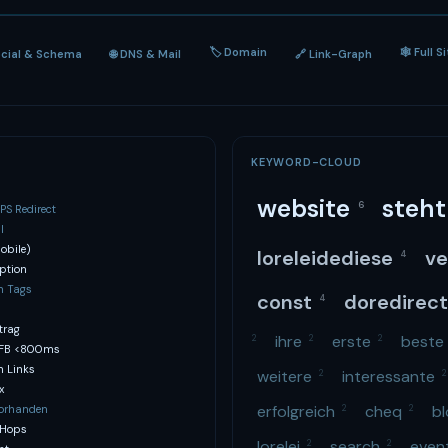
🏷 Domain
🕸 Full S
ocial & Schema
🌐 DNS & Mail
🔗 Link-Graph
KEYWORD-CLOUD
website
steh
6
S Redirect
l
obile)
loreleidediese
ve
4
ption
h Tags
const
doredirec
4
trag
ihre
erste
best
2
2
2
TFB <800ms
n Links
weitere
interessante
2
2
x
erfolgreich
cheq
b
vorhanden
2
2
 Hops
lorelei
search
eve
2
2