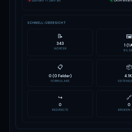
Domain >1 Jahr alt
DKIM erkan
✗
✓
SCHNELL-ÜBERSICHT
📝
🖼
343
1 (1
WÖRTER
BILD
📋
📦
0 (0 Felder)
4.1K
FORMULARE
SEITENGR
↪
🔗
0
0
REDIRECTS
BROKEN 