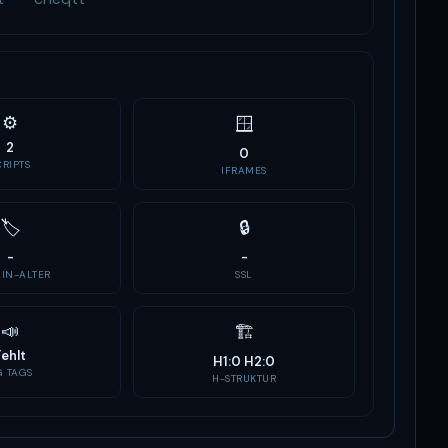
⚙️
🪟
2
0
CRIPTS
IFRAMES
🏷
🔒
-
-
IN-ALTER
SSL
📣
🏗
Fehlt
H1:0 H2:0
G TAGS
H-STRUKTUR