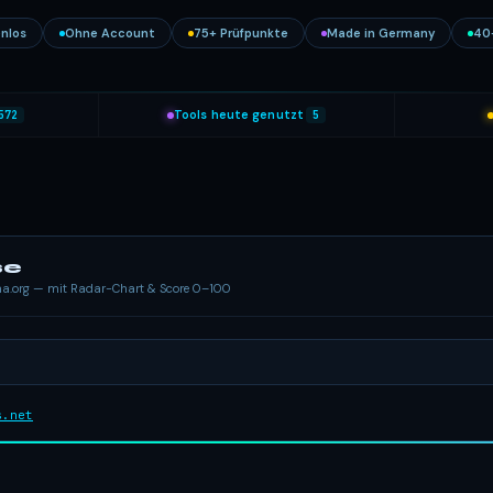
nlos
Ohne Account
75+ Prüfpunkte
Made in Germany
40
572
Tools heute genutzt
5
se
ema.org — mit Radar-Chart & Score 0–100
s.net