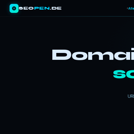
SEO
PEN
.DE
All
Domain
s
UR