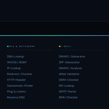
DNS & NETZWERK
E-MAIL
DNS-Lookup
DMARC-Generator
WHOIS / RDAP
SPF-Generator
IP-Lookup
DMARC-Analyse
Redirect-Checker
eMail Validator
HTTP-Header
DKIM-Checker
Subdomain-Finder
MX-Lookup
Ping & Latenz
SMTP-Tester
Reverse DNS
BIMI-Checker