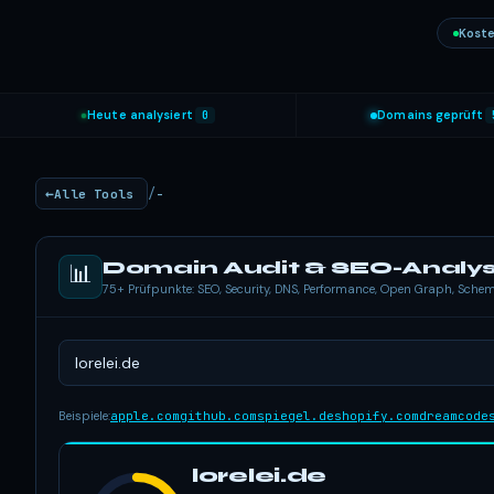
Koste
Heute analysiert
0
Domains geprüft
/
Alle Tools
-
Domain Audit & SEO-Analy
📊
75+ Prüfpunkte: SEO, Security, DNS, Performance, Open Graph, Sch
Beispiele:
apple.com
github.com
spiegel.de
shopify.com
dreamcode
lorelei.de