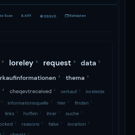
ite Scan
♿ A11Y
🗂 Rohdaten
🍪 DSGVO
t
loreley
request
data
6
6
6
5
rkaufinformationen
thema
4
4
t
cheqevtreceived
4
3
verkauf
loreleide
2
e
informationsquelle
hier
finden
2
2
2
2
links
hoffen
ihrer
suche
2
2
2
2
locked
reasons
false
location
2
2
2
2
nt
cheqtt
2
2