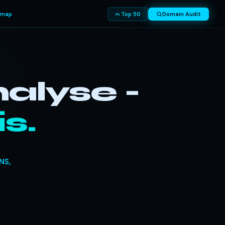
smap
Top 50
Domain Audit
alyse -
s.
NS,