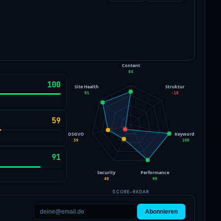
Content
84
100
Site Health
Struktur
91
-18
59
DSGVO
Keywords
59
100
91
Security
Performance
40
99
SCORE-RADAR
Abonnieren