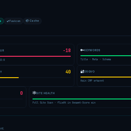
📦 Cache
e
Favicon
-18
🔑
KEYWORDS
TUR
Title · Meta · Schema
H3:0
40
🔐
DSGVO
TY
Kein CMP erkannt
0
🕸
SITE HEALTH
Full Site Scan · fließt in Gesamt-Score ein
nt.