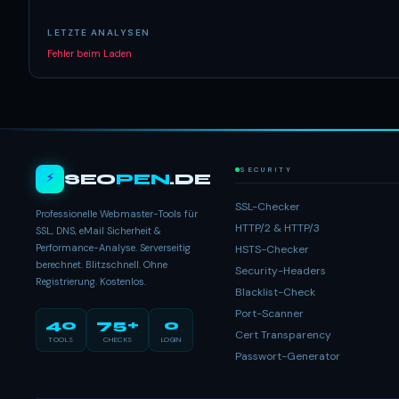
LETZTE ANALYSEN
Fehler beim Laden
SECURITY
⚡
SEO
PEN
.DE
SSL-Checker
Professionelle Webmaster-Tools für
HTTP/2 & HTTP/3
SSL, DNS, eMail Sicherheit &
Performance-Analyse. Serverseitig
HSTS-Checker
berechnet. Blitzschnell. Ohne
Security-Headers
Registrierung. Kostenlos.
Blacklist-Check
Port-Scanner
40
75+
0
Cert Transparency
TOOLS
CHECKS
LOGIN
Passwort-Generator