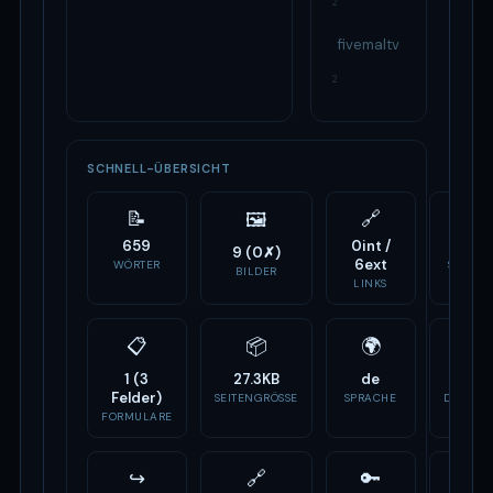
2
fivemaltv
2
SCHNELL-ÜBERSICHT
📝
🔗
⚙️
🖼
659
0int /
3
9 (0✗)
6ext
WÖRTER
SCRIPTS
BILDER
LINKS
📋
📦
🌍
🏷
1 (3
27.3KB
de
-
Felder)
SEITENGRÖSSE
SPRACHE
DOMAIN
ALTER
FORMULARE
↪
🔗
🔑
📣