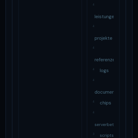
4
leistungen
4
projekte
4
referenzen
4
logs
4
document
4
chips
4
serverbetreuung
3
scripts