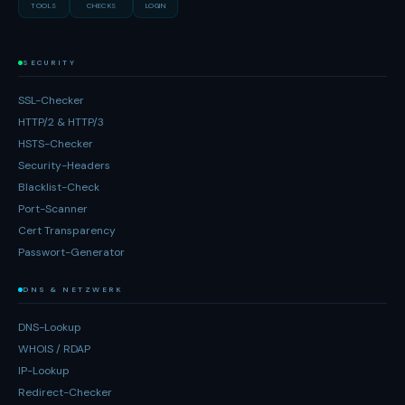
TOOLS
CHECKS
LOGIN
SECURITY
SSL-Checker
HTTP/2 & HTTP/3
HSTS-Checker
Security-Headers
Blacklist-Check
Port-Scanner
Cert Transparency
Passwort-Generator
DNS & NETZWERK
DNS-Lookup
WHOIS / RDAP
IP-Lookup
Redirect-Checker