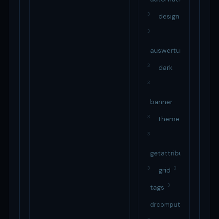
3
design
3
auswertungen
3
dark
3
banner
3
theme
3
getattributedata
3
3
grid
3
tags
drcomputer