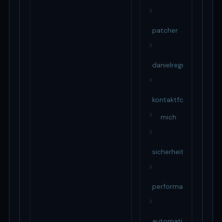
3
patcher
3
danielregnath
3
kontaktformular
3
mich
3
sicherheit
3
performance
3
automatisierung