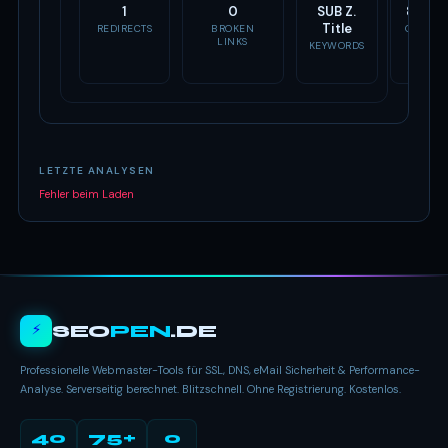
1
0
SUB Z.
8 Tag
Title
REDIRECTS
BROKEN
OG TAG
LINKS
KEYWORDS
LETZTE ANALYSEN
Fehler beim Laden
⚡
SEO
PEN
.DE
Professionelle Webmaster-Tools für SSL, DNS, eMail Sicherheit & Performance-
Analyse. Serverseitig berechnet. Blitzschnell. Ohne Registrierung. Kostenlos.
40
75+
0