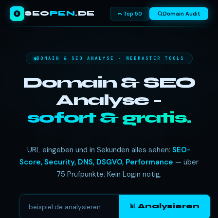
SEO
PEN
.DE
Top 50
Domain Audit
DOMAIN & SEO ANALYSE · WEBMASTER TOOLS
Domain & SEO
Analyse -
sofort & gratis.
URL eingeben und in Sekunden alles sehen:
SEO-
Score, Security, DNS, DSGVO, Performance
— über
75 Prüfpunkte. Kein Login nötig.
📊 Analysieren