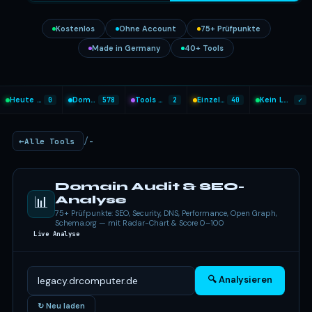
Kostenlos
Ohne Account
75+ Prüfpunkte
Made in Germany
40+ Tools
Heute analysiert
0
Domains geprüft
578
Tools heute genutzt
2
Einzel-Tools
40
Kein Login nötig
✓
/
Alle Tools
-
Domain Audit & SEO-
📊
Analyse
75+ Prüfpunkte: SEO, Security, DNS, Performance, Open Graph,
Schema.org — mit Radar-Chart & Score 0–100
Live Analyse
🔍 Analysieren
↻ Neu laden