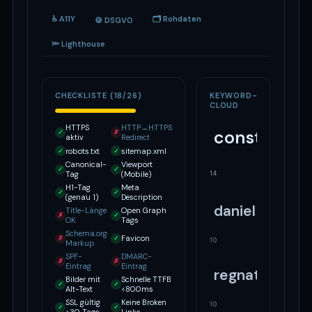
♿ A11Y
🗂 Rohdaten
🍪 DSGVO
🔦 Lighthouse
CHECKLISTE (18/26)
KEYWORD-
CLOUD
HTTPS
HTTP→HTTPS
const
✓
✗
aktiv
Redirect
robots.txt
sitemap.xml
✓
✓
Canonical-
Viewport
✓
✓
14
Tag
(Mobile)
H1-Tag
Meta
✓
✓
(genau 1)
Description
daniel
Title-Länge
Open Graph
✗
✓
OK
Tags
Schema.org
Favicon
✗
✓
10
Markup
SPF-
DMARC-
✗
✗
Eintrag
Eintrag
regnath
Bilder mit
Schnelle TTFB
✓
✓
Alt-Text
<800ms
SSL gültig
Keine Broken
10
✓
✓