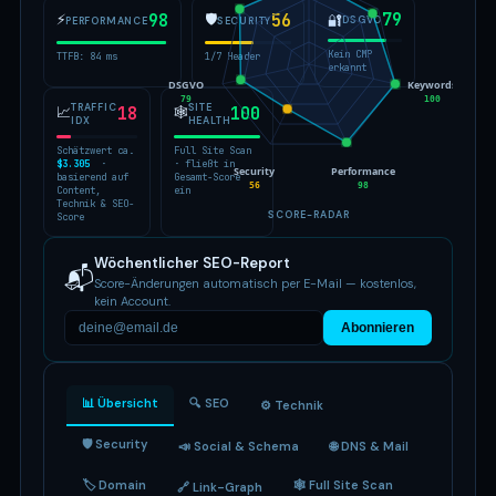
79
⚡
98
🛡
56
🔐
DSGVO
PERFORMANCE
SECURITY
Kein CMP
TTFB: 84 ms
1/7 Header
erkannt
DSGVO
Keywords
79
100
TRAFFIC
SITE
📈
18
🕸
100
IDX
HEALTH
Schätzwert ca.
Full Site Scan
$3.305
·
· fließt in
Security
Performance
basierend auf
Gesamt-Score
56
98
Content,
ein
Technik & SEO-
SCORE-RADAR
Score
Wöchentlicher SEO-Report
📬
Score-Änderungen automatisch per E-Mail — kostenlos,
kein Account.
Abonnieren
📊 Übersicht
🔍 SEO
⚙️ Technik
🛡 Security
📣 Social & Schema
🌐 DNS & Mail
🏷 Domain
🕸 Full Site Scan
🔗 Link-Graph