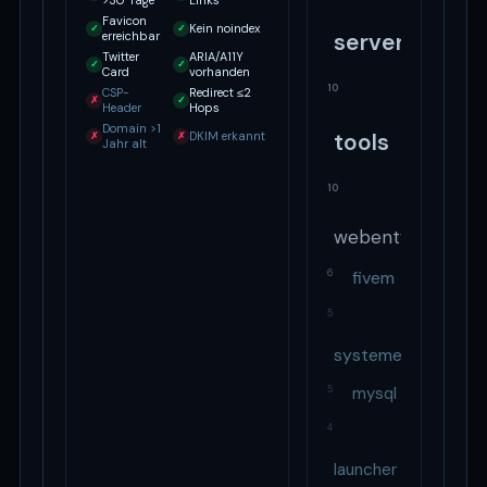
>30 Tage
Links
Favicon
Kein noindex
✓
✓
server
erreichbar
Twitter
ARIA/A11Y
✓
✓
Card
vorhanden
10
CSP-
Redirect ≤2
✗
✓
Header
Hops
Domain >1
tools
DKIM erkannt
✗
✗
Jahr alt
10
webentwicklung
fivem
6
5
systeme
5
mysql
4
launcher