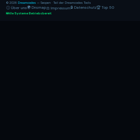
© 2026
Dreamcodes
— Seopen · Teil der Dreamcodes Tools
🌍 Dnsmap
🔒 Datenschutz
🏆 Top 50
ⓘ Über uns
⚖ Impressum
Alle Systeme Betriebsbereit