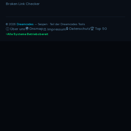
Broken Link Checker
© 2026
Dreamcodes
— Seopen · Teil der Dreamcodes Tools
🌍 Dnsmap
🔒 Datenschutz
🏆 Top 50
ⓘ Über uns
⚖ Impressum
Alle Systeme Betriebsbereit