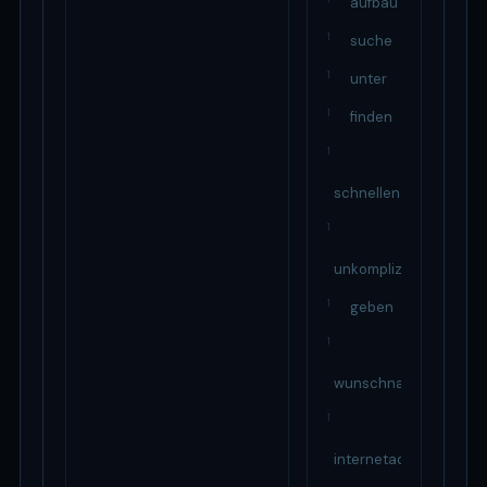
aufbau
1
suche
1
unter
1
finden
1
schnellen
1
unkomplizierten
1
geben
1
wunschnamen
1
internetadresse