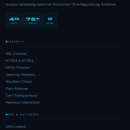
Analyse. Serverseitig berechnet. Blitzschnell. Ohne Registrierung. Kostenlos.
40
75+
0
TOOLS
CHECKS
LOGIN
SECURITY
SSL-Checker
HTTP/2 & HTTP/3
HSTS-Checker
Security-Headers
Blacklist-Check
Port-Scanner
Cert Transparency
Passwort-Generator
DNS & NETZWERK
DNS-Lookup