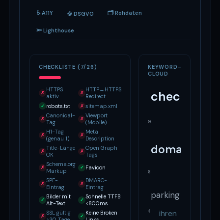
♿ A11Y
🗂 Rohdaten
🍪 DSGVO
🔦 Lighthouse
CHECKLISTE (7/26)
KEYWORD-
CLOUD
HTTPS
HTTP→HTTPS
checkdoma
✗
✗
aktiv
Redirect
robots.txt
sitemap.xml
✓
✗
Canonical-
Viewport
✗
✗
9
Tag
(Mobile)
H1-Tag
Meta
✗
✗
(genau 1)
Description
domain
Title-Länge
Open Graph
✗
✗
OK
Tags
Schema.org
Favicon
✗
✓
Markup
8
SPF-
DMARC-
✗
✗
Eintrag
Eintrag
parking
Bilder mit
Schnelle TTFB
✓
✓
Alt-Text
<800ms
ihren
4
SSL gültig
Keine Broken
✗
✓
>30 Tage
Links