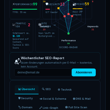
59
0
59
⚡
99
🛡
23
🔐
DSGVO
PERFORMANCE
SECURITY
Kein CMP
TTFB: 55 ms
0/7 Header
erkannt
TRAFFIC
SITE
📈
2
🕸
—
Security
Keywords
IDX
HEALTH
23
21
Schätzwert ca.
Scan läuft im
$1.320
·
Hintergrund...
basierend auf
Performance
Content,
99
Technik & SEO-
SCORE-RADAR
Score
Wöchentlicher SEO-Report
📬
Score-Änderungen automatisch per E-Mail — kostenlos,
kein Account.
Abonnieren
📊 Übersicht
🔍 SEO
⚙️ Technik
🛡 Security
📣 Social & Schema
🌐 DNS & Mail
🏷 Domain
🕸 Full Site Scan
🔗 Link-Graph