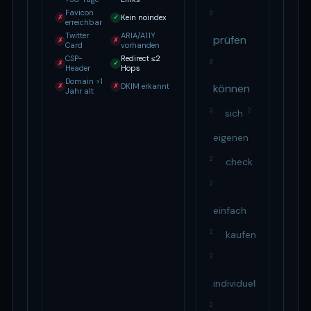
Favicon
3
Kein noindex
✗
✓
erreichbar
Twitter
ARIA/A11Y
prüfen
✗
✗
Card
vorhanden
CSP-
Redirect ≤2
3
✗
✓
Header
Hops
Domain >1
DKIM erkannt
können
✗
✗
Jahr alt
3
2
sich
eigenen
2
check
2
einfach
2
kaufen
2
individuellen
2