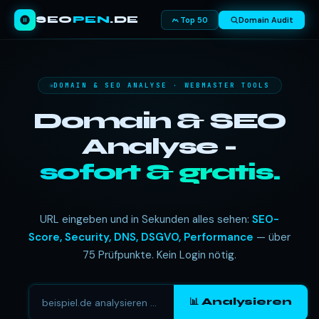
SEO
PEN
.DE
Top 50
Domain Audit
DOMAIN & SEO ANALYSE · WEBMASTER TOOLS
Domain & SEO
Analyse -
sofort & gratis.
URL eingeben und in Sekunden alles sehen:
SEO-
Score, Security, DNS, DSGVO, Performance
— über
75 Prüfpunkte. Kein Login nötig.
📊 Analysieren