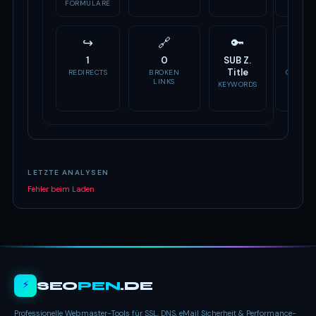
ALTER
FORMULARE
↪
🔗
🔑
📣
1
0
SUB Z.
Fehlt
Title
REDIRECTS
BROKEN
OG TAG
LINKS
KEYWORDS
LETZTE ANALYSEN
Fehler beim Laden
⚡
SEO
PEN
.DE
Professionelle Webmaster-Tools für SSL, DNS, eMail Sicherheit & Performance-