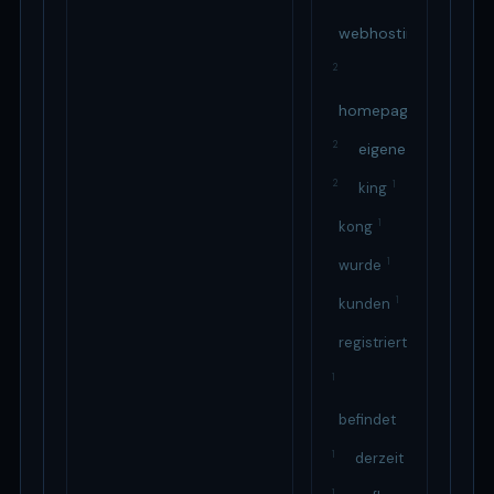
webhosting
2
homepage
2
eigene
2
1
king
1
kong
1
wurde
1
kunden
registriert
1
befindet
1
derzeit
1