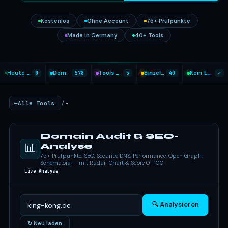
Kostenlos
Ohne Account
75+ Prüfpunkte
Made in Germany
40+ Tools
Heute analysiert
0
Domains geprüft
578
Tools heute genutzt
5
Einzel-Tools
40
Kein Login nötig
✓
/
Alle Tools
-
Domain Audit & SEO-
📊
Analyse
75+ Prüfpunkte: SEO, Security, DNS, Performance, Open Graph,
Schema.org — mit Radar-Chart & Score 0–100
Live Analyse
🔍 Analysieren
↻ Neu laden