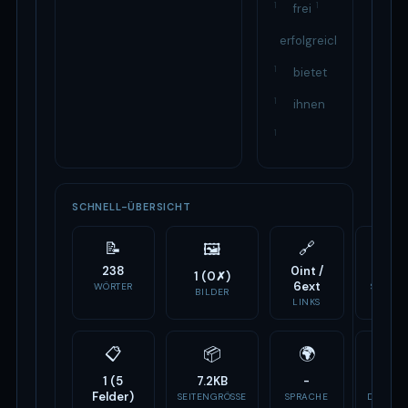
1
1
frei
erfolgreichen
1
bietet
1
ihnen
1
SCHNELL-ÜBERSICHT
📝
🔗
⚙️
🖼
238
0int /
3
1 (0✗)
6ext
WÖRTER
SCRIPTS
BILDER
LINKS
📋
📦
🌍
🏷
1 (5
7.2KB
-
-
Felder)
SEITENGRÖSSE
SPRACHE
DOMAIN