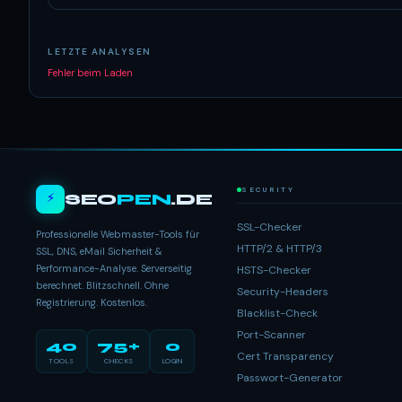
LETZTE ANALYSEN
Fehler beim Laden
SECURITY
⚡
SEO
PEN
.DE
SSL-Checker
Professionelle Webmaster-Tools für
HTTP/2 & HTTP/3
SSL, DNS, eMail Sicherheit &
Performance-Analyse. Serverseitig
HSTS-Checker
berechnet. Blitzschnell. Ohne
Security-Headers
Registrierung. Kostenlos.
Blacklist-Check
Port-Scanner
40
75+
0
Cert Transparency
TOOLS
CHECKS
LOGIN
Passwort-Generator