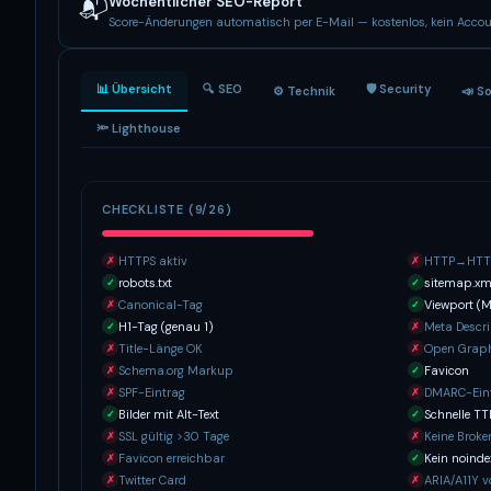
Wöchentlicher SEO-Report
📬
Score-Änderungen automatisch per E-Mail — kostenlos, kein Accou
📊 Übersicht
🔍 SEO
🛡 Security
⚙️ Technik
📣 S
🔦 Lighthouse
CHECKLISTE (9/26)
HTTPS aktiv
HTTP→HTTP
✗
✗
robots.txt
sitemap.xm
✓
✓
Canonical-Tag
Viewport (M
✗
✓
H1-Tag (genau 1)
Meta Descri
✓
✗
Title-Länge OK
Open Grap
✗
✗
Schema.org Markup
Favicon
✗
✓
SPF-Eintrag
DMARC-Ein
✗
✗
Bilder mit Alt-Text
Schnelle T
✓
✓
SSL gültig >30 Tage
Keine Broke
✗
✗
Favicon erreichbar
Kein noinde
✗
✓
Twitter Card
ARIA/A11Y 
✗
✗