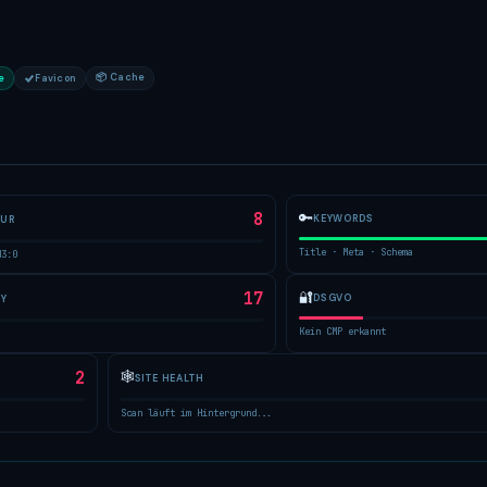
📦 Cache
e
Favicon
8
🔑
KEYWORDS
TUR
Title · Meta · Schema
H3:0
17
🔐
DSGVO
TY
Kein CMP erkannt
2
🕸
SITE HEALTH
Scan läuft im Hintergrund...