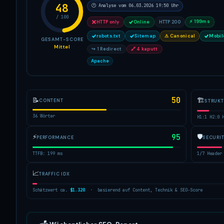
48
🕐 Analyse vom 06.03.2026 19:50 Uhr
/ 100
⚡ 199ms
HTTP only
Online
HTTP 200
robots.txt
Sitemap
⚠ Canonical
Mobil
GESAMT-SCORE
Mittel
↪ 1 Redirect
🔗 4 kaputt
Apache
50
🏗
📝
CONTENT
STRUK
36 Wörter
H1:1 H2:0 
⚡
95
🛡
PERFORMANCE
SECURI
TTFB: 199 ms
1/7 Header
📈
TRAFFIC IDX
Schätzwert ca.
$1.320
· basierend auf Content, Technik & SEO-Score