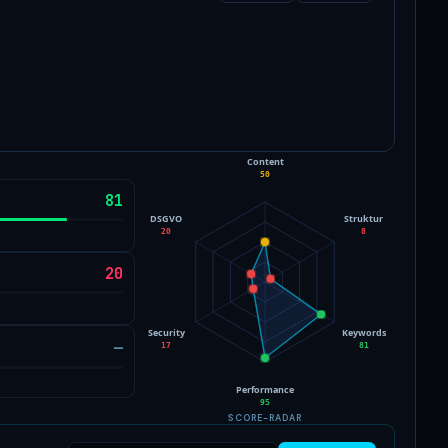
Content
50
81
DSGVO
Struktur
20
8
20
Security
Keywords
—
17
81
Performance
95
SCORE-RADAR