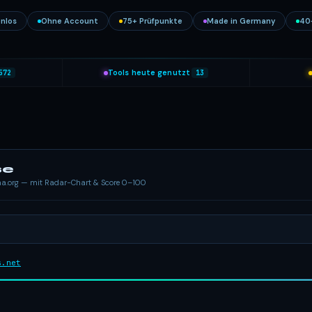
nlos
Ohne Account
75+ Prüfpunkte
Made in Germany
40
572
Tools heute genutzt
13
se
ema.org — mit Radar-Chart & Score 0–100
s.net