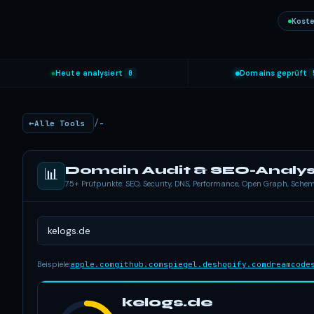
Koste
Heute analysiert
0
Domains geprüft
/
Alle Tools
-
Domain Audit & SEO-Analy
📊
75+ Prüfpunkte: SEO, Security, DNS, Performance, Open Graph, Sch
Beispiele:
apple.com
github.com
spiegel.de
shopify.com
dreamcode
kelogs.de