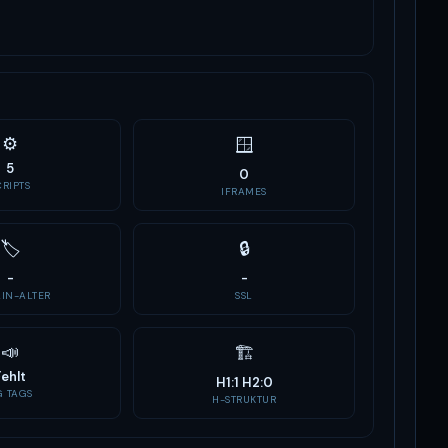
⚙️
🪟
5
0
CRIPTS
IFRAMES
🏷
🔒
-
-
IN-ALTER
SSL
📣
🏗
Fehlt
H1:1 H2:0
G TAGS
H-STRUKTUR