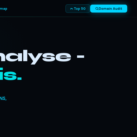
smap
Top 50
Domain Audit
alyse -
s.
NS,