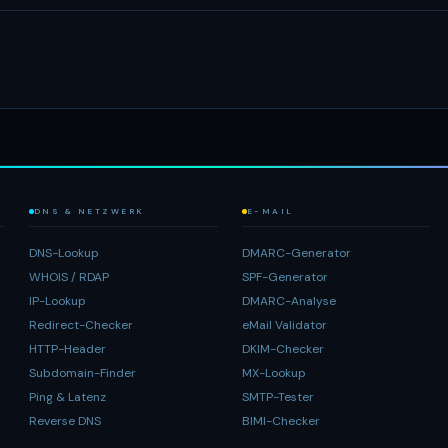
DNS & NETZWERK
E-MAIL
DNS-Lookup
DMARC-Generator
WHOIS / RDAP
SPF-Generator
IP-Lookup
DMARC-Analyse
Redirect-Checker
eMail Validator
HTTP-Header
DKIM-Checker
Subdomain-Finder
MX-Lookup
Ping & Latenz
SMTP-Tester
Reverse DNS
BIMI-Checker