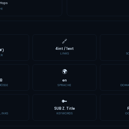
 Hops
nt
🔗
4int / 1ext
✗)
LINKS
S
ER
🌍
KB
en
ÖSSE
SPRACHE
DOMA
🔑
SUB Z. Title
LINKS
KEYWORDS
O