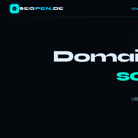
SEO
PEN
.DE
All
Domain
s
UR