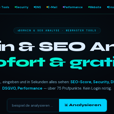
e Tools
Security
DNS
E-Mail
Performance
Website
Dn
DOMAIN & SEO ANALYSE · WEBMASTER TOOLS
 & SEO An
ofort & grati
L eingeben und in Sekunden alles sehen:
SEO-Score, Security, D
DSGVO, Performance
— über 75 Prüfpunkte. Kein Login nötig.
📊 Analysieren