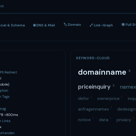
nt.
🏷 Domain
🕸 Full S
ocial & Schema
🌐 DNS & Mail
🔗 Link-Graph
KEYWORD-CLOUD
domainname
5
S Redirect
l
obile)
priceinquiry
name
3
ption
h Tags
1
1
defor
ownerprice
inq
1
anfragennamex
dedesig
trag
TFB <800ms
1
1
1
notice
data
privacy
n Links
x
vorhanden