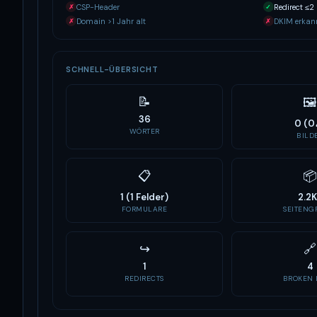
CSP-Header
Redirect ≤2
✗
✓
Domain >1 Jahr alt
DKIM erkan
✗
✗
SCHNELL-ÜBERSICHT
📝
🖼
36
0 (0
WÖRTER
BILD
📋
📦
1 (1 Felder)
2.2
FORMULARE
SEITENGR
↪
🔗
1
4
REDIRECTS
BROKEN 