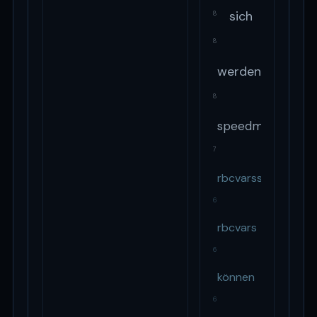
sich
8
8
werden
8
speedmeter
7
rbcvarsstradd
6
rbcvars
6
können
6