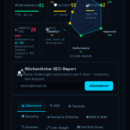
42
100
42
⚡
81
🛡
55
🔐
DSGVO
PERFORMANCE
SECURITY
Kein CMP
TTFB: 861 ms
2/7 Header
erkannt
TRAFFIC
SITE
📈
28
🕸
—
Security
Keywords
IDX
HEALTH
55
100
Schätzwert ca.
Scan läuft im
$3.780
·
Hintergrund...
basierend auf
Performance
Content,
81
Technik & SEO-
SCORE-RADAR
Score
Wöchentlicher SEO-Report
📬
Score-Änderungen automatisch per E-Mail — kostenlos,
kein Account.
Abonnieren
📊 Übersicht
🔍 SEO
⚙️ Technik
🛡 Security
📣 Social & Schema
🌐 DNS & Mail
🏷 Domain
🕸 Full Site Scan
🔗 Link-Graph