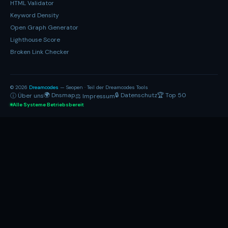
HTML Validator
Keyword Density
Open Graph Generator
Lighthouse Score
Broken Link Checker
© 2026
Dreamcodes
— Seopen · Teil der Dreamcodes Tools
🌍 Dnsmap
🔒 Datenschutz
🏆 Top 50
ⓘ Über uns
⚖ Impressum
Alle Systeme Betriebsbereit