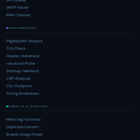
MX-Lookup
SMTP-Tester
BIMI-Checker
PERFORMANCE
PageSpeed-Analyse
TLS-Check
Header-Generator
robots.txt Prüfer
Sitemap-Validator
CSP-Analyzer
CO₂-Footprint
Timing Breakdown
WEBSITE & CONTENT
Meta-Tag Vorschau
Duplicate Content
Broken Image Finder