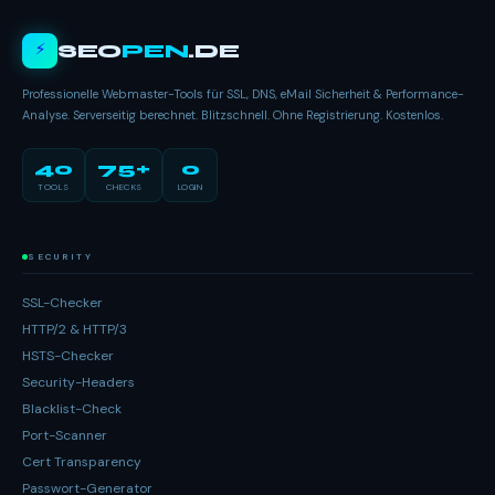
⚡
SEO
PEN
.DE
Professionelle Webmaster-Tools für SSL, DNS, eMail Sicherheit & Performance-
Analyse. Serverseitig berechnet. Blitzschnell. Ohne Registrierung. Kostenlos.
40
75+
0
TOOLS
CHECKS
LOGIN
SECURITY
SSL-Checker
HTTP/2 & HTTP/3
HSTS-Checker
Security-Headers
Blacklist-Check
Port-Scanner
Cert Transparency
Passwort-Generator