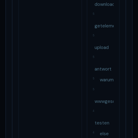
download
5
getelementbyidst
5
upload
5
antwort
5
warum
5
wwwgeschwindigkei
4
testen
4
else