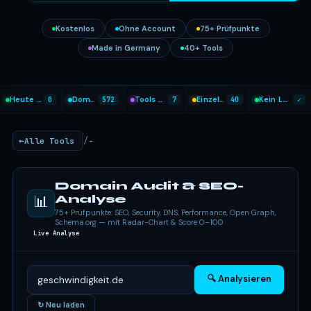
Kostenlos
Ohne Account
75+ Prüfpunkte
Made in Germany
40+ Tools
Heute analysiert
0
Domains geprüft
572
Tools heute genutzt
7
Einzel-Tools
40
Kein Login nötig
✓
/
Alle Tools
-
Domain Audit & SEO-
📊
Analyse
75+ Prüfpunkte: SEO, Security, DNS, Performance, Open Graph,
Schema.org — mit Radar-Chart & Score 0–100
Live Analyse
🔍 Analysieren
↻ Neu laden