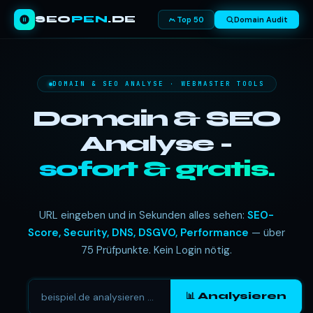
SEO
PEN
.DE
Top 50
Domain Audit
DOMAIN & SEO ANALYSE · WEBMASTER TOOLS
Domain & SEO
Analyse -
sofort & gratis.
URL eingeben und in Sekunden alles sehen:
SEO-
Score, Security, DNS, DSGVO, Performance
— über
75 Prüfpunkte. Kein Login nötig.
📊 Analysieren