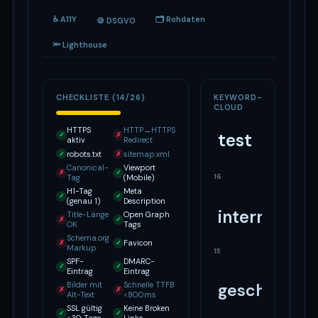
♿ A11Y
🗂 Rohdaten
🍪 DSGVO
🔦 Lighthouse
CHECKLISTE (14/26)
KEYWORD-
CLOUD
HTTPS
HTTP→HTTPS
test
✓
✗
aktiv
Redirect
robots.txt
sitemap.xml
✓
✗
Canonical-
Viewport
✗
✓
16
Tag
(Mobile)
H1-Tag
Meta
✓
✓
(genau 1)
Description
internet
Title-Länge
Open Graph
✗
✓
OK
Tags
Schema.org
Favicon
✗
✓
Markup
15
SPF-
DMARC-
✓
✓
Eintrag
Eintrag
Bilder mit
Schnelle TTFB
geschwindig
✗
✗
Alt-Text
<800ms
SSL gültig
Keine Broken
✓
✓