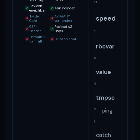
>30 Tage
Links
14
Favicon
Kein noindex
✓
✓
erreichbar
Twitter
ARIA/A11Y
speed
✗
✗
Card
vorhanden
CSP-
Redirect ≤2
✗
✓
Header
Hops
11
Domain >1
DKIM erkannt
✗
✗
Jahr alt
rbcvarscounte
9
value
9
tmpscript
ping
9
8
catch