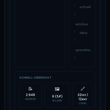
3
schnell
3
window
3
data
3
speedtest
3
SCHNELL-ÜBERSICHT
📝
🔗
⚙️
🖼
2.948
32int /
19
6 (5✗)
12ext
WÖRTER
SCRIPTS
BILDER
LINKS