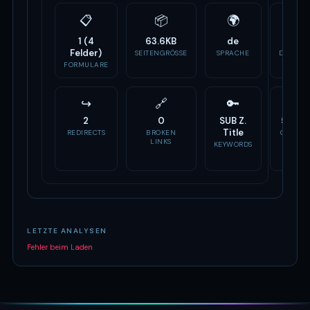
📋
📦
🌍
🏷
1 (4
63.6KB
de
-
Felder)
SEITENGRÖSSE
SPRACHE
DOMAIN
ALTER
FORMULARE
↪
🔗
🔑
📣
2
0
SUB Z.
5 Tag
Title
REDIRECTS
BROKEN
OG TAG
LINKS
KEYWORDS
LETZTE ANALYSEN
Fehler beim Laden