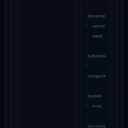
4
document
4
server
4
wann
4
funktioniert
4
computer
4
loaded
4
ihres
3
kostenlos