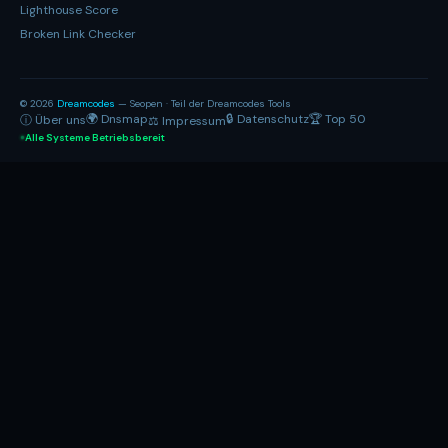
Lighthouse Score
Broken Link Checker
© 2026
Dreamcodes
— Seopen · Teil der Dreamcodes Tools
🌍 Dnsmap
🔒 Datenschutz
🏆 Top 50
ⓘ Über uns
⚖ Impressum
Alle Systeme Betriebsbereit