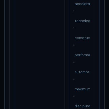
acceleration
7
technical
7
construction
6
performance
6
automotive
6
maximum
6
disciplines