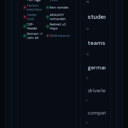
>30 Tage
Links
16
Favicon
Kein noindex
✗
✓
erreichbar
Twitter
ARIA/A11Y
student
✗
✓
Card
vorhanden
CSP-
Redirect ≤2
✓
✓
Header
Hops
13
Domain >1
DKIM erkannt
✓
✗
Jahr alt
teams
12
germany
11
driverless
9
competition
9