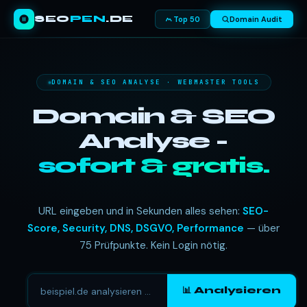
SEO
PEN
.DE
Top 50
Domain Audit
DOMAIN & SEO ANALYSE · WEBMASTER TOOLS
Domain & SEO
Analyse -
sofort & gratis.
URL eingeben und in Sekunden alles sehen:
SEO-
Score, Security, DNS, DSGVO, Performance
— über
75 Prüfpunkte. Kein Login nötig.
📊 Analysieren