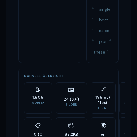
4
single
4
best
4
sales
4
4
plan
4
these
SCHNELL-ÜBERSICHT
📝
🔗
⚙️
🖼
1.809
199int /
16
24 (8✗)
11ext
WÖRTER
SCRIPTS
BILDER
LINKS
📋
📦
🌍
🏷
0 (0
62.2KB
en
11J 6