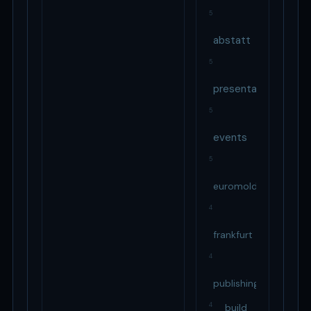
5
abstatt
5
presentation
5
events
5
euromold
4
frankfurt
4
publishingspenalty
4
build