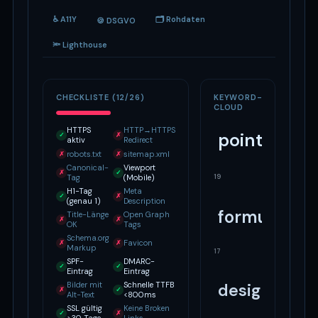
♿ A11Y
🗂 Rohdaten
🍪 DSGVO
🔦 Lighthouse
CHECKLISTE (12/26)
KEYWORD-
CLOUD
HTTPS
HTTP→HTTPS
points
✓
✗
aktiv
Redirect
robots.txt
sitemap.xml
✗
✗
Canonical-
Viewport
✗
✓
19
Tag
(Mobile)
H1-Tag
Meta
✓
✗
(genau 1)
Description
formula
Title-Länge
Open Graph
✗
✗
OK
Tags
Schema.org
Favicon
✗
✗
Markup
17
SPF-
DMARC-
✓
✓
Eintrag
Eintrag
Bilder mit
Schnelle TTFB
design
✗
✓
Alt-Text
<800ms
SSL gültig
Keine Broken
✓
✗