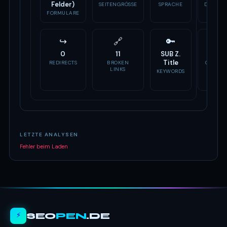
Felder)
SEITENGRÖSSE
SPRACHE
DOMAIN
ALTER
FORMULARE
↪
🔗
🔑
📣
0
11
SUB Z.
Fehlt
Title
REDIRECTS
BROKEN
OG TAG
LINKS
KEYWORDS
LETZTE ANALYSEN
Fehler beim Laden
⚡
SEO
PEN
.DE