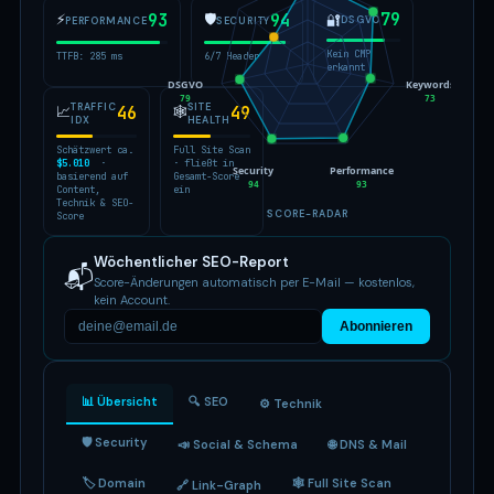
79
⚡
93
🛡
94
🔐
DSGVO
PERFORMANCE
SECURITY
Kein CMP
TTFB: 285 ms
6/7 Header
erkannt
DSGVO
Keywords
79
73
TRAFFIC
SITE
📈
46
🕸
49
IDX
HEALTH
Schätzwert ca.
Full Site Scan
$5.010
·
· fließt in
Security
Performance
basierend auf
Gesamt-Score
94
93
Content,
ein
Technik & SEO-
SCORE-RADAR
Score
Wöchentlicher SEO-Report
📬
Score-Änderungen automatisch per E-Mail — kostenlos,
kein Account.
Abonnieren
📊 Übersicht
🔍 SEO
⚙️ Technik
🛡 Security
📣 Social & Schema
🌐 DNS & Mail
🏷 Domain
🕸 Full Site Scan
🔗 Link-Graph