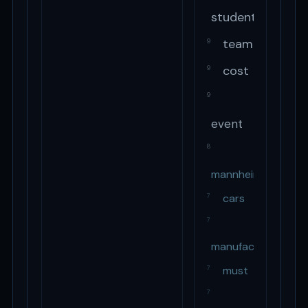
students
team
9
cost
9
9
event
8
mannheim
cars
7
7
manufacturing
must
7
7