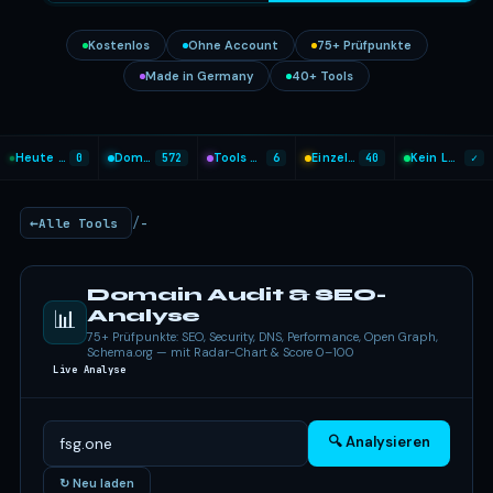
Kostenlos
Ohne Account
75+ Prüfpunkte
Made in Germany
40+ Tools
Heute analysiert
0
Domains geprüft
572
Tools heute genutzt
6
Einzel-Tools
40
Kein Login nötig
✓
/
Alle Tools
-
Domain Audit & SEO-
📊
Analyse
75+ Prüfpunkte: SEO, Security, DNS, Performance, Open Graph,
Schema.org — mit Radar-Chart & Score 0–100
Live Analyse
🔍 Analysieren
↻ Neu laden