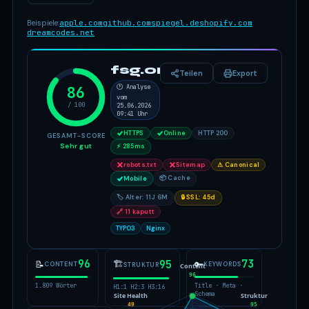
Beispiele:
apple.com
github.com
spiegel.de
shopify.com
dreamcodes.net
fsg.one
Teilen
Export
86
🕐 Analyse
vom
/ 100
25.06.2026
09:41 Uhr
HTTPS
Online
HTTP 200
GESAMT-SCORE
Sehr gut
⚡ 285ms
robots.txt
Sitemap
⚠ Canonical
📦 Cache
Mobile
🏷 Alter: 11J 6M
🔒 SSL: 45d
🔗 11 kaputt
TYPO3
Nginx
96
73
🏗
95
📝
🔑
CONTENT
KEYWORDS
STRUKTUR
Content
96
1.809 Wörter
Title · Meta ·
H1:1 H2:3 H3:16
Schema
Site Health
Struktur
49
95