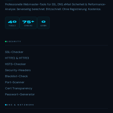
Professionelle Webmaster-Tools für SSL, DNS, eMail Sicherheit & Performance-
Analyse. Serverseitig berechnet. Blitzschnell. Ohne Registrierung. Kostenlos.
40
75+
0
TOOLS
CHECKS
LOGIN
SECURITY
SSL-Checker
HTTP/2 & HTTP/3
HSTS-Checker
Security-Headers
Blacklist-Check
Port-Scanner
Cert Transparency
Passwort-Generator
DNS & NETZWERK