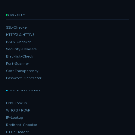
SECURITY
SSL-Checker
HTTP/2 & HTTP/3
HSTS-Checker
Security-Headers
Blacklist-Check
Port-Scanner
Cert Transparency
Passwort-Generator
DNS & NETZWERK
DNS-Lookup
WHOIS / RDAP
IP-Lookup
Redirect-Checker
HTTP-Header