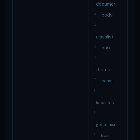
document
2
body
2
classlist
2
dark
2
theme
2
const
1
localstorage
1
getitemisdarktheme
1
1
true