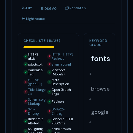
♿ A11Y
🗂 Rohdaten
🍪 DSGVO
🔦 Lighthouse
CHECKLISTE (16/26)
KEYWORD-
CLOUD
HTTPS
HTTP→HTTPS
fonts
✓
✗
aktiv
Redirect
robots.txt
sitemap.xml
✓
✗
Canonical-
Viewport
✓
✓
8
Tag
(Mobile)
H1-Tag
Meta
✗
✓
(genau 1)
Description
browse
Title-Länge
Open Graph
✗
✓
OK
Tags
Schema.org
4
Favicon
✗
✓
Markup
SPF-
DMARC-
google
✗
✗
Eintrag
Eintrag
Bilder mit
Schnelle TTFB
✓
✓
4
Alt-Text
<800ms
SSL gültig
Keine Broken
✓
✓