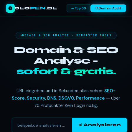
SEO
PEN
.DE
Top 50
Domain Audit
DOMAIN & SEO ANALYSE · WEBMASTER TOOLS
Domain & SEO
Analyse -
sofort & gratis.
URL eingeben und in Sekunden alles sehen:
SEO-
Score, Security, DNS, DSGVO, Performance
— über
75 Prüfpunkte. Kein Login nötig.
📊 Analysieren