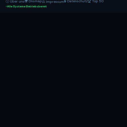
🌍 Dnsmap
🔒 Datenschutz
🏆 Top 50
ⓘ Über uns
⚖ Impressum
Alle Systeme Betriebsbereit