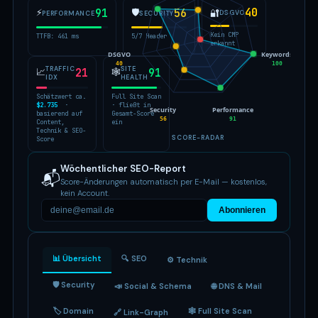
40
⚡
91
🛡
56
🔐
DSGVO
PERFORMANCE
SECURITY
Kein CMP
TTFB: 461 ms
5/7 Header
erkannt
DSGVO
Keywords
40
100
TRAFFIC
SITE
📈
21
🕸
91
IDX
HEALTH
Schätzwert ca.
Full Site Scan
$2.735
·
· fließt in
Security
Performance
basierend auf
Gesamt-Score
56
91
Content,
ein
Technik & SEO-
SCORE-RADAR
Score
Wöchentlicher SEO-Report
📬
Score-Änderungen automatisch per E-Mail — kostenlos,
kein Account.
Abonnieren
📊 Übersicht
🔍 SEO
⚙️ Technik
🛡 Security
📣 Social & Schema
🌐 DNS & Mail
🏷 Domain
🕸 Full Site Scan
🔗 Link-Graph