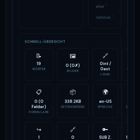
1
else
1
remove
SCHNELL-ÜBERSICHT
📝
🔗
⚙️
🖼
19
0int /
10
0 (0✗)
0ext
WÖRTER
SCRIPTS
BILDER
LINKS
📋
📦
🌍
🏷
0 (0
338.2KB
en-US
-
Felder)
SEITENGRÖSSE
SPRACHE
DOMAIN
ALTER
FORMULARE
↪
🔗
🔑
📣
1
0
SUB Z.
14 Tag