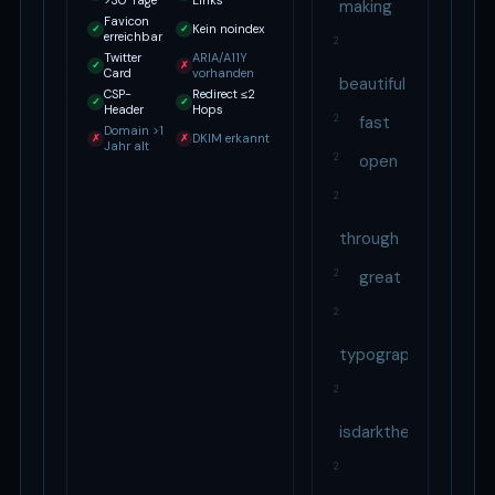
>30 Tage
Links
making
Favicon
Kein noindex
✓
✓
erreichbar
2
Twitter
ARIA/A11Y
✓
✗
Card
vorhanden
beautiful
CSP-
Redirect ≤2
✓
✓
Header
Hops
2
fast
Domain >1
DKIM erkannt
✗
✗
Jahr alt
2
open
2
through
2
great
2
typography
2
isdarktheme
2