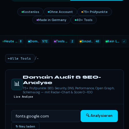
Kostenlos
Ohne Account
75+ Prüfpunkte
Made in Germany
40+ Tools
Heute analysiert
0
Domains geprüft
572
Tools heute genutzt
2
Einzel-Tools
40
Kein Login nötig
✓
/
Alle Tools
-
Domain Audit & SEO-
📊
Analyse
75+ Prüfpunkte: SEO, Security, DNS, Performance, Open Graph,
Schema.org — mit Radar-Chart & Score 0–100
Live Analyse
🔍 Analysieren
↻ Neu laden