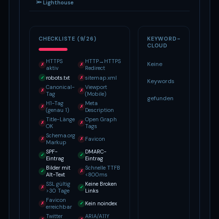
🔦 Lighthouse
CHECKLISTE (9/26)
KEYWORD-
CLOUD
HTTPS
HTTP→HTTPS
Keine
✗
✗
aktiv
Redirect
robots.txt
sitemap.xml
✓
✗
Keywords
Canonical-
Viewport
✗
✗
Tag
(Mobile)
gefunden
H1-Tag
Meta
✗
✗
(genau 1)
Description
Title-Länge
Open Graph
✗
✗
OK
Tags
Schema.org
Favicon
✗
✗
Markup
SPF-
DMARC-
✓
✓
Eintrag
Eintrag
Bilder mit
Schnelle TTFB
✓
✗
Alt-Text
<800ms
SSL gültig
Keine Broken
✗
✓
>30 Tage
Links
Favicon
Kein noindex
✗
✓
erreichbar
Twitter
ARIA/A11Y