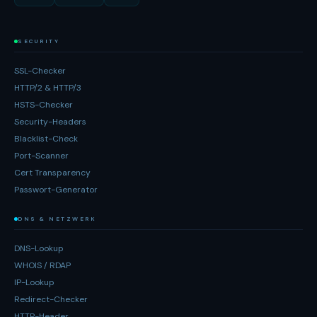
SECURITY
SSL-Checker
HTTP/2 & HTTP/3
HSTS-Checker
Security-Headers
Blacklist-Check
Port-Scanner
Cert Transparency
Passwort-Generator
DNS & NETZWERK
DNS-Lookup
WHOIS / RDAP
IP-Lookup
Redirect-Checker
HTTP-Header