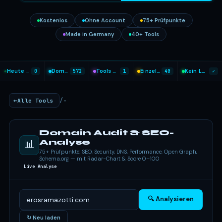
Kostenlos
Ohne Account
75+ Prüfpunkte
Made in Germany
40+ Tools
Heute analysiert
0
Domains geprüft
572
Tools heute genutzt
1
Einzel-Tools
40
Kein Login nötig
✓
/
Alle Tools
-
Domain Audit & SEO-
📊
Analyse
75+ Prüfpunkte: SEO, Security, DNS, Performance, Open Graph,
Schema.org — mit Radar-Chart & Score 0–100
Live Analyse
🔍 Analysieren
↻ Neu laden