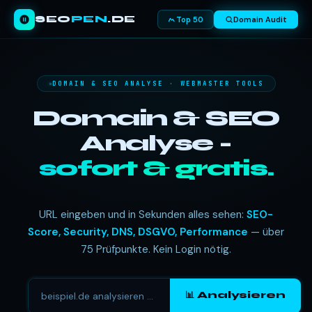
SEO
PEN
.DE
Top 50
Domain Audit
DOMAIN & SEO ANALYSE · WEBMASTER TOOLS
Domain & SEO
Analyse -
sofort & gratis.
URL eingeben und in Sekunden alles sehen:
SEO-
Score, Security, DNS, DSGVO, Performance
— über
75 Prüfpunkte. Kein Login nötig.
📊 Analysieren