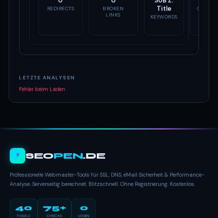
0
0
SUB Z.
Fehlt
Title
REDIRECTS
BROKEN
OG TAG
LINKS
KEYWORDS
LETZTE ANALYSEN
Fehler beim Laden
⚡
SEO
PEN
.DE
Professionelle Webmaster-Tools für SSL, DNS, eMail Sicherheit & Performance-
Analyse. Serverseitig berechnet. Blitzschnell. Ohne Registrierung. Kostenlos.
40
75+
0
TOOLS
CHECKS
LOGIN