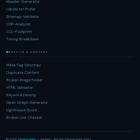
Header-Generator
robots.txt Prüfer
Sitemap-Validator
CSP-Analyzer
CO₂-Footprint
Timing Breakdown
WEBSITE & CONTENT
Meta-Tag Vorschau
Duplicate Content
Broken Image Finder
HTML Validator
Keyword Density
Open Graph Generator
Lighthouse Score
Broken Link Checker
© 2026
Dreamcodes
— Seopen · Teil der Dreamcodes Tools