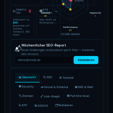
erkannt
TRAFFIC
SITE
📈
0
🕸
—
Security
Keywords
IDX
HEALTH
40
5
Schätzwert ca.
Scan läuft im
$550
·
Hintergrund...
basierend auf
Performance
Content,
47
Technik & SEO-
SCORE-RADAR
Score
Wöchentlicher SEO-Report
📬
Score-Änderungen automatisch per E-Mail — kostenlos,
kein Account.
Abonnieren
📊 Übersicht
🔍 SEO
⚙️ Technik
🛡 Security
📣 Social & Schema
🌐 DNS & Mail
🏷 Domain
🕸 Full Site Scan
🔗 Link-Graph
♿ A11Y
🗂 Rohdaten
🍪 DSGVO