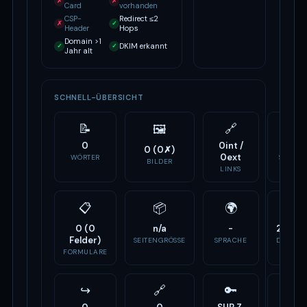
✗
✗
Card
vorhanden
CSP-
Redirect ≤2
✗
✓
Header
Hops
Domain >1
DKIM erkannt
✓
✓
Jahr alt
SCHNELL-ÜBERSICHT
📝
🔗
⚙️
🖼
0
0int /
1
0 (0✗)
0ext
WÖRTER
SCRIPTS
BILDER
LINKS
📋
📦
🌍
🏷
0 (0
n/a
-
24J 9
Felder)
SEITENGRÖSSE
SPRACHE
DOMAIN
ALTER
FORMULARE
↪
🔗
🔑
📣