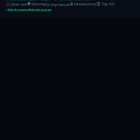
🌍 Dnsmap
🔒 Datenschutz
🏆 Top 50
ⓘ Über uns
⚖ Impressum
Alle Systeme Betriebsbereit