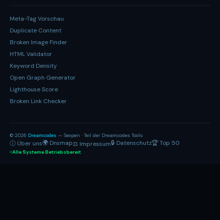
Meta-Tag Vorschau
Duplicate Content
Broken Image Finder
HTML Validator
Keyword Density
Open Graph Generator
Lighthouse Score
Broken Link Checker
© 2026
Dreamcodes
— Seopen · Teil der Dreamcodes Tools
🌍 Dnsmap
🔒 Datenschutz
🏆 Top 50
ⓘ Über uns
⚖ Impressum
Alle Systeme Betriebsbereit