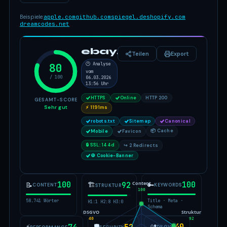
Beispiele:
apple.com
github.com
spiegel.de
shopify.com
dreamcodes.net
ebay.de
Teilen
Export
80
🕐 Analyse
vom
/ 100
06.03.2026
13:56 Uhr
HTTPS
Online
HTTP 200
GESAMT-SCORE
Sehr gut
⚡ 1191ms
robots.txt
Sitemap
Canonical
📦 Cache
Mobile
Favicon
🔒 SSL: 144d
↪ 2 Redirects
🍪 Cookie-Banner
Content
100
100
🏗
92
📝
🔑
CONTENT
KEYWORDS
STRUKTUR
100
58.741 Wörter
Title · Meta ·
H1:1 H2:8 H3:0
Schema
DSGVO
Struktur
40
92
⚡
🛡