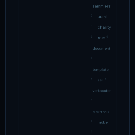
sammlerstücke
6
uuml
6
charity
6
5
true
document
5
template
5
5
sell
verkaeuferportal
5
elektronik
4
möbel
4