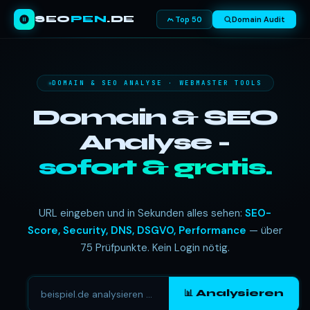
SEO
PEN
.DE
Top 50
Domain Audit
DOMAIN & SEO ANALYSE · WEBMASTER TOOLS
Domain & SEO
Analyse -
sofort & gratis.
URL eingeben und in Sekunden alles sehen:
SEO-
Score, Security, DNS, DSGVO, Performance
— über
75 Prüfpunkte. Kein Login nötig.
📊 Analysieren