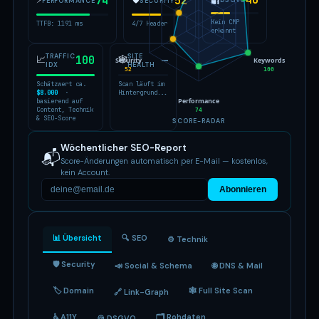
40
74
52
🔐
DSGVO
PERFORMANCE
SECURITY
Kein CMP
TTFB: 1191 ms
4/7 Header
erkannt
TRAFFIC
SITE
📈
100
🕸
—
Security
Keywords
IDX
HEALTH
52
100
Schätzwert ca.
Scan läuft im
$8.000
·
Hintergrund...
Performance
basierend auf
Content, Technik
74
& SEO-Score
SCORE-RADAR
Wöchentlicher SEO-Report
📬
Score-Änderungen automatisch per E-Mail — kostenlos,
kein Account.
Abonnieren
📊 Übersicht
🔍 SEO
⚙️ Technik
🛡 Security
📣 Social & Schema
🌐 DNS & Mail
🏷 Domain
🕸 Full Site Scan
🔗 Link-Graph
♿ A11Y
🗂 Rohdaten
🍪 DSGVO