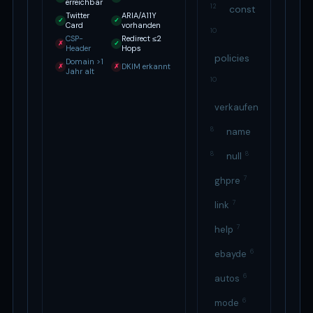
erreichbar
12
const
Twitter
ARIA/A11Y
✓
✓
Card
vorhanden
10
CSP-
Redirect ≤2
✗
✓
Header
Hops
policies
Domain >1
DKIM erkannt
✗
✗
Jahr alt
10
verkaufen
8
name
8
8
null
7
ghpre
7
link
7
help
6
ebayde
6
autos
6
mode