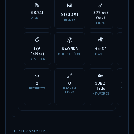
📝
🔗
⚙️
🖼
58.741
377int /
27
91 (30✗)
0ext
WÖRTER
SCRIPTS
BILDER
LINKS
📋
📦
🌍
🏷
1 (6
840.5KB
de-DE
-
Felder)
SEITENGRÖSSE
SPRACHE
DOMAIN
ALTER
FORMULARE
↪
🔗
🔑
📣
2
0
SUB Z.
11 Tag
Title
REDIRECTS
BROKEN
OG TAG
LINKS
KEYWORDS
LETZTE ANALYSEN