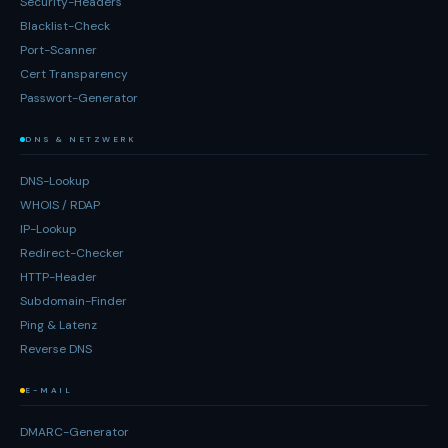
Security-Headers
Blacklist-Check
Port-Scanner
Cert Transparency
Passwort-Generator
DNS & NETZWERK
DNS-Lookup
WHOIS / RDAP
IP-Lookup
Redirect-Checker
HTTP-Header
Subdomain-Finder
Ping & Latenz
Reverse DNS
E-MAIL
DMARC-Generator