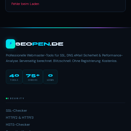
Fehler beim Laden
⚡
SEO
PEN
.DE
Professionelle Webmaster-Tools für SSL, DNS, eMail Sicherheit & Performance-
Analyse. Serverseitig berechnet. Blitzschnell. Ohne Registrierung. Kostenlos.
40
75+
0
TOOLS
CHECKS
LOGIN
SECURITY
SSL-Checker
HTTP/2 & HTTP/3
HSTS-Checker