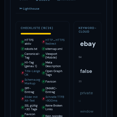
🔦 Lighthouse
CHECKLISTE (18/26)
KEYWORD-
CLOUD
HTTPS
HTTP→HTTPS
ebay
✓
✗
aktiv
Redirect
robots.txt
sitemap.xml
✓
✓
Canonical-
Viewport
✓
✓
54
Tag
(Mobile)
H1-Tag
Meta
✓
✓
(genau 1)
Description
false
Title-Länge
Open Graph
✗
✓
OK
Tags
Schema.org
Favicon
✗
✓
35
Markup
SPF-
DMARC-
✓
✓
Eintrag
Eintrag
private
Bilder mit
Schnelle TTFB
✗
✗
Alt-Text
<800ms
14
SSL gültig
Keine Broken
✓
✓
>30 Tage
Links
window
Favicon
Kein noindex
✓
✓