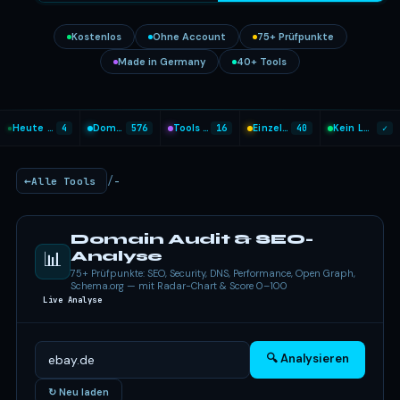
Kostenlos
Ohne Account
75+ Prüfpunkte
Made in Germany
40+ Tools
Heute analysiert
4
Domains geprüft
576
Tools heute genutzt
16
Einzel-Tools
40
Kein Login nötig
✓
/
Alle Tools
-
Domain Audit & SEO-
📊
Analyse
75+ Prüfpunkte: SEO, Security, DNS, Performance, Open Graph,
Schema.org — mit Radar-Chart & Score 0–100
Live Analyse
🔍 Analysieren
↻ Neu laden