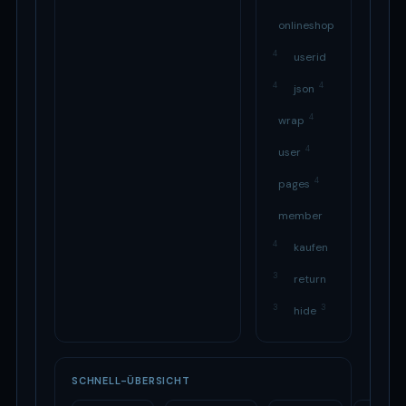
onlineshopping
4
userid
4
4
json
4
wrap
4
user
4
pages
member
4
kaufen
3
return
3
3
hide
SCHNELL-ÜBERSICHT