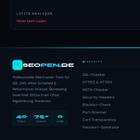
LETZTE ANALYSEN
Fehler beim Laden
SECURITY
⚡
SEO
PEN
.DE
SSL-Checker
Professionelle Webmaster-Tools für
HTTP/2 & HTTP/3
SSL, DNS, eMail Sicherheit &
Performance-Analyse. Serverseitig
HSTS-Checker
berechnet. Blitzschnell. Ohne
Security-Headers
Registrierung. Kostenlos.
Blacklist-Check
Port-Scanner
40
75+
0
Cert Transparency
TOOLS
CHECKS
LOGIN
Passwort-Generator