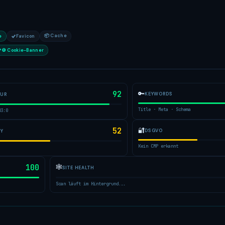
📦 Cache
e
Favicon
🍪 Cookie-Banner
92
🔑
KEYWORDS
TUR
Title · Meta · Schema
H3:0
52
🔐
DSGVO
TY
Kein CMP erkannt
100
🕸
SITE HEALTH
Scan läuft im Hintergrund...