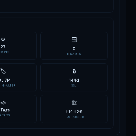
⚙️
🪟
27
0
CRIPTS
IFRAMES
🏷
🔒
0J 7M
144d
IN-ALTER
SSL
📣
🏗
1 Tags
H1:1 H2:9
G TAGS
H-STRUKTUR