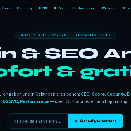
e Tools
Security
DNS
E-Mail
Performance
Website
Dn
DOMAIN & SEO ANALYSE · WEBMASTER TOOLS
 & SEO An
ofort & grati
L eingeben und in Sekunden alles sehen:
SEO-Score, Security, D
DSGVO, Performance
— über 75 Prüfpunkte. Kein Login nötig.
📊 Analysieren