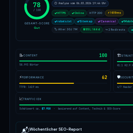
78
🕐 Analyse vom 06.03.2026 19:44 Uhr
/ 100
⚡ 1619ms
HTTPS
Online
HTTP 200
robots.txt
Sitemap
Canonical
Mobil
GESAMT-SCORE
Gut
🏷 Alter: 30J 7M
🔒 SSL: 144d
↪ 2 Redirects
100
🏗
📝
CONTENT
STRUK
58.993 Wörter
H1:1 H2:9 
⚡
62
🛡
PERFORMANCE
SECURI
TTFB: 1619 ms
4/7 Header
📈
TRAFFIC IDX
Schätzwert ca.
$7.950
· basierend auf Content, Technik & SEO-Score
Wöchentlicher SEO-Report
📬