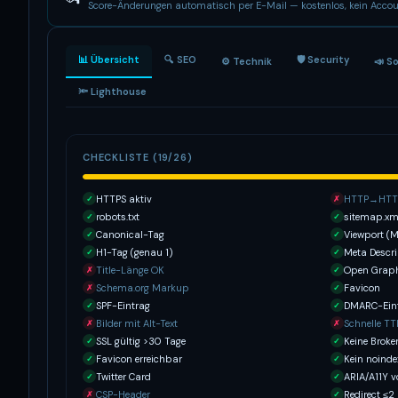
Score-Änderungen automatisch per E-Mail — kostenlos, kein Accou
📊 Übersicht
🔍 SEO
🛡 Security
⚙️ Technik
📣 S
🔦 Lighthouse
CHECKLISTE (19/26)
HTTPS aktiv
HTTP→HTTP
✓
✗
robots.txt
sitemap.xm
✓
✓
Canonical-Tag
Viewport (M
✓
✓
H1-Tag (genau 1)
Meta Descri
✓
✓
Title-Länge OK
Open Grap
✗
✓
Schema.org Markup
Favicon
✗
✓
SPF-Eintrag
DMARC-Ein
✓
✓
Bilder mit Alt-Text
Schnelle T
✗
✗
SSL gültig >30 Tage
Keine Broke
✓
✓
Favicon erreichbar
Kein noinde
✓
✓
Twitter Card
ARIA/A11Y 
✓
✓
CSP-Header
Redirect ≤2
✗
✓