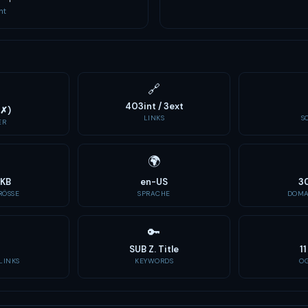
nt
🔗
403int / 3ext
1✗)
LINKS
S
ER
🌍
4KB
en-US
3
ÖSSE
SPRACHE
DOMA
🔑
SUB Z. Title
1
LINKS
KEYWORDS
O