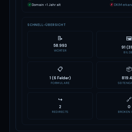
Domain >1 Jahr alt
DKIM erkan
✓
✗
SCHNELL-ÜBERSICHT
📝
🖼
58.993
91 (3
WÖRTER
BILD
📋
📦
1 (6 Felder)
819.
FORMULARE
SEITENGR
↪
🔗
2
0
REDIRECTS
BROKEN 