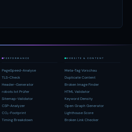
PERFORMANCE
WEBSITE & CONTENT
PageSpeed-Analyse
Meta-Tag Vorschau
TLS-Check
Duplicate Content
Header-Generator
Broken Image Finder
robots.txt Prüfer
HTML Validator
Sitemap-Validator
Keyword Density
CSP-Analyzer
Open Graph Generator
CO₂-Footprint
Lighthouse Score
Timing Breakdown
Broken Link Checker