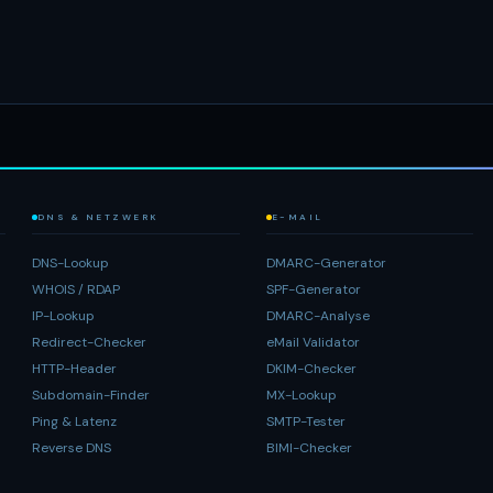
DNS & NETZWERK
E-MAIL
DNS-Lookup
DMARC-Generator
WHOIS / RDAP
SPF-Generator
IP-Lookup
DMARC-Analyse
Redirect-Checker
eMail Validator
HTTP-Header
DKIM-Checker
Subdomain-Finder
MX-Lookup
Ping & Latenz
SMTP-Tester
Reverse DNS
BIMI-Checker