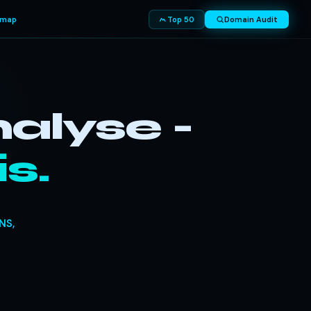
smap
Top 50
Domain Audit
alyse -
s.
NS,