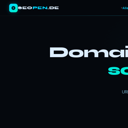
SEO
PEN
.DE
All
Domain
s
UR