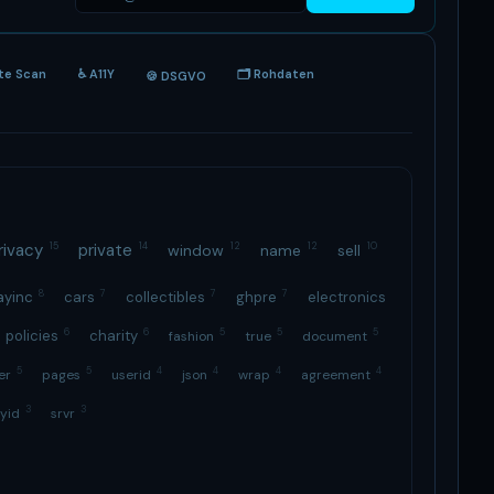
ite Scan
♿ A11Y
🗂 Rohdaten
🍪 DSGVO
rivacy
15
private
14
12
12
10
window
name
sell
8
7
7
7
ayinc
cars
collectibles
ghpre
electronics
6
6
5
5
5
policies
charity
fashion
true
document
5
5
4
4
4
4
ter
pages
userid
json
wrap
agreement
3
3
byid
srvr