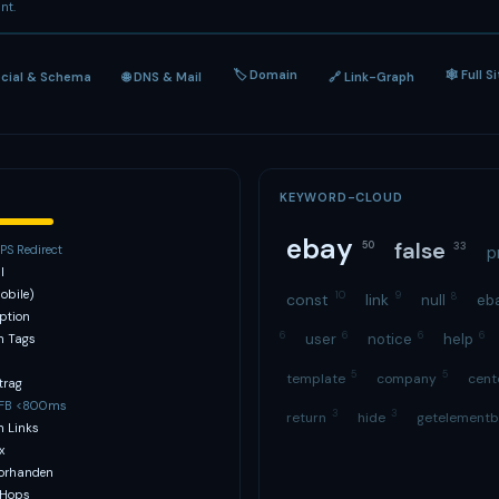
nt.
🏷 Domain
🕸 Full S
ocial & Schema
🌐 DNS & Mail
🔗 Link-Graph
KEYWORD-CLOUD
ebay
false
50
33
S Redirect
p
l
obile)
10
9
8
const
link
null
eb
ption
6
6
6
6
user
notice
help
h Tags
5
5
template
company
cen
trag
TFB <800ms
3
3
return
hide
getelement
n Links
x
vorhanden
 Hops