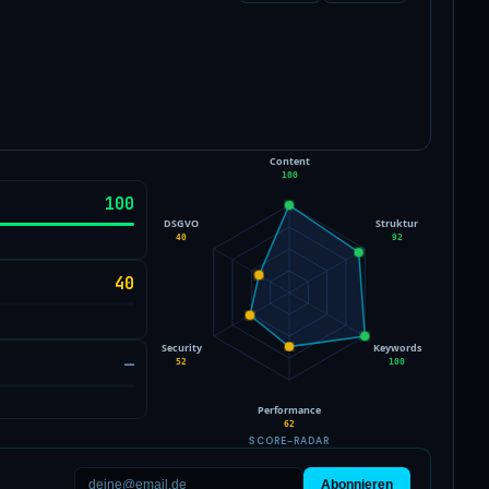
Content
100
100
DSGVO
Struktur
40
92
40
Security
Keywords
—
52
100
Performance
62
SCORE-RADAR
Abonnieren