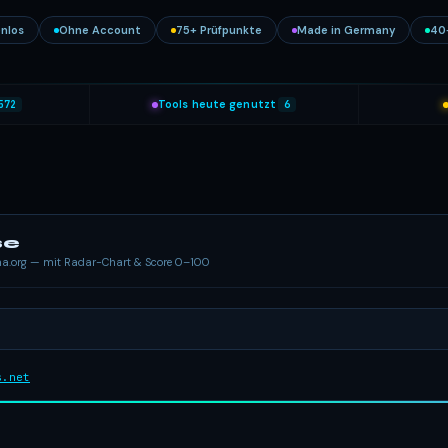
nlos
Ohne Account
75+ Prüfpunkte
Made in Germany
40
572
Tools heute genutzt
6
se
ema.org — mit Radar-Chart & Score 0–100
s.net