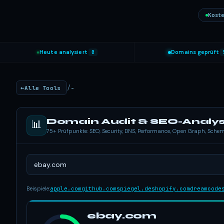
Koste
Heute analysiert
0
Domains geprüft
/
Alle Tools
-
Domain Audit & SEO-Analy
📊
75+ Prüfpunkte: SEO, Security, DNS, Performance, Open Graph, Sch
Beispiele:
apple.com
github.com
spiegel.de
shopify.com
dreamcode
ebay.com