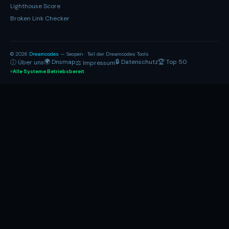
Lighthouse Score
Broken Link Checker
© 2026
Dreamcodes
— Seopen · Teil der Dreamcodes Tools
🌍 Dnsmap
🔒 Datenschutz
🏆 Top 50
ⓘ Über uns
⚖ Impressum
Alle Systeme Betriebsbereit