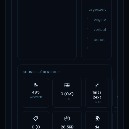
tageszeitanalyse
2
engine
2
verlauf
2
bereit
2
SCHNELL-ÜBERSICHT
📝
🔗
⚙️
🖼
495
1int /
8
0 (0✗)
2ext
WÖRTER
SCRIPTS
BILDER
LINKS
📋
📦
🌍
🏷
0 (0
28.5KB
de
-