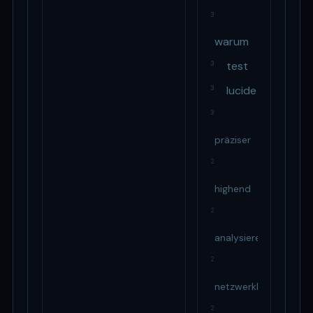
3
warum
test
3
lucide
3
3
präziser
2
highend
2
analysiere
2
netzwerkbenchmarks
2