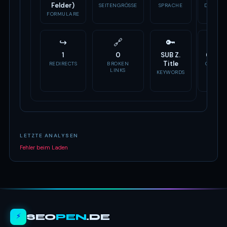
Felder)
SEITENGRÖSSE
SPRACHE
DOMAIN
ALTER
FORMULARE
↪
🔗
🔑
📣
1
0
SUB Z.
6 Tag
Title
REDIRECTS
BROKEN
OG TAG
LINKS
KEYWORDS
LETZTE ANALYSEN
Fehler beim Laden
⚡
SEO
PEN
.DE