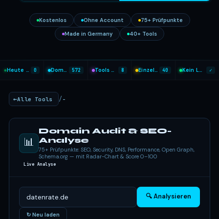
Kostenlos
Ohne Account
75+ Prüfpunkte
Made in Germany
40+ Tools
Heute analysiert
0
Domains geprüft
572
Tools heute genutzt
8
Einzel-Tools
40
Kein Login nötig
✓
/
Alle Tools
-
Domain Audit & SEO-
📊
Analyse
75+ Prüfpunkte: SEO, Security, DNS, Performance, Open Graph,
Schema.org — mit Radar-Chart & Score 0–100
Live Analyse
🔍 Analysieren
↻ Neu laden