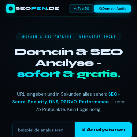
SEO
PEN
.DE
Top 50
Domain Audit
DOMAIN & SEO ANALYSE · WEBMASTER TOOLS
Domain & SEO
Analyse -
sofort & gratis.
URL eingeben und in Sekunden alles sehen:
SEO-
Score, Security, DNS, DSGVO, Performance
— über
75 Prüfpunkte. Kein Login nötig.
📊 Analysieren