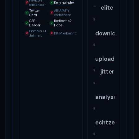
Favicon
Kein noindex
✗
✓
erreichbar
elite
6
Twitter
ARIA/A11Y
✓
✗
Card
vorhanden
5
CSP-
Redirect ≤2
✓
✓
Header
Hops
Domain >1
download
DKIM erkannt
✗
✗
Jahr alt
5
upload
jitter
5
5
analyse
5
echtzeit
5