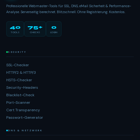
Professionelle Webmaster-Tools für SSL, DNS, eMail Sicherheit & Performance-
Analyse. Serverseitig berechnet. Blitzschnell. Ohne Registrierung. Kostenlos.
40
75+
0
TOOLS
CHECKS
LOGIN
SECURITY
SSL-Checker
HTTP/2 & HTTP/3
HSTS-Checker
Security-Headers
Blacklist-Check
Port-Scanner
Cert Transparency
Passwort-Generator
DNS & NETZWERK