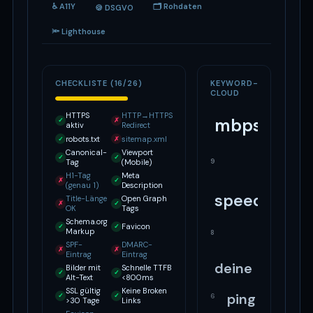
♿ A11Y
🗂 Rohdaten
🍪 DSGVO
🔦 Lighthouse
CHECKLISTE (16/26)
KEYWORD-
CLOUD
HTTPS
HTTP→HTTPS
mbps
✓
✗
aktiv
Redirect
robots.txt
sitemap.xml
✓
✗
Canonical-
Viewport
✓
✓
9
Tag
(Mobile)
H1-Tag
Meta
✗
✓
(genau 1)
Description
speedtest
Title-Länge
Open Graph
✗
✓
OK
Tags
Schema.org
Favicon
✓
✓
Markup
8
SPF-
DMARC-
✗
✗
Eintrag
Eintrag
deine
Bilder mit
Schnelle TTFB
✓
✓
Alt-Text
<800ms
SSL gültig
Keine Broken
ping
✓
✓
6
>30 Tage
Links