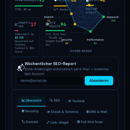
42
95
60
🔐
DSGVO
PERFORMANCE
SECURITY
Kein CMP
TTFB: 85 ms
6/7 Header
erkannt
DSGVO
Keywords
42
100
TRAFFIC
SITE
📈
17
🕸
94
IDX
HEALTH
Schätzwert ca.
Full Site Scan
$2.920
·
· fließt in
Security
Performance
basierend auf
Gesamt-Score
60
95
Content,
ein
Technik & SEO-
SCORE-RADAR
Score
Wöchentlicher SEO-Report
📬
Score-Änderungen automatisch per E-Mail — kostenlos,
kein Account.
Abonnieren
📊 Übersicht
🔍 SEO
⚙️ Technik
🛡 Security
📣 Social & Schema
🌐 DNS & Mail
🏷 Domain
🕸 Full Site Scan
🔗 Link-Graph