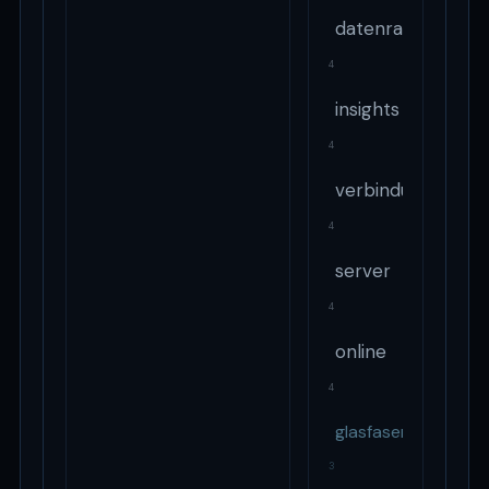
datenratede
4
insights
4
verbindung
4
server
4
online
4
glasfaser
3