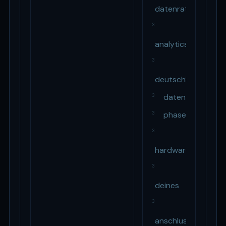
datenrate
3
analytics
3
deutschland
daten
3
phase
3
3
hardware
3
deines
3
anschlusses