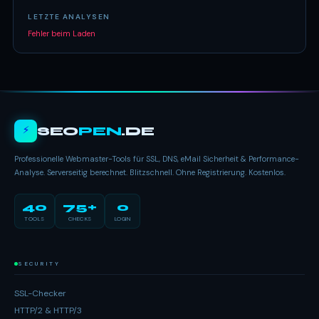
LETZTE ANALYSEN
Fehler beim Laden
⚡
SEO
PEN
.DE
Professionelle Webmaster-Tools für SSL, DNS, eMail Sicherheit & Performance-
Analyse. Serverseitig berechnet. Blitzschnell. Ohne Registrierung. Kostenlos.
40
75+
0
TOOLS
CHECKS
LOGIN
SECURITY
SSL-Checker
HTTP/2 & HTTP/3