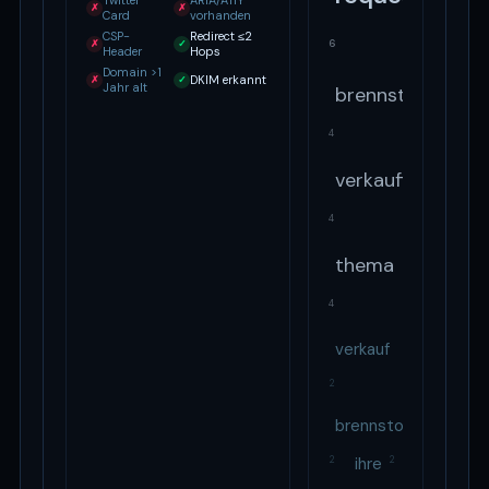
Twitter
ARIA/A11Y
✗
✗
Card
vorhanden
CSP-
Redirect ≤2
6
✗
✓
Header
Hops
Domain >1
DKIM erkannt
✗
✓
Jahr alt
brennstoffdedie
4
verkaufinformat
4
thema
4
verkauf
2
brennstoffde
2
ihre
2