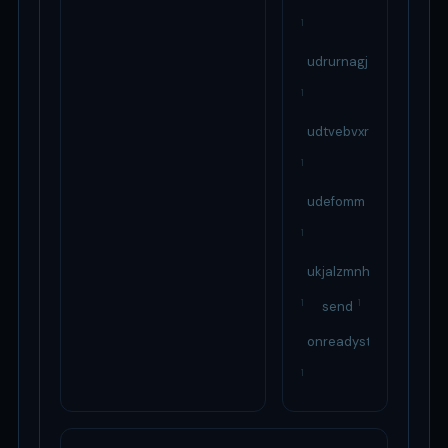
1
udrurnagj
1
udtvebvxrecrrlfiwmke
1
udefomm
1
ukjalzmnhylb
1
1
send
onreadystatechange
1