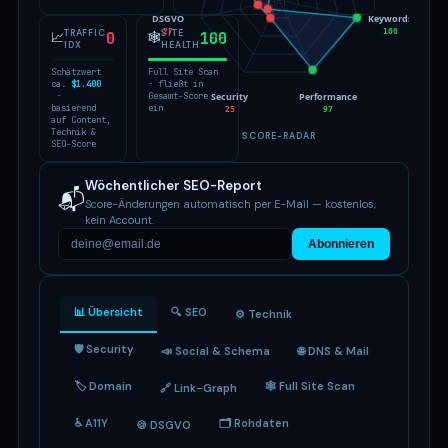
DSGVO
Keywords
27
100
TRAFFIC
SITE
📈
0
🕸
100
IDX
HEALTH
Schätzwert
Full Site Scan
ca.
$1.400
· fließt in
Security
Performance
·
Gesamt-Score
basierend
ein
25
97
auf Content,
Technik &
SCORE-RADAR
SEO-Score
Wöchentlicher SEO-Report
📬
Score-Änderungen automatisch per E-Mail — kostenlos,
kein Account.
Abonnieren
📊 Übersicht
🔍 SEO
⚙️ Technik
🛡 Security
📣 Social & Schema
🌐 DNS & Mail
🏷 Domain
🕸 Full Site Scan
🔗 Link-Graph
♿ A11Y
🗂 Rohdaten
🍪 DSGVO