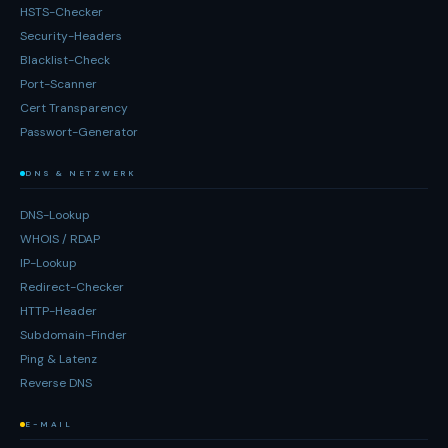
HSTS-Checker
Security-Headers
Blacklist-Check
Port-Scanner
Cert Transparency
Passwort-Generator
DNS & NETZWERK
DNS-Lookup
WHOIS / RDAP
IP-Lookup
Redirect-Checker
HTTP-Header
Subdomain-Finder
Ping & Latenz
Reverse DNS
E-MAIL