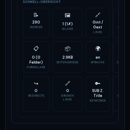
SCHNELL-ÜBERSICHT
📝
🔗
⚙️
🖼
290
0int /
1
1 (1✗)
0ext
WÖRTER
SCRIPTS
BILDER
LINKS
📋
📦
🌍
🏷
0 (0
2.9KB
en
-
Felder)
SEITENGRÖSSE
SPRACHE
DOMAIN
ALTER
FORMULARE
↪
🔗
🔑
📣
0
0
SUB Z.
Fehlt
Title
REDIRECTS
BROKEN
OG TAG
LINKS
KEYWORDS