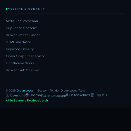
WEBSITE & CONTENT
Meta-Tag Vorschau
Duplicate Content
Broken Image Finder
HTML Validator
Keyword Density
Open Graph Generator
Lighthouse Score
Broken Link Checker
© 2026
Dreamcodes
— Seopen · Teil der Dreamcodes Tools
🌍 Dnsmap
🔒 Datenschutz
🏆 Top 50
ⓘ Über uns
⚖ Impressum
Alle Systeme Betriebsbereit