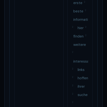
erste
2
beste
2
informationsquelle
2
hier
2
finden
2
weitere
2
interessante
2
links
2
hoffen
2
ihrer
2
suche
2