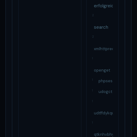
erfolgreich
2
search
2
xmlhttprequest
1
openget
1
phpses
1
udogct
1
udtffdykqugfoywh
1
qtknhvbhytehyhxc