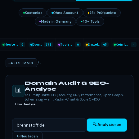
Kostenlos
Ohne Account
75+ Prüfpunkte
Made in Germany
40+ Tools
Heute analysiert
0
Domains geprüft
572
Tools heute genutzt
6
Einzel-Tools
40
Kein Login nötig
✓
/
Alle Tools
-
Domain Audit & SEO-
📊
Analyse
75+ Prüfpunkte: SEO, Security, DNS, Performance, Open Graph,
Schema.org — mit Radar-Chart & Score 0–100
Live Analyse
🔍 Analysieren
↻ Neu laden