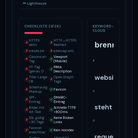
🔦 Lighthouse
CHECKLISTE (9/26)
KEYWORD-
CLOUD
HTTPS
HTTP→HTTPS
brennstoff
✗
✗
aktiv
Redirect
robots.txt
sitemap.xml
✗
✗
Canonical-
Viewport
✗
✓
8
Tag
(Mobile)
H1-Tag
Meta
✗
✓
(genau 1)
Description
website
Title-Länge
Open Graph
✗
✗
OK
Tags
Schema.org
Favicon
✗
✓
6
Markup
SPF-
DMARC-
✗
✓
Eintrag
Eintrag
steht
Bilder mit
Schnelle TTFB
✗
✓
Alt-Text
<800ms
SSL gültig
Keine Broken
✗
✓
6
>30 Tage
Links
Favicon
Kein noindex
✗
✓
erreichbar
request