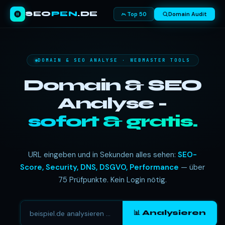
SEO
PEN
.DE
Top 50
Domain Audit
DOMAIN & SEO ANALYSE · WEBMASTER TOOLS
Domain & SEO
Analyse -
sofort & gratis.
URL eingeben und in Sekunden alles sehen:
SEO-
Score, Security, DNS, DSGVO, Performance
— über
75 Prüfpunkte. Kein Login nötig.
📊 Analysieren