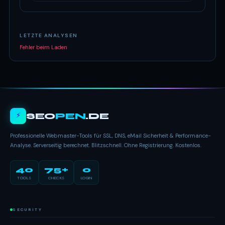
LETZTE ANALYSEN
Fehler beim Laden
⚡
SEO
PEN
.DE
Professionelle Webmaster-Tools für SSL, DNS, eMail Sicherheit & Performance-
Analyse. Serverseitig berechnet. Blitzschnell. Ohne Registrierung. Kostenlos.
40
75+
0
TOOLS
CHECKS
LOGIN
SECURITY