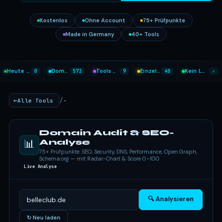
Kostenlos
Ohne Account
75+ Prüfpunkte
Made in Germany
40+ Tools
Heute analysiert
0
Domains geprüft
572
Tools heute genutzt
9
Einzel-Tools
40
Kein Login nötig
✓
/
Alle Tools
-
Domain Audit & SEO-
📊
Analyse
75+ Prüfpunkte: SEO, Security, DNS, Performance, Open Graph,
Schema.org — mit Radar-Chart & Score 0–100
Live Analyse
🔍 Analysieren
↻ Neu laden