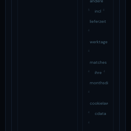
andere
5
4
incl
lieferzeit
4
werktage
4
matches
4
4
ihre
monthsdieses
4
cookielawinfo
4
cdata
4