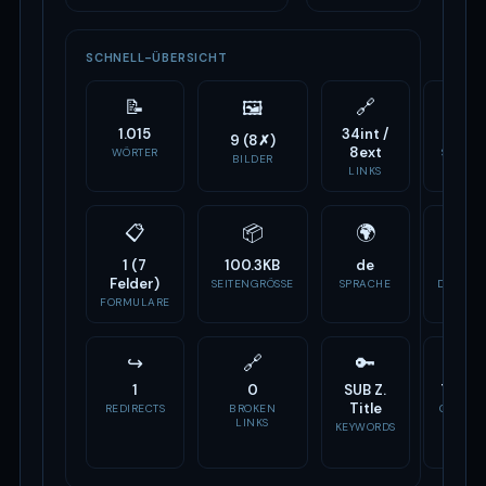
SCHNELL-ÜBERSICHT
📝
🔗
⚙️
🖼
1.015
34int /
42
9 (8✗)
8ext
WÖRTER
SCRIPTS
BILDER
LINKS
📋
📦
🌍
🏷
1 (7
100.3KB
de
-
Felder)
SEITENGRÖSSE
SPRACHE
DOMAIN
ALTER
FORMULARE
↪
🔗
🔑
📣
1
0
SUB Z.
7 Tag
Title
REDIRECTS
BROKEN
OG TAG
LINKS
KEYWORDS