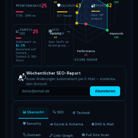
42
100
42
⚡
25
🛡
43
🔐
DSGVO
PERFORMANCE
SECURITY
Kein CMP
TTFB: 3898 ms
0/7 Header
erkannt
TRAFFIC
SITE
📈
25
🕸
—
Security
Keywords
IDX
HEALTH
43
100
Schätzwert ca.
Scan läuft im
$3.275
·
Hintergrund...
basierend auf
Performance
Content,
25
Technik & SEO-
SCORE-RADAR
Score
Wöchentlicher SEO-Report
📬
Score-Änderungen automatisch per E-Mail — kostenlos,
kein Account.
Abonnieren
📊 Übersicht
🔍 SEO
⚙️ Technik
🛡 Security
📣 Social & Schema
🌐 DNS & Mail
🏷 Domain
🕸 Full Site Scan
🔗 Link-Graph