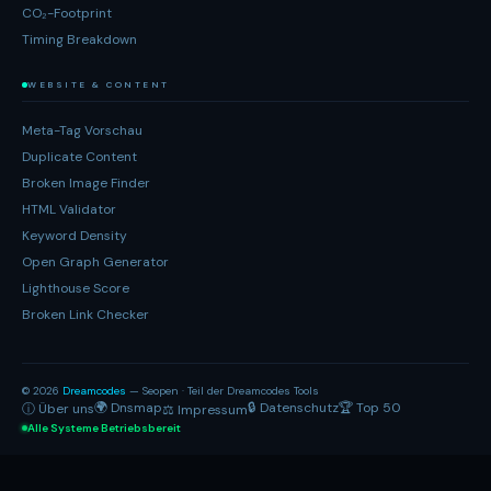
CO₂-Footprint
Timing Breakdown
WEBSITE & CONTENT
Meta-Tag Vorschau
Duplicate Content
Broken Image Finder
HTML Validator
Keyword Density
Open Graph Generator
Lighthouse Score
Broken Link Checker
© 2026
Dreamcodes
— Seopen · Teil der Dreamcodes Tools
🌍 Dnsmap
🔒 Datenschutz
🏆 Top 50
ⓘ Über uns
⚖ Impressum
Alle Systeme Betriebsbereit