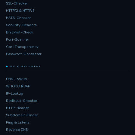
SSL-Checker
HTTP/2 & HTTP/3
HSTS-Checker
Security-Headers
Blacklist-Check
Port-Scanner
Cert Transparency
Passwort-Generator
DNS & NETZWERK
DNS-Lookup
WHOIS / RDAP
IP-Lookup
Redirect-Checker
HTTP-Header
Subdomain-Finder
Ping & Latenz
Reverse DNS