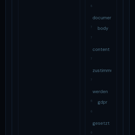
8
document
7
body
7
content
7
zustimmung
7
werden
6
gdpr
6
gesetzt
6