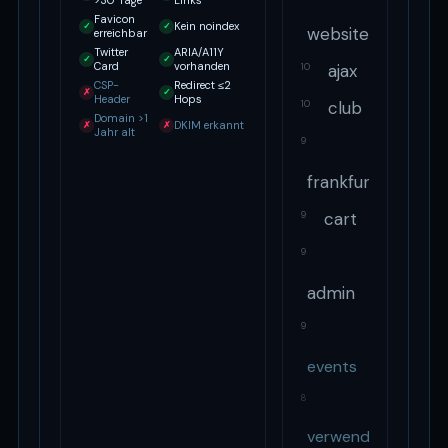
>30 Tage
Links
Favicon
Kein noindex
✓
✓
website
erreichbar
Twitter
ARIA/A11Y
✓
✓
Card
vorhanden
ajax
10
CSP-
Redirect ≤2
✗
✓
Header
Hops
club
10
Domain >1
DKIM erkannt
✗
✗
Jahr alt
9
frankfurt
cart
9
9
admin
9
events
8
verwendet