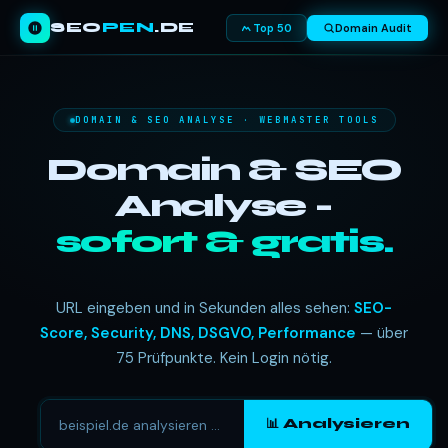
SEO
PEN
.DE
Top 50
Domain Audit
DOMAIN & SEO ANALYSE · WEBMASTER TOOLS
Domain & SEO
Analyse -
sofort & gratis.
URL eingeben und in Sekunden alles sehen:
SEO-
Score, Security, DNS, DSGVO, Performance
— über
75 Prüfpunkte. Kein Login nötig.
📊 Analysieren