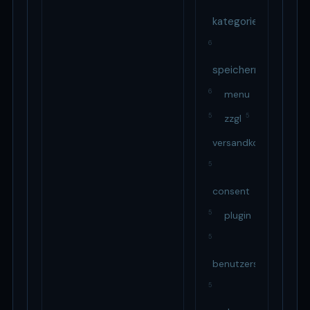
kategorie
6
speichern
6
menu
5
5
zzgl
versandkosten
5
consent
5
plugin
5
benutzers
5