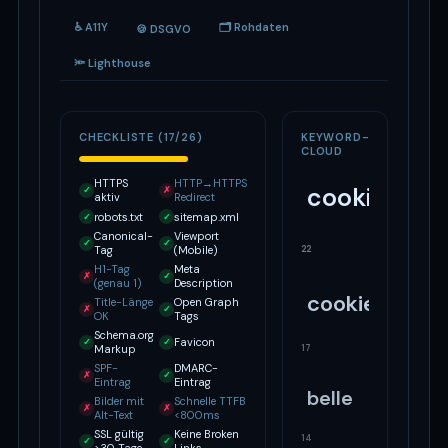
♿ A11Y
🗂 Rohdaten
🍪 DSGVO
🔦 Lighthouse
CHECKLISTE (17/26)
KEYWORD-
CLOUD
HTTPS
HTTP→HTTPS
cookies
✓
✗
aktiv
Redirect
robots.txt
sitemap.xml
✓
✓
Canonical-
Viewport
✓
✓
22
Tag
(Mobile)
H1-Tag
Meta
✗
✓
(genau 1)
Description
cookie
Title-Länge
Open Graph
✗
✓
OK
Tags
Schema.org
Favicon
✓
✓
17
Markup
SPF-
DMARC-
✗
✓
Eintrag
Eintrag
belle
Bilder mit
Schnelle TTFB
✗
✗
Alt-Text
<800ms
SSL gültig
Keine Broken
14
✓
✓