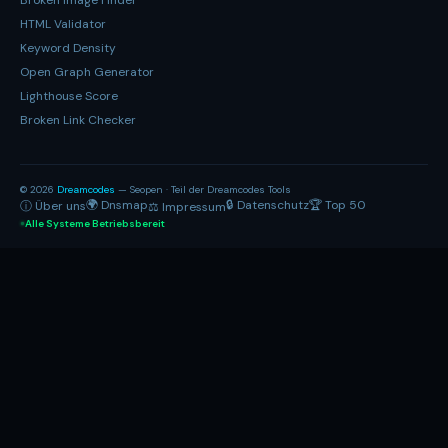
Broken Image Finder
HTML Validator
Keyword Density
Open Graph Generator
Lighthouse Score
Broken Link Checker
© 2026
Dreamcodes
— Seopen · Teil der Dreamcodes Tools
🌍 Dnsmap
🔒 Datenschutz
🏆 Top 50
ⓘ Über uns
⚖ Impressum
Alle Systeme Betriebsbereit