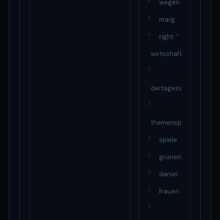
4
wegen
4
marg
4
4
right
wirtschaft
3
dertagesspiegel
3
themenspeziale
3
spiele
3
grünen
3
daniel
3
frauen
3