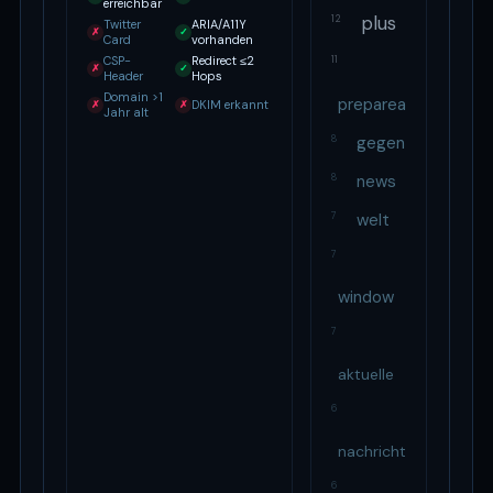
erreichbar
plus
12
Twitter
ARIA/A11Y
✗
✓
Card
vorhanden
CSP-
Redirect ≤2
11
✗
✓
Header
Hops
Domain >1
prepareadslot
DKIM erkannt
✗
✗
Jahr alt
8
gegen
8
news
7
welt
7
window
7
aktuelle
6
nachrichten
6