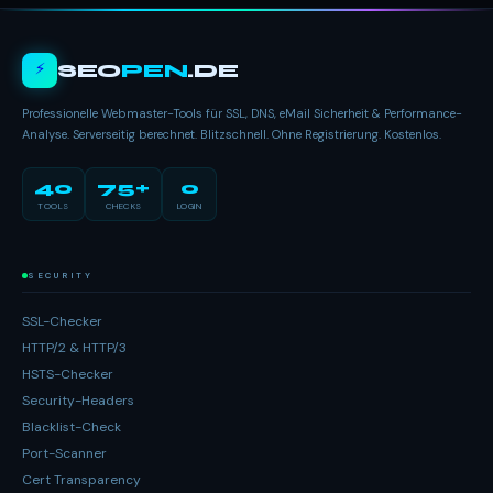
⚡
SEO
PEN
.DE
Professionelle Webmaster-Tools für SSL, DNS, eMail Sicherheit & Performance-
Analyse. Serverseitig berechnet. Blitzschnell. Ohne Registrierung. Kostenlos.
40
75+
0
TOOLS
CHECKS
LOGIN
SECURITY
SSL-Checker
HTTP/2 & HTTP/3
HSTS-Checker
Security-Headers
Blacklist-Check
Port-Scanner
Cert Transparency