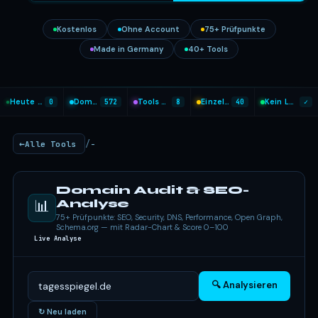
Kostenlos
Ohne Account
75+ Prüfpunkte
Made in Germany
40+ Tools
Heute analysiert
0
Domains geprüft
572
Tools heute genutzt
8
Einzel-Tools
40
Kein Login nötig
✓
/
Alle Tools
-
Domain Audit & SEO-
📊
Analyse
75+ Prüfpunkte: SEO, Security, DNS, Performance, Open Graph,
Schema.org — mit Radar-Chart & Score 0–100
Live Analyse
🔍 Analysieren
↻ Neu laden