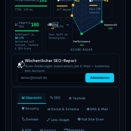
42
102
48
🔐
DSGVO
PERFORMANCE
SECURITY
Kein CMP
TTFB: 138 ms
0/7 Header
erkannt
TRAFFIC
SITE
📈
100
🕸
—
Security
Keywords
IDX
HEALTH
48
100
Schätzwert ca.
Scan läuft im
$8.175
·
Hintergrund...
Performance
basierend auf
Content, Technik
102
& SEO-Score
SCORE-RADAR
Wöchentlicher SEO-Report
📬
Score-Änderungen automatisch per E-Mail — kostenlos,
kein Account.
Abonnieren
📊 Übersicht
🔍 SEO
⚙️ Technik
🛡 Security
📣 Social & Schema
🌐 DNS & Mail
🏷 Domain
🕸 Full Site Scan
🔗 Link-Graph
♿ A11Y
🗂 Rohdaten
🍪 DSGVO