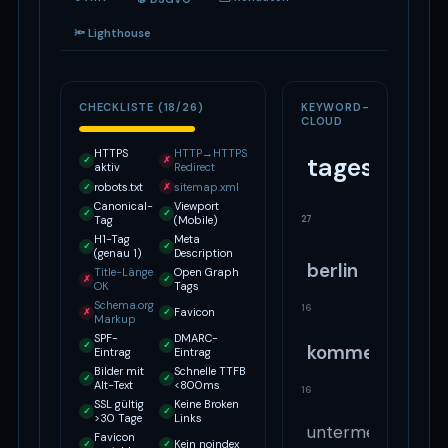
🔦 Lighthouse
CHECKLISTE (18/26)
KEYWORD-
CLOUD
HTTPS
HTTP→HTTPS
tagesspiege
✓
✗
aktiv
Redirect
robots.txt
sitemap.xml
✓
✗
Canonical-
Viewport
✓
✓
27
Tag
(Mobile)
H1-Tag
Meta
✓
✓
(genau 1)
Description
berlin
Title-Länge
Open Graph
✗
✓
OK
Tags
Schema.org
16
Favicon
✗
✓
Markup
SPF-
DMARC-
✓
✓
kommentare
Eintrag
Eintrag
Bilder mit
Schnelle TTFB
✓
✓
Alt-Text
<800ms
16
SSL gültig
Keine Broken
✓
✓
>30 Tage
Links
untermenü
Favicon
Kein noindex
✓
✓