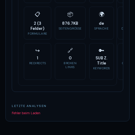
📋
📦
🌍
🏷
2 (3
876.7KB
de
-
Felder)
SEITENGRÖSSE
SPRACHE
DOMAIN
ALTER
FORMULARE
↪
🔗
🔑
📣
1
0
SUB Z.
1 Tags
Title
REDIRECTS
BROKEN
OG TAG
LINKS
KEYWORDS
LETZTE ANALYSEN
Fehler beim Laden