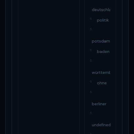
deutschland
5
politik
5
potsdam
5
baden
5
württemberg
5
ohne
5
berliner
5
undefined