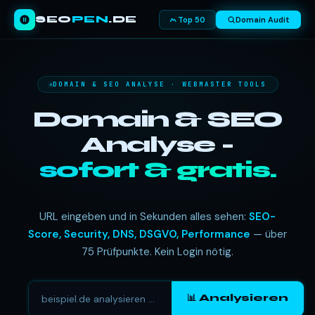
SEO
PEN
.DE
Top 50
Domain Audit
DOMAIN & SEO ANALYSE · WEBMASTER TOOLS
Domain & SEO
Analyse -
sofort & gratis.
URL eingeben und in Sekunden alles sehen:
SEO-
Score, Security, DNS, DSGVO, Performance
— über
75 Prüfpunkte. Kein Login nötig.
📊 Analysieren