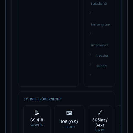
russland
3
hintergründe
2
interviews
2
header
2
suche
2
SCHNELL-ÜBERSICHT
📝
🔗
⚙️
🖼
69.418
365int /
30
105 (0✗)
3ext
WÖRTER
SCRIPTS
BILDER
LINKS