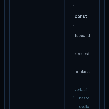
4
const
4
tsccalldto
3
request
3
cookiearray
3
verkauf
2
beste
2
quelle