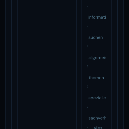
2
informationen
2
suchen
2
allgemeinen
2
themen
2
speziellen
2
sachverhalten
2
alles