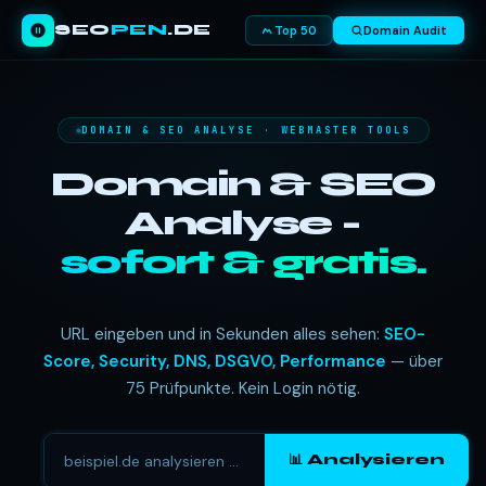
SEO
PEN
.DE
Top 50
Domain Audit
DOMAIN & SEO ANALYSE · WEBMASTER TOOLS
Domain & SEO
Analyse -
sofort & gratis.
URL eingeben und in Sekunden alles sehen:
SEO-
Score, Security, DNS, DSGVO, Performance
— über
75 Prüfpunkte. Kein Login nötig.
📊 Analysieren