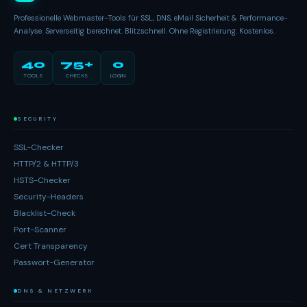
Professionelle Webmaster-Tools für SSL, DNS, eMail Sicherheit & Performance-
Analyse. Serverseitig berechnet. Blitzschnell. Ohne Registrierung. Kostenlos.
40
75+
0
TOOLS
CHECKS
LOGIN
SECURITY
SSL-Checker
HTTP/2 & HTTP/3
HSTS-Checker
Security-Headers
Blacklist-Check
Port-Scanner
Cert Transparency
Passwort-Generator
DNS & NETZWERK