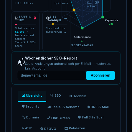
Kein CMP
TTFB: 138 ms
0/7 Header
erkannt
TRAFFIC
SITE
📈
9
🕸
—
Security
Keywords
IDX
HEALTH
40
100
Schätzwert ca.
Scan läuft im
$2.590
·
Hintergrund...
basierend auf
Performance
Content,
97
Technik & SEO-
SCORE-RADAR
Score
Wöchentlicher SEO-Report
📬
Score-Änderungen automatisch per E-Mail — kostenlos,
kein Account.
Abonnieren
📊 Übersicht
🔍 SEO
⚙️ Technik
🛡 Security
📣 Social & Schema
🌐 DNS & Mail
🏷 Domain
🕸 Full Site Scan
🔗 Link-Graph
♿ A11Y
🗂 Rohdaten
🍪 DSGVO