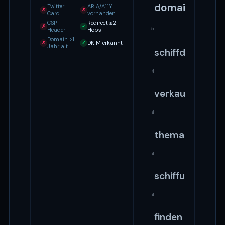
domain
Twitter
ARIA/A11Y
✗
✗
Card
vorhanden
CSP-
Redirect ≤2
✗
✓
5
Header
Hops
Domain >1
DKIM erkannt
✗
✓
Jahr alt
schiffdediese
4
verkaufinforma
4
thema
4
schiffurlaubver
4
finden