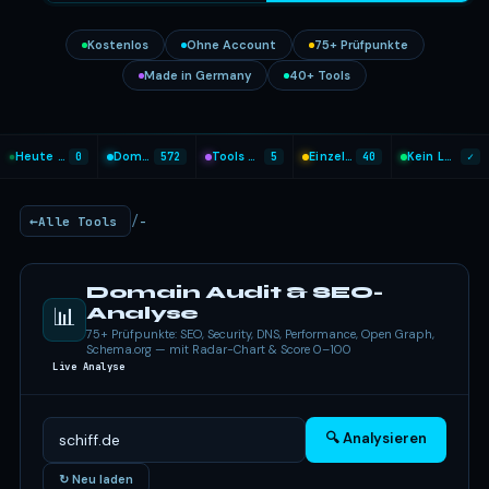
Kostenlos
Ohne Account
75+ Prüfpunkte
Made in Germany
40+ Tools
Heute analysiert
0
Domains geprüft
572
Tools heute genutzt
5
Einzel-Tools
40
Kein Login nötig
✓
/
Alle Tools
-
Domain Audit & SEO-
📊
Analyse
75+ Prüfpunkte: SEO, Security, DNS, Performance, Open Graph,
Schema.org — mit Radar-Chart & Score 0–100
Live Analyse
🔍 Analysieren
↻ Neu laden