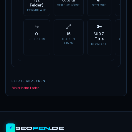
1 (2
67.6KB
en
-
Felder)
SEITENGRÖSSE
SPRACHE
DOMAIN
ALTER
FORMULARE
↪
🔗
🔑
📣
0
15
SUB Z.
Fehlt
Title
REDIRECTS
BROKEN
OG TAG
LINKS
KEYWORDS
LETZTE ANALYSEN
Fehler beim Laden
⚡
SEO
PEN
.DE