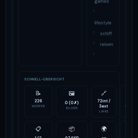
games
2
lifestyle
2
schiff
2
reisen
2
SCHNELL-ÜBERSICHT
📝
🔗
⚙️
🖼
226
72int /
2
0 (0✗)
3ext
WÖRTER
SCRIPTS
BILDER
LINKS
📋
📦
🌍
🏷