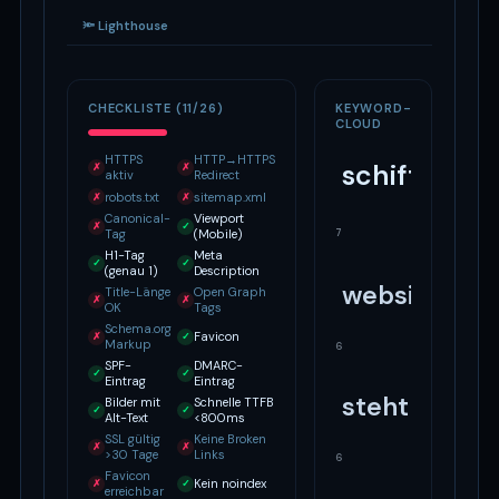
🔦 Lighthouse
CHECKLISTE (11/26)
KEYWORD-
CLOUD
HTTPS
HTTP→HTTPS
schiffde
✗
✗
aktiv
Redirect
robots.txt
sitemap.xml
✗
✗
Canonical-
Viewport
✗
✓
7
Tag
(Mobile)
H1-Tag
Meta
✓
✓
(genau 1)
Description
website
Title-Länge
Open Graph
✗
✗
OK
Tags
Schema.org
Favicon
✗
✓
Markup
6
SPF-
DMARC-
✓
✓
Eintrag
Eintrag
steht
Bilder mit
Schnelle TTFB
✓
✓
Alt-Text
<800ms
SSL gültig
Keine Broken
✗
✗
>30 Tage
Links
6
Favicon
Kein noindex
✗
✓
erreichbar