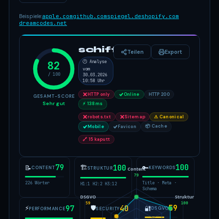
Beispiele:
apple.com
github.com
spiegel.de
shopify.com
dreamcodes.net
schiff.de
Teilen
Export
82
🕐 Analyse
vom
/ 100
30.03.2026
10:58 Uhr
HTTP only
Online
HTTP 200
GESAMT-SCORE
Sehr gut
⚡ 138ms
robots.txt
Sitemap
⚠ Canonical
📦 Cache
Mobile
Favicon
🔗 15 kaputt
79
100
🏗
100
📝
🔑
CONTENT
KEYWORDS
STRUKTUR
Content
79
226 Wörter
Title · Meta ·
H1:1 H2:2 H3:12
Schema
DSGVO
Struktur
59
100
59
⚡
97
🛡
40
🔐
DSGVO
PERFORMANCE
SECURITY