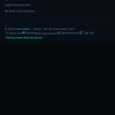
Lighthouse Score
Broken Link Checker
© 2026
Dreamcodes
— Seopen · Teil der Dreamcodes Tools
🌍 Dnsmap
🔒 Datenschutz
🏆 Top 50
ⓘ Über uns
⚖ Impressum
Alle Systeme Betriebsbereit