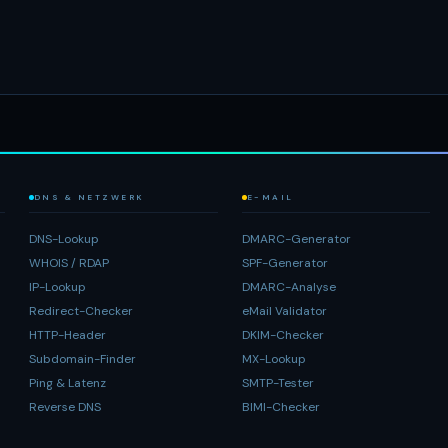
DNS & NETZWERK
E-MAIL
DNS-Lookup
DMARC-Generator
WHOIS / RDAP
SPF-Generator
IP-Lookup
DMARC-Analyse
Redirect-Checker
eMail Validator
HTTP-Header
DKIM-Checker
Subdomain-Finder
MX-Lookup
Ping & Latenz
SMTP-Tester
Reverse DNS
BIMI-Checker