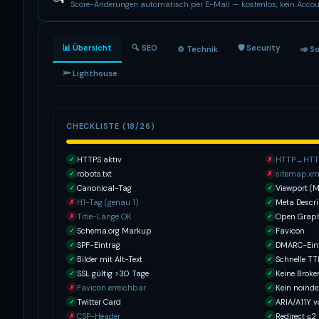
Score-Änderungen automatisch per E-Mail — kostenlos, kein Accou
📊 Übersicht
🔍 SEO
🛡 Security
⚙️ Technik
📣 S
🔦 Lighthouse
CHECKLISTE (18/26)
HTTPS aktiv
HTTP→HTTP
✓
✗
robots.txt
sitemap.xm
✓
✗
Canonical-Tag
Viewport (M
✓
✓
H1-Tag (genau 1)
Meta Descri
✗
✓
Title-Länge OK
Open Grap
✗
✓
Schema.org Markup
Favicon
✓
✓
SPF-Eintrag
DMARC-Ein
✓
✓
Bilder mit Alt-Text
Schnelle T
✓
✓
SSL gültig >30 Tage
Keine Broke
✓
✓
Favicon erreichbar
Kein noinde
✗
✓
Twitter Card
ARIA/A11Y 
✓
✓
CSP-Header
Redirect ≤2
✗
✓