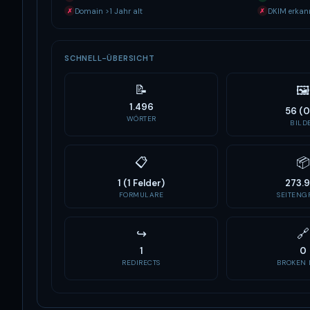
Domain >1 Jahr alt
DKIM erkan
✗
✗
SCHNELL-ÜBERSICHT
📝
🖼
1.496
56 (
WÖRTER
BILD
📋
📦
1 (1 Felder)
273.
FORMULARE
SEITENGR
↪
🔗
1
0
REDIRECTS
BROKEN 