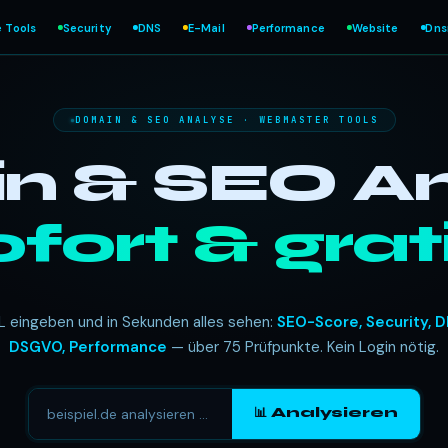
e Tools
Security
DNS
E-Mail
Performance
Website
Dn
DOMAIN & SEO ANALYSE · WEBMASTER TOOLS
 & SEO An
ofort & grati
L eingeben und in Sekunden alles sehen:
SEO-Score, Security, D
DSGVO, Performance
— über 75 Prüfpunkte. Kein Login nötig.
📊 Analysieren