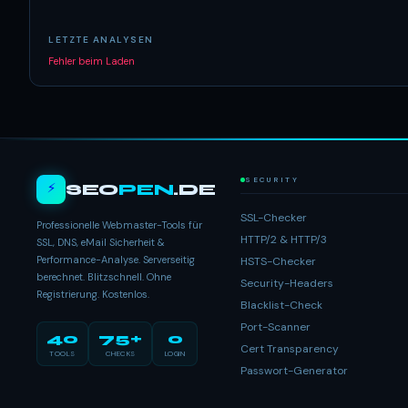
LETZTE ANALYSEN
Fehler beim Laden
SECURITY
⚡
SEO
PEN
.DE
SSL-Checker
Professionelle Webmaster-Tools für
HTTP/2 & HTTP/3
SSL, DNS, eMail Sicherheit &
Performance-Analyse. Serverseitig
HSTS-Checker
berechnet. Blitzschnell. Ohne
Security-Headers
Registrierung. Kostenlos.
Blacklist-Check
Port-Scanner
40
75+
0
Cert Transparency
TOOLS
CHECKS
LOGIN
Passwort-Generator