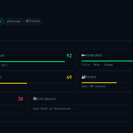
📦 Cache
e
Favicon
92
🔑
KEYWORDS
TUR
Title · Meta · Schema
9 H3:1
49
🔐
DSGVO
TY
Kein CMP erkannt
38
🕸
SITE HEALTH
Scan läuft im Hintergrund...