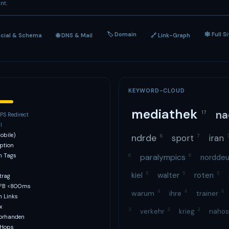
nt.
🏷 Domain
🕸 Full S
ocial & Schema
🌐 DNS & Mail
🔗 Link-Graph
KEYWORD-CLOUD
mediathek
na
17
S Redirect
l
obile)
ndrde
sport
iran
8
7
ption
h Tags
paralympics
6
6
nordde
kiel
5
walter
5
roten
5
trag
TFB <800ms
4
4
4
warum
ihre
trainer
n Links
x
3
3
3
verkehr
krieg
naho
vorhanden
 Hops