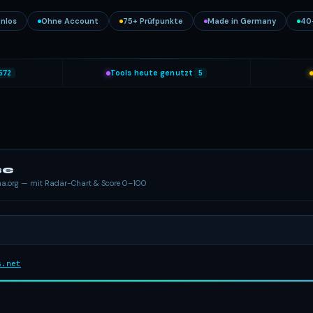
nlos
Ohne Account
75+ Prüfpunkte
Made in Germany
40
572
Tools heute genutzt
5
se
ema.org — mit Radar-Chart & Score 0–100
s.net