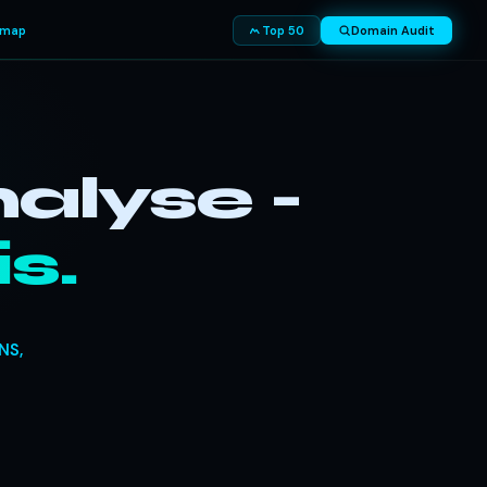
smap
Top 50
Domain Audit
alyse -
s.
NS,