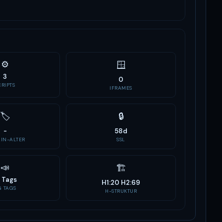
⚙️
🪟
3
0
CRIPTS
IFRAMES
🏷
🔒
-
58d
IN-ALTER
SSL
📣
🏗
 Tags
H1:20 H2:69
G TAGS
H-STRUKTUR