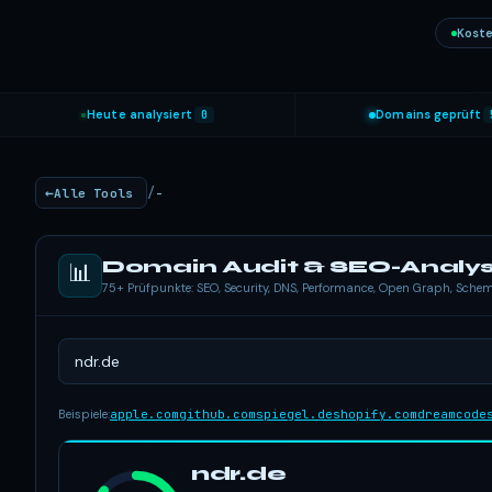
Koste
Heute analysiert
0
Domains geprüft
/
Alle Tools
-
Domain Audit & SEO-Analy
📊
75+ Prüfpunkte: SEO, Security, DNS, Performance, Open Graph, Sch
Beispiele:
apple.com
github.com
spiegel.de
shopify.com
dreamcode
ndr.de