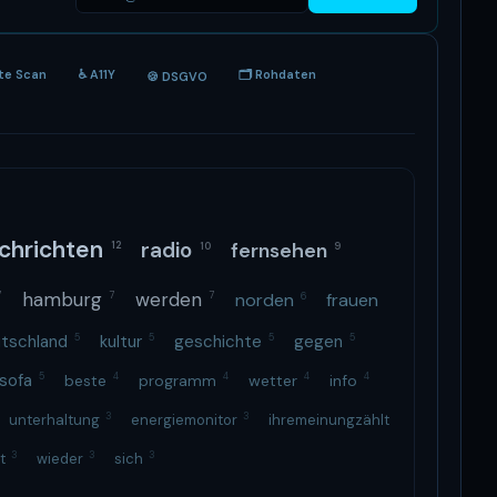
ite Scan
♿ A11Y
🗂 Rohdaten
🍪 DSGVO
chrichten
radio
fernsehen
12
10
9
hamburg
werden
norden
frauen
7
7
7
6
utschland
5
kultur
5
geschichte
5
gegen
5
sofa
5
4
4
4
4
beste
programm
wetter
info
3
3
unterhaltung
energiemonitor
ihremeinungzählt
3
3
3
st
wieder
sich