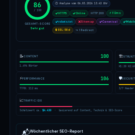
86
🕐 Analyse vom 06.03.2026 13:43 Uhr
/ 100
⚡ 112ms
HTTPS
Online
HTTP 200
robots.txt
Sitemap
Canonical
Mobil
GESAMT-SCORE
Sehr gut
🔒 SSL: 58d
↪ 1 Redirect
100
🏗
📝
CONTENT
STRUK
1.496 Wörter
H1:20 H2:6
⚡
106
🛡
PERFORMANCE
SECURI
TTFB: 112 ms
3/7 Header
📈
TRAFFIC IDX
Schätzwert ca.
$4.430
· basierend auf Content, Technik & SEO-Score
Wöchentlicher SEO-Report
📬