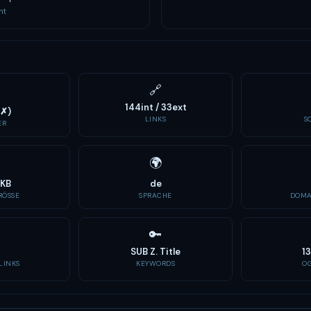
nt
🔗
144int / 33ext
0✗)
LINKS
S
ER
🌍
9KB
de
ÖSSE
SPRACHE
DOMA
🔑
SUB Z. Title
13
LINKS
KEYWORDS
O