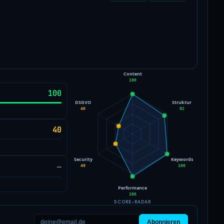
Content
100
100
DSGVO
Struktur
40
92
40
Security
Keywords
—
49
100
Performance
106
SCORE-RADAR
Abonnieren