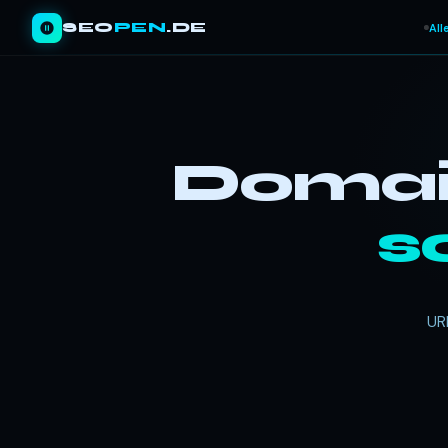
SEO
PEN
.DE
All
Domain
s
UR