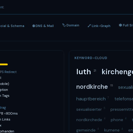
nt.
🏷 Domain
🕸 Full S
ocial & Schema
🌐 DNS & Mail
🔗 Link-Graph
KEYWORD-CLOUD
luth
kirchen
21
S Redirect
l
obile)
nordkirche
15
sexual
ption
h Tags
hauptbereich
7
telefons
trag
5
sexualisierter
pressemitt
TFB <800ms
4
4
nordkirchede
phone
n Links
x
4
4
gemeinde
kumene
e
vorhanden