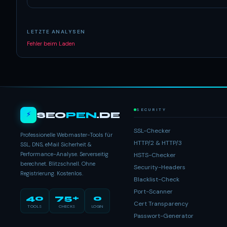
LETZTE ANALYSEN
Fehler beim Laden
SECURITY
⚡
SEO
PEN
.DE
SSL-Checker
Professionelle Webmaster-Tools für
HTTP/2 & HTTP/3
SSL, DNS, eMail Sicherheit &
Performance-Analyse. Serverseitig
HSTS-Checker
berechnet. Blitzschnell. Ohne
Security-Headers
Registrierung. Kostenlos.
Blacklist-Check
Port-Scanner
40
75+
0
Cert Transparency
TOOLS
CHECKS
LOGIN
Passwort-Generator