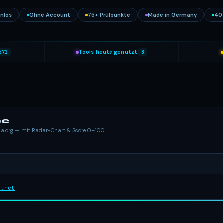
nlos
Ohne Account
75+ Prüfpunkte
Made in Germany
40
572
Tools heute genutzt
8
se
ema.org — mit Radar-Chart & Score 0–100
s.net