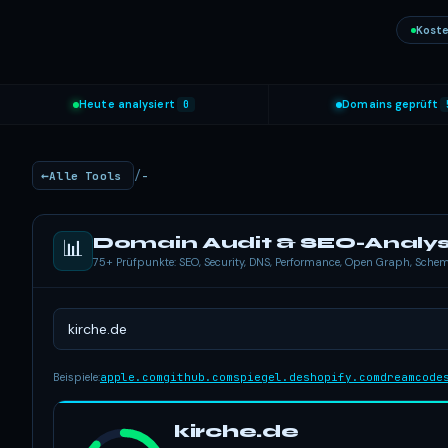
Koste
Heute analysiert
0
Domains geprüft
/
Alle Tools
-
Domain Audit & SEO-Analy
📊
75+ Prüfpunkte: SEO, Security, DNS, Performance, Open Graph, Sch
Beispiele:
apple.com
github.com
spiegel.de
shopify.com
dreamcode
kirche.de