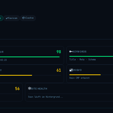
📦 Cache
e
Favicon
98
🔑
KEYWORDS
TUR
Title · Meta · Schema
 H3:23
61
🔐
DSGVO
TY
Kein CMP erkannt
56
🕸
SITE HEALTH
Scan läuft im Hintergrund...