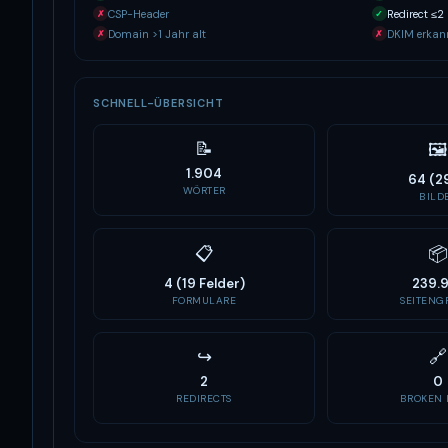
CSP-Header
Redirect ≤2
✗
✓
Domain >1 Jahr alt
DKIM erkan
✗
✗
SCHNELL-ÜBERSICHT
📝
🖼
1.904
64 (2
WÖRTER
BILD
📋
📦
4 (19 Felder)
239.
FORMULARE
SEITENGR
↪
🔗
2
0
REDIRECTS
BROKEN 