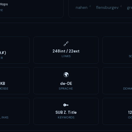
 Hops
4
4
nahen
flensburgev
gr
nt
🔗
248int / 22ext
9✗)
LINKS
S
ER
🌍
9KB
de-DE
ÖSSE
SPRACHE
DOMA
🔑
SUB Z. Title
12
LINKS
KEYWORDS
O