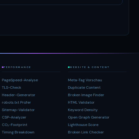
PERFORMANCE
WEBSITE & CONTENT
PageSpeed-Analyse
Meta-Tag Vorschau
TLS-Check
Duplicate Content
Header-Generator
Broken Image Finder
robots.txt Prüfer
HTML Validator
Sitemap-Validator
Keyword Density
CSP-Analyzer
Open Graph Generator
CO₂-Footprint
Lighthouse Score
Timing Breakdown
Broken Link Checker