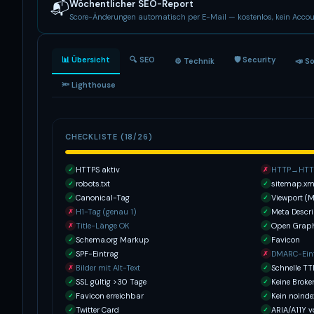
Wöchentlicher SEO-Report
📬
Score-Änderungen automatisch per E-Mail — kostenlos, kein Accou
📊 Übersicht
🔍 SEO
🛡 Security
⚙️ Technik
📣 S
🔦 Lighthouse
CHECKLISTE (18/26)
HTTPS aktiv
HTTP→HTTP
✓
✗
robots.txt
sitemap.xm
✓
✓
Canonical-Tag
Viewport (M
✓
✓
H1-Tag (genau 1)
Meta Descri
✗
✓
Title-Länge OK
Open Grap
✗
✓
Schema.org Markup
Favicon
✓
✓
SPF-Eintrag
DMARC-Ein
✓
✗
Bilder mit Alt-Text
Schnelle T
✗
✓
SSL gültig >30 Tage
Keine Broke
✓
✓
Favicon erreichbar
Kein noinde
✓
✓
Twitter Card
ARIA/A11Y 
✓
✓