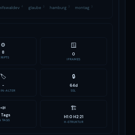
4
3
3
3
eifswaldev
glaube
hamburg
montag
⚙️
🪟
8
0
CRIPTS
IFRAMES
🏷
🔒
-
64d
IN-ALTER
SSL
📣
🏗
 Tags
H1:0 H2:21
G TAGS
H-STRUKTUR