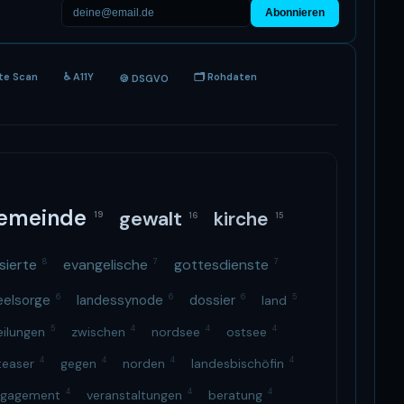
Abonnieren
ite Scan
♿ A11Y
🗂 Rohdaten
🍪 DSGVO
gemeinde
gewalt
kirche
19
16
15
isierte
evangelische
gottesdienste
8
7
7
eelsorge
6
landessynode
6
dossier
6
5
land
5
4
4
4
eilungen
zwischen
nordsee
ostsee
4
4
4
4
teaser
gegen
norden
landesbischöfin
4
4
4
ngagement
veranstaltungen
beratung