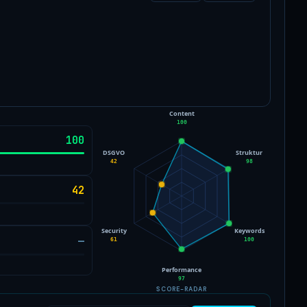
Content
100
100
DSGVO
Struktur
42
98
42
Security
Keywords
—
61
100
Performance
97
SCORE-RADAR