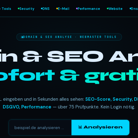
e Tools
Security
DNS
E-Mail
Performance
Website
Dn
DOMAIN & SEO ANALYSE · WEBMASTER TOOLS
 & SEO An
ofort & grati
L eingeben und in Sekunden alles sehen:
SEO-Score, Security, D
DSGVO, Performance
— über 75 Prüfpunkte. Kein Login nötig.
📊 Analysieren