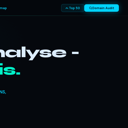
smap
Top 50
Domain Audit
alyse -
s.
NS,