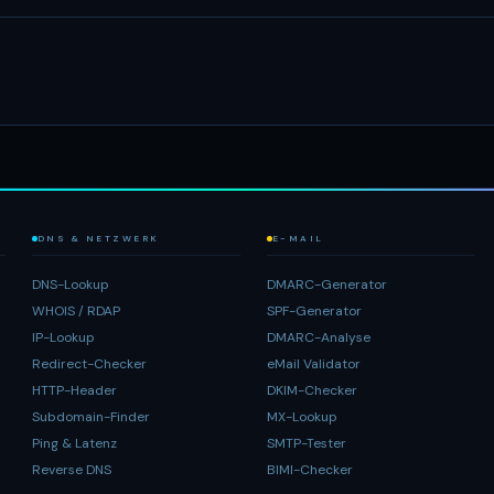
DNS & NETZWERK
E-MAIL
DNS-Lookup
DMARC-Generator
WHOIS / RDAP
SPF-Generator
IP-Lookup
DMARC-Analyse
Redirect-Checker
eMail Validator
HTTP-Header
DKIM-Checker
Subdomain-Finder
MX-Lookup
Ping & Latenz
SMTP-Tester
Reverse DNS
BIMI-Checker