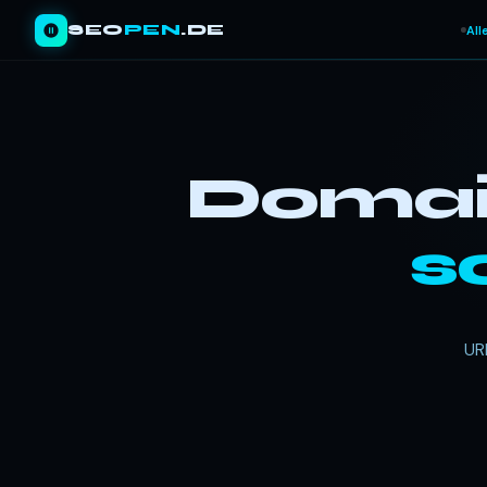
SEO
PEN
.DE
All
Domain
s
UR