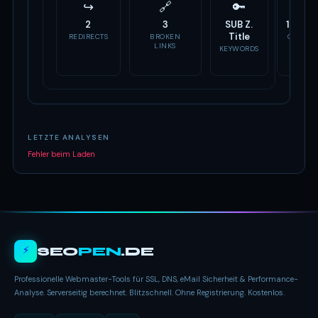
↪
🔗
🔑
📣
2
3
SUB Z.
10 Tag
Title
REDIRECTS
BROKEN
OG TAG
LINKS
KEYWORDS
LETZTE ANALYSEN
Fehler beim Laden
⚡
SEO
PEN
.DE
Professionelle Webmaster-Tools für SSL, DNS, eMail Sicherheit & Performance-
Analyse. Serverseitig berechnet. Blitzschnell. Ohne Registrierung. Kostenlos.