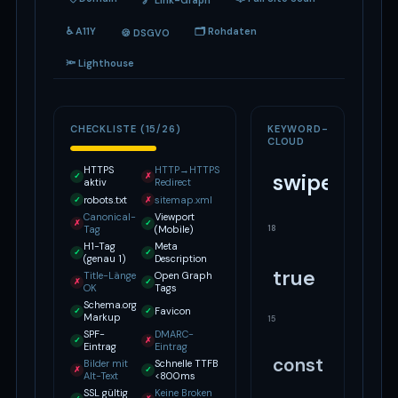
♿ A11Y
🗂 Rohdaten
🍪 DSGVO
🔦 Lighthouse
CHECKLISTE (15/26)
KEYWORD-
CLOUD
HTTPS
HTTP→HTTPS
swiper
✓
✗
aktiv
Redirect
robots.txt
sitemap.xml
✓
✗
Canonical-
Viewport
✗
✓
18
Tag
(Mobile)
H1-Tag
Meta
✓
✓
(genau 1)
Description
true
Title-Länge
Open Graph
✗
✓
OK
Tags
Schema.org
Favicon
✓
✓
Markup
15
SPF-
DMARC-
✓
✗
Eintrag
Eintrag
const
Bilder mit
Schnelle TTFB
✗
✓
Alt-Text
<800ms
SSL gültig
Keine Broken