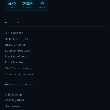
40
75+
0
TOOLS
CHECKS
LOGIN
SECURITY
SSL-Checker
HTTP/2 & HTTP/3
HSTS-Checker
Security-Headers
Blacklist-Check
Port-Scanner
Cert Transparency
Passwort-Generator
DNS & NETZWERK
DNS-Lookup
WHOIS / RDAP
IP-Lookup