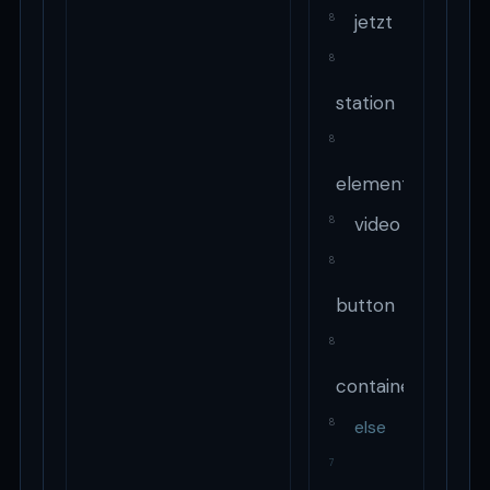
jetzt
8
8
station
8
element
video
8
8
button
8
container
else
8
7