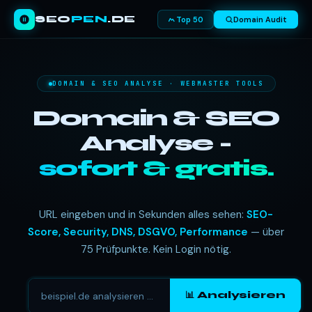
SEO
PEN
.DE
Top 50
Domain Audit
DOMAIN & SEO ANALYSE · WEBMASTER TOOLS
Domain & SEO
Analyse -
sofort & gratis.
URL eingeben und in Sekunden alles sehen:
SEO-
Score, Security, DNS, DSGVO, Performance
— über
75 Prüfpunkte. Kein Login nötig.
📊 Analysieren