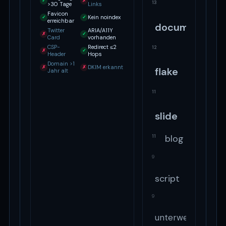
✓
✗
13
>30 Tage
Links
Favicon
Kein noindex
✓
✓
erreichbar
document
Twitter
ARIA/A11Y
✗
✓
Card
vorhanden
CSP-
Redirect ≤2
12
✗
✓
Header
Hops
Domain >1
DKIM erkannt
✗
✗
flake
Jahr alt
11
slide
blog
11
9
script
9
unterwegs