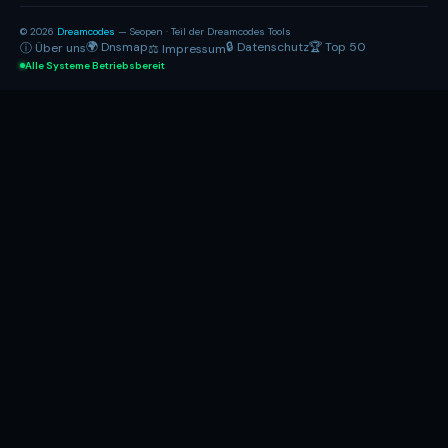
© 2026
Dreamcodes
— Seopen · Teil der Dreamcodes Tools
🌍 Dnsmap
🔒 Datenschutz
🏆 Top 50
ⓘ Über uns
⚖ Impressum
Alle Systeme Betriebsbereit