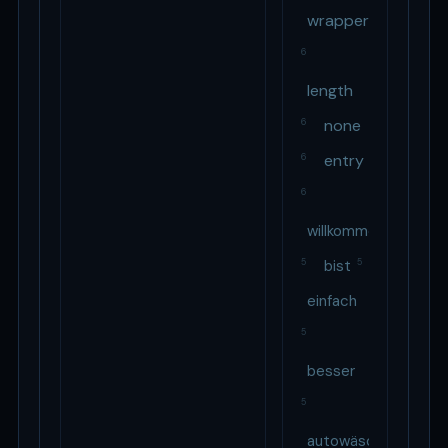
wrapper
6
length
none
6
entry
6
6
willkommen
5
bist
5
einfach
5
besser
5
autowäsche