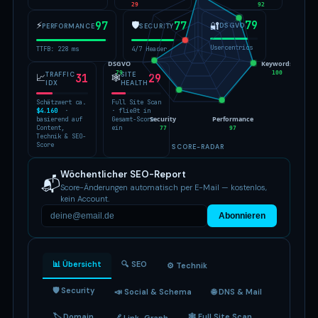
29
92
79
⚡
97
🛡
77
🔐
DSGVO
PERFORMANCE
SECURITY
Usercentrics
TTFB: 228 ms
4/7 Header
DSGVO
Keywords
79
100
TRAFFIC
SITE
📈
31
🕸
29
IDX
HEALTH
Schätzwert ca.
Full Site Scan
$4.160
·
· fließt in
Security
Performance
basierend auf
Gesamt-Score
Content,
ein
77
97
Technik & SEO-
Score
SCORE-RADAR
Wöchentlicher SEO-Report
📬
Score-Änderungen automatisch per E-Mail — kostenlos,
kein Account.
Abonnieren
📊 Übersicht
🔍 SEO
⚙️ Technik
🛡 Security
📣 Social & Schema
🌐 DNS & Mail
🏷 Domain
🕸 Full Site Scan
🔗 Link-Graph