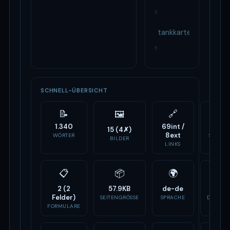
5
tankkarte
5
SCHNELL-ÜBERSICHT
📝
🔗
⚙️
🖼
1.340
69int /
26
15 (4✗)
8ext
WÖRTER
SCRIPTS
BILDER
LINKS
📋
📦
🌍
🏷
2 (2
57.9KB
de-de
-
Felder)
SEITENGRÖSSE
SPRACHE
DOMAIN
ALTER
FORMULARE