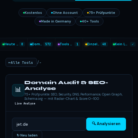
Kostenlos
Ohne Account
75+ Prüfpunkte
Made in Germany
40+ Tools
Heute analysiert
0
Domains geprüft
572
Tools heute genutzt
1
Einzel-Tools
40
Kein Login nötig
✓
/
Alle Tools
-
Domain Audit & SEO-
📊
Analyse
75+ Prüfpunkte: SEO, Security, DNS, Performance, Open Graph,
Schema.org — mit Radar-Chart & Score 0–100
Live Analyse
🔍 Analysieren
↻ Neu laden