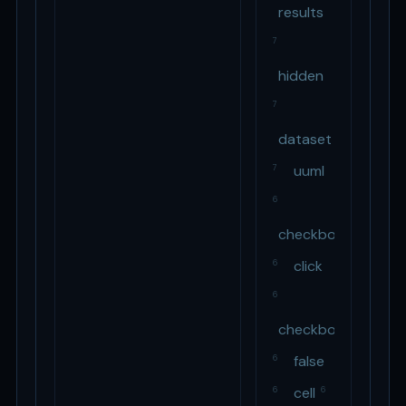
results
7
hidden
7
dataset
uuml
7
6
checkboxgetraenk
click
6
6
checkboxall
false
6
cell
6
6