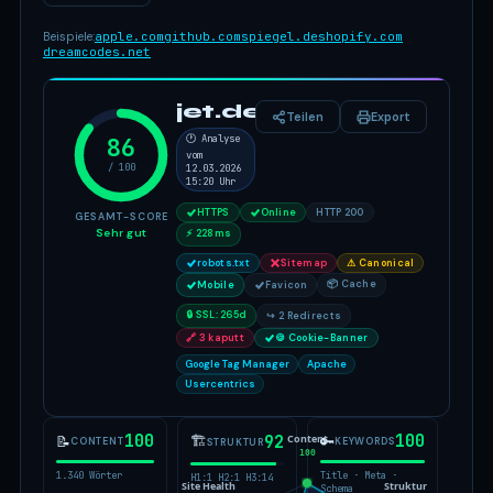
Beispiele:
apple.com
github.com
spiegel.de
shopify.com
dreamcodes.net
jet.de
Teilen
Export
86
🕐 Analyse
vom
/ 100
12.03.2026
15:20 Uhr
HTTPS
Online
HTTP 200
GESAMT-SCORE
Sehr gut
⚡ 228ms
robots.txt
Sitemap
⚠ Canonical
📦 Cache
Mobile
Favicon
🔒 SSL: 265d
↪ 2 Redirects
🔗 3 kaputt
🍪 Cookie-Banner
Google Tag Manager
Apache
Usercentrics
100
100
Content
🏗
92
📝
🔑
CONTENT
KEYWORDS
STRUKTUR
100
1.340 Wörter
Title · Meta ·
H1:1 H2:1 H3:14
Site Health
Struktur
Schema