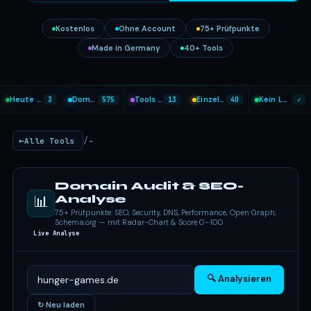
Kostenlos
Ohne Account
75+ Prüfpunkte
Made in Germany
40+ Tools
Heute analysiert
3
Domains geprüft
575
Tools heute genutzt
13
Einzel-Tools
40
Kein Login nötig
✓
/
Alle Tools
-
Domain Audit & SEO-
📊
Analyse
75+ Prüfpunkte: SEO, Security, DNS, Performance, Open Graph,
Schema.org — mit Radar-Chart & Score 0–100
Live Analyse
🔍 Analysieren
↻ Neu laden