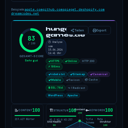
Beispiele:
apple.com
github.com
spiegel.de
shopify.com
dreamcodes.net
hunger-
Teilen
Export
games.de
83
🕐 Analyse
/ 100
vom
15.06.2026
16:41 Uhr
GESAMT-SCORE
Sehr gut
HTTPS
Online
HTTP 200
⚡ 186ms
robots.txt
Sitemap
Canonical
📦 Cache
Mobile
Favicon
🔒 SSL: 76d
↪ 1 Redirect
WordPress
Apache
Content
100
100
🏗
100
📝
🔑
CONTENT
KEYWORDS
STRUKTUR
100
219.627 Wörter
Title · Meta ·
H1:3 H2:0 H3:257
Site Health
Struktur
Schema
98
100