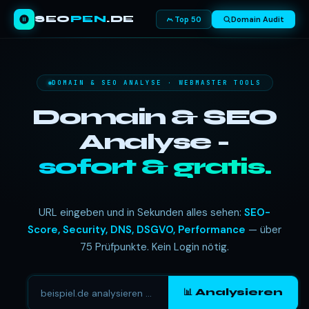
SEO
PEN
.DE
Top 50
Domain Audit
DOMAIN & SEO ANALYSE · WEBMASTER TOOLS
Domain & SEO
Analyse -
sofort & gratis.
URL eingeben und in Sekunden alles sehen:
SEO-
Score, Security, DNS, DSGVO, Performance
— über
75 Prüfpunkte. Kein Login nötig.
📊 Analysieren