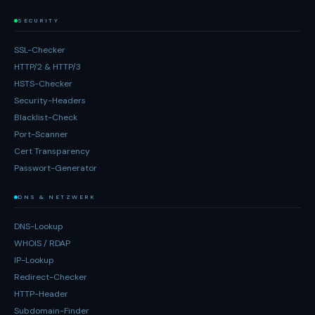
SECURITY
SSL-Checker
HTTP/2 & HTTP/3
HSTS-Checker
Security-Headers
Blacklist-Check
Port-Scanner
Cert Transparency
Passwort-Generator
DNS & NETZWERK
DNS-Lookup
WHOIS / RDAP
IP-Lookup
Redirect-Checker
HTTP-Header
Subdomain-Finder