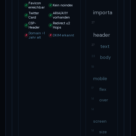
Favicon
Kein noindex
✓
✓
erreichbar
important
Twitter
ARIA/A11Y
✓
✓
Card
vorhanden
27
CSP-
Redirect ≤2
✓
✓
Header
Hops
Domain >1
header
DKIM erkannt
✗
✗
Jahr alt
text
27
23
body
19
mobile
17
flex
14
over
14
screen
14
size