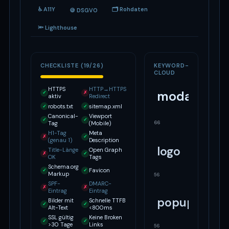
♿ A11Y
🗂 Rohdaten
🍪 DSGVO
🔦 Lighthouse
CHECKLISTE (19/26)
KEYWORD-
CLOUD
HTTPS
HTTP→HTTPS
modal
✓
✗
aktiv
Redirect
robots.txt
sitemap.xml
✓
✓
Canonical-
Viewport
✓
✓
66
Tag
(Mobile)
H1-Tag
Meta
✗
✓
(genau 1)
Description
logo
Title-Länge
Open Graph
✗
✓
OK
Tags
Schema.org
Favicon
✓
✓
Markup
56
SPF-
DMARC-
✗
✗
Eintrag
Eintrag
popup
Bilder mit
Schnelle TTFB
✓
✓
Alt-Text
<800ms
SSL gültig
Keine Broken
✓
✓
>30 Tage
Links
56