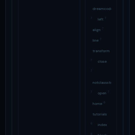
dreamcodes
7
7
left
7
align
7
line
transform
7
close
7
notclassstretch
7
7
open
6
home
tutorials
6
index
6