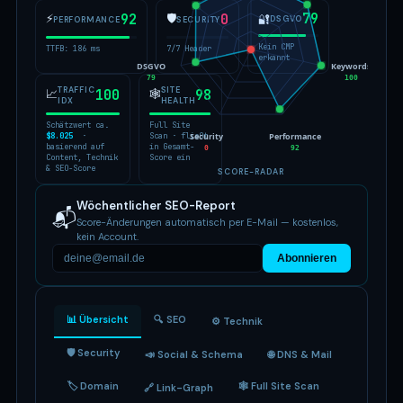
79
⚡
92
🛡
0
🔐
DSGVO
PERFORMANCE
SECURITY
Kein CMP
TTFB: 186 ms
7/7 Header
erkannt
DSGVO
Keywords
79
100
TRAFFIC
SITE
📈
100
🕸
98
IDX
HEALTH
Schätzwert ca.
Full Site
Security
Performance
$8.025
·
Scan · fließt
basierend auf
in Gesamt-
0
92
Content, Technik
Score ein
& SEO-Score
SCORE-RADAR
Wöchentlicher SEO-Report
📬
Score-Änderungen automatisch per E-Mail — kostenlos,
kein Account.
Abonnieren
📊 Übersicht
🔍 SEO
⚙️ Technik
🛡 Security
📣 Social & Schema
🌐 DNS & Mail
🏷 Domain
🕸 Full Site Scan
🔗 Link-Graph