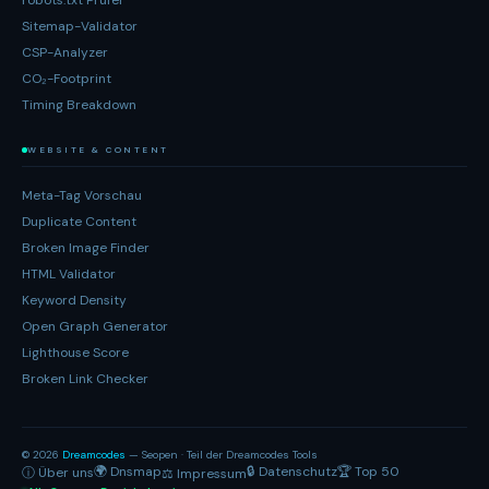
robots.txt Prüfer
Sitemap-Validator
CSP-Analyzer
CO₂-Footprint
Timing Breakdown
WEBSITE & CONTENT
Meta-Tag Vorschau
Duplicate Content
Broken Image Finder
HTML Validator
Keyword Density
Open Graph Generator
Lighthouse Score
Broken Link Checker
© 2026
Dreamcodes
— Seopen · Teil der Dreamcodes Tools
🌍 Dnsmap
🔒 Datenschutz
🏆 Top 50
ⓘ Über uns
⚖ Impressum