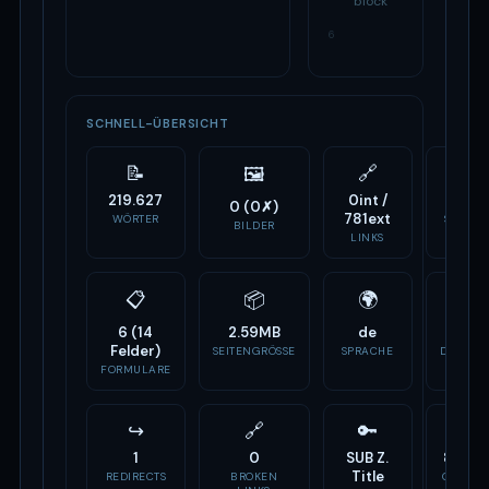
block
6
SCHNELL-ÜBERSICHT
📝
🔗
⚙️
🖼
219.627
0int /
88
0 (0✗)
781ext
WÖRTER
SCRIPTS
BILDER
LINKS
📋
📦
🌍
🏷
6 (14
2.59MB
de
-
Felder)
SEITENGRÖSSE
SPRACHE
DOMAIN
ALTER
FORMULARE
↪
🔗
🔑
📣
1
0
SUB Z.
8 Tag
Title
REDIRECTS
BROKEN
OG TAG