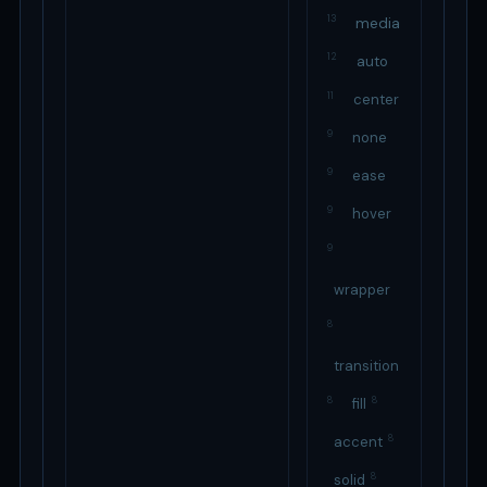
13
media
12
auto
11
center
9
none
9
ease
9
hover
9
wrapper
8
transition
8
8
fill
8
accent
8
solid