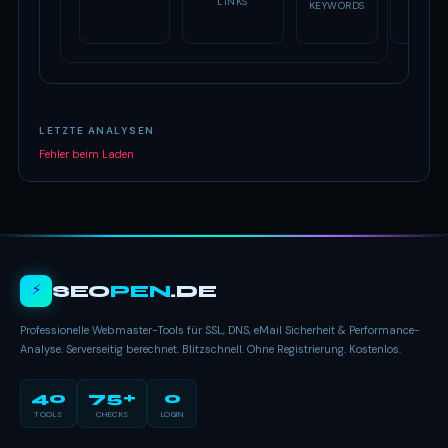
LINKS
KEYWORDS
LETZTE ANALYSEN
Fehler beim Laden
⚡
SEO
PEN
.DE
Professionelle Webmaster-Tools für SSL, DNS, eMail Sicherheit & Performance-
Analyse. Serverseitig berechnet. Blitzschnell. Ohne Registrierung. Kostenlos.
40
75+
0
TOOLS
CHECKS
LOGIN