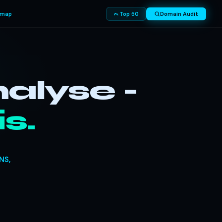
smap
Top 50
Domain Audit
alyse -
s.
NS,