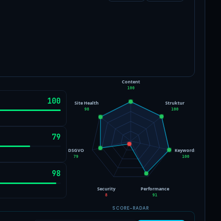
Content
100
100
Site Health
Struktur
98
100
79
DSGVO
Keywords
79
100
98
Security
Performance
8
91
SCORE-RADAR