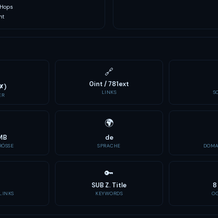
 Hops
nt
🔗
0int / 781ext
✗)
LINKS
S
ER
🌍
MB
de
ÖSSE
SPRACHE
DOMA
🔑
SUB Z. Title
8
LINKS
KEYWORDS
O