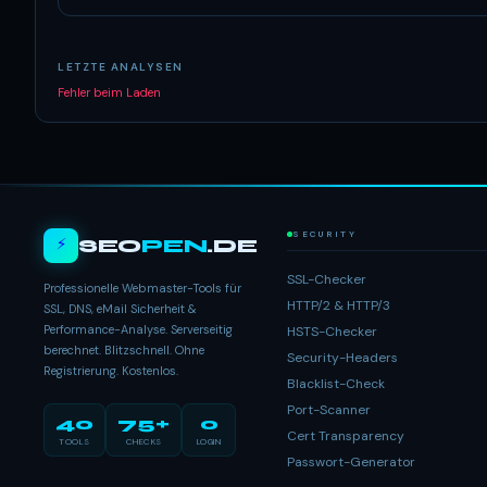
LETZTE ANALYSEN
Fehler beim Laden
SECURITY
⚡
SEO
PEN
.DE
SSL-Checker
Professionelle Webmaster-Tools für
HTTP/2 & HTTP/3
SSL, DNS, eMail Sicherheit &
Performance-Analyse. Serverseitig
HSTS-Checker
berechnet. Blitzschnell. Ohne
Security-Headers
Registrierung. Kostenlos.
Blacklist-Check
Port-Scanner
40
75+
0
Cert Transparency
TOOLS
CHECKS
LOGIN
Passwort-Generator