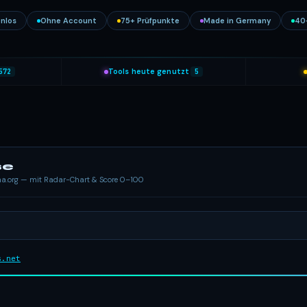
nlos
Ohne Account
75+ Prüfpunkte
Made in Germany
40
572
Tools heute genutzt
5
se
ema.org — mit Radar-Chart & Score 0–100
s.net