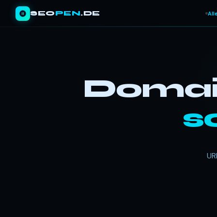
SEO
PEN
.DE
All
Domain
s
UR