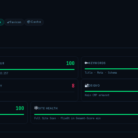
📦 Cache
e
Favicon
100
🔑
KEYWORDS
TUR
Title · Meta · Schema
H3:257
8
🔐
DSGVO
TY
Kein CMP erkannt
100
🕸
SITE HEALTH
Full Site Scan · fließt in Gesamt-Score ein