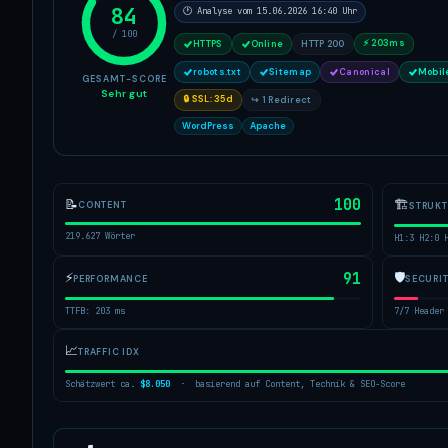
84
🕐 Analyse vom 15.06.2026 16:40 Uhr
/ 100
⚡ 203ms
HTTPS
Online
HTTP 200
robots.txt
Sitemap
Canonical
Mobil
GESAMT-SCORE
Sehr gut
🔒 SSL: 35d
↪ 1 Redirect
WordPress
Apache
100
🏗
📝
CONTENT
STRUK
219.627 Wörter
H1:3 H2:0 
⚡
91
🛡
PERFORMANCE
SECURI
TTFB: 203 ms
7/7 Header
📈
TRAFFIC IDX
Schätzwert ca.
$8.050
· basierend auf Content, Technik & SEO-Score