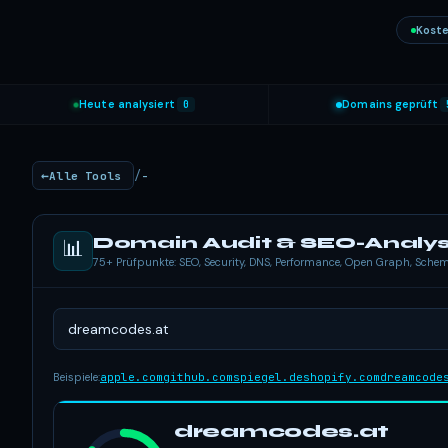
Koste
Heute analysiert
0
Domains geprüft
/
Alle Tools
-
Domain Audit & SEO-Analy
📊
75+ Prüfpunkte: SEO, Security, DNS, Performance, Open Graph, Sch
Beispiele:
apple.com
github.com
spiegel.de
shopify.com
dreamcode
dreamcodes.at