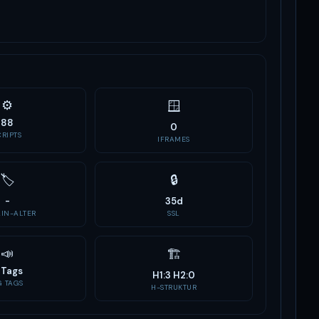
⚙️
🪟
88
0
CRIPTS
IFRAMES
🏷
🔒
-
35d
IN-ALTER
SSL
📣
🏗
 Tags
H1:3 H2:0
G TAGS
H-STRUKTUR