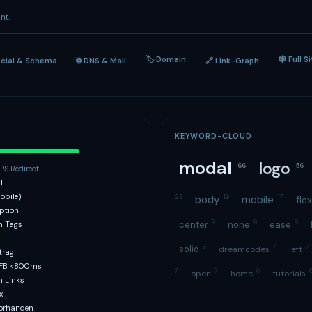
nt.
🏷 Domain
🕸 Full S
ocial & Schema
🌐 DNS & Mail
🔗 Link-Graph
KEYWORD-CLOUD
modal
logo
66
56
S Redirect
l
obile)
23
body
19
mobile
17
fle
ption
9
9
9
center
none
ease
h Tags
8
7
7
solid
dreamcodes
left
trag
TFB <800ms
7
7
6
open
home
tutorials
n Links
x
vorhanden