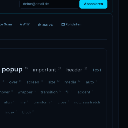
Abonnieren
ite Scan
♿ A11Y
🗂 Rohdaten
🍪 DSGVO
popup
56
important
header
text
27
27
14
14
14
13
12
11
x
over
screen
size
media
auto
9
8
8
8
8
hover
wrapper
transition
fill
accent
7
7
7
7
align
line
transform
close
notclassstretch
6
6
6
index
block