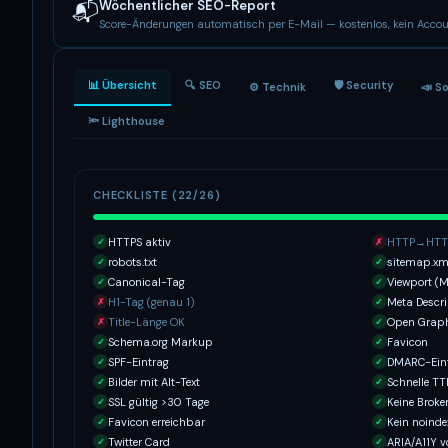
Wöchentlicher SEO-Report
📬
Score-Änderungen automatisch per E-Mail — kostenlos, kein Accou
📊 Übersicht
🔍 SEO
🛡 Security
⚙️ Technik
📣 S
🔦 Lighthouse
CHECKLISTE (22/26)
HTTPS aktiv
HTTP→HTTP
✓
✗
robots.txt
sitemap.xm
✓
✓
Canonical-Tag
Viewport (M
✓
✓
H1-Tag (genau 1)
Meta Descri
✗
✓
Title-Länge OK
Open Grap
✗
✓
Schema.org Markup
Favicon
✓
✓
SPF-Eintrag
DMARC-Ein
✓
✓
Bilder mit Alt-Text
Schnelle T
✓
✓
SSL gültig >30 Tage
Keine Broke
✓
✓
Favicon erreichbar
Kein noinde
✓
✓
Twitter Card
ARIA/A11Y 
✓
✓