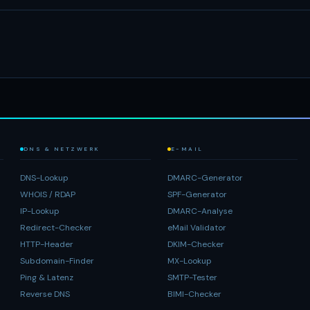
DNS & NETZWERK
E-MAIL
DNS-Lookup
DMARC-Generator
WHOIS / RDAP
SPF-Generator
IP-Lookup
DMARC-Analyse
Redirect-Checker
eMail Validator
HTTP-Header
DKIM-Checker
Subdomain-Finder
MX-Lookup
Ping & Latenz
SMTP-Tester
Reverse DNS
BIMI-Checker