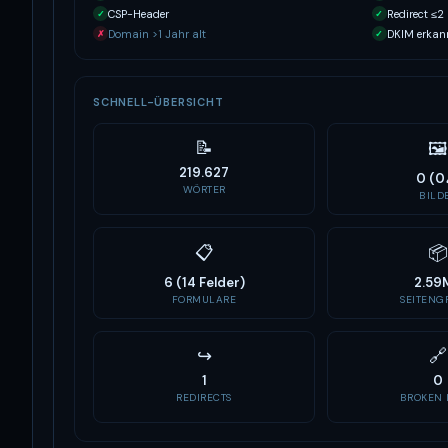
CSP-Header
Redirect ≤2
✓
✓
Domain >1 Jahr alt
DKIM erkan
✗
✓
SCHNELL-ÜBERSICHT
📝
🖼
219.627
0 (0
WÖRTER
BILD
📋
📦
6 (14 Felder)
2.59
FORMULARE
SEITENGR
↪
🔗
1
0
REDIRECTS
BROKEN 