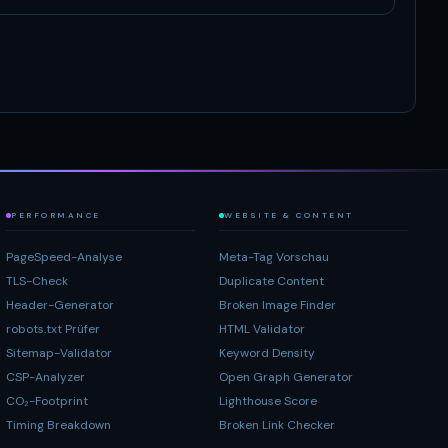
PERFORMANCE
WEBSITE & CONTENT
PageSpeed-Analyse
Meta-Tag Vorschau
TLS-Check
Duplicate Content
Header-Generator
Broken Image Finder
robots.txt Prüfer
HTML Validator
Sitemap-Validator
Keyword Density
CSP-Analyzer
Open Graph Generator
CO₂-Footprint
Lighthouse Score
Timing Breakdown
Broken Link Checker