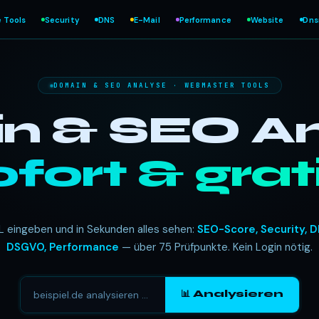
e Tools
Security
DNS
E-Mail
Performance
Website
Dn
DOMAIN & SEO ANALYSE · WEBMASTER TOOLS
 & SEO An
ofort & grati
L eingeben und in Sekunden alles sehen:
SEO-Score, Security, D
DSGVO, Performance
— über 75 Prüfpunkte. Kein Login nötig.
📊 Analysieren