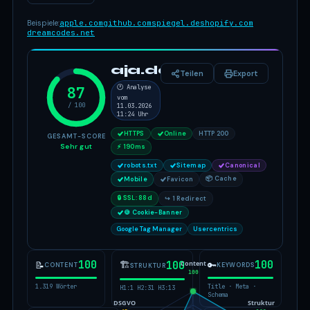
Beispiele:
apple.com
github.com
spiegel.de
shopify.com
dreamcodes.net
aja.de
Teilen
Export
87
🕐 Analyse
vom
/ 100
11.03.2026
11:24 Uhr
HTTPS
Online
HTTP 200
GESAMT-SCORE
Sehr gut
⚡ 190ms
robots.txt
Sitemap
Canonical
📦 Cache
Mobile
Favicon
🔒 SSL: 88d
↪ 1 Redirect
🍪 Cookie-Banner
Google Tag Manager
Usercentrics
100
100
Content
🏗
100
📝
🔑
CONTENT
KEYWORDS
STRUKTUR
100
1.319 Wörter
Title · Meta ·
H1:1 H2:31 H3:13
Schema
DSGVO
Struktur