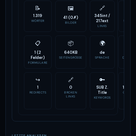
📝
🔗
⚙️
🖼
1.319
345int /
9
41 (0✗)
217ext
WÖRTER
SCRIPTS
BILDER
LINKS
📋
📦
🌍
🏷
1 (2
640KB
de
-
Felder)
SEITENGRÖSSE
SPRACHE
DOMAIN
ALTER
FORMULARE
↪
🔗
🔑
📣
1
0
SUB Z.
15 Tag
Title
REDIRECTS
BROKEN
OG TAG
LINKS
KEYWORDS
LETZTE ANALYSEN