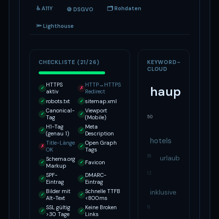
♿ A11Y
🗂 Rohdaten
🍪 DSGVO
🔦 Lighthouse
CHECKLISTE (21/26)
KEYWORD-
CLOUD
HTTPS
HTTP→HTTPS
hauptmen
✓
✗
aktiv
Redirect
robots.txt
sitemap.xml
✓
✓
Canonical-
Viewport
✓
✓
50
Tag
(Mobile)
H1-Tag
Meta
✓
✓
(genau 1)
Description
hotels
Title-Länge
Open Graph
✗
✓
OK
Tags
16
urlaub
Schema.org
Favicon
✓
✓
Markup
12
SPF-
DMARC-
✓
✓
Eintrag
Eintrag
Bilder mit
Schnelle TTFB
inklusive
✓
✓
Alt-Text
<800ms
SSL gültig
Keine Broken
11
✓
✓
>30 Tage
Links