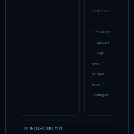
partenkirchen
4
ruhpolding
4
auszeit
4
4
lage
4
meer
4
bergen
4
essen
lieblingsdeal
4
SCHNELL-ÜBERSICHT