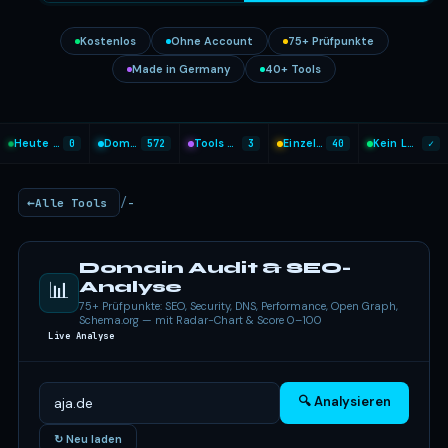
Kostenlos
Ohne Account
75+ Prüfpunkte
Made in Germany
40+ Tools
Heute analysiert
0
Domains geprüft
572
Tools heute genutzt
3
Einzel-Tools
40
Kein Login nötig
✓
/
Alle Tools
-
Domain Audit & SEO-
📊
Analyse
75+ Prüfpunkte: SEO, Security, DNS, Performance, Open Graph,
Schema.org — mit Radar-Chart & Score 0–100
Live Analyse
🔍 Analysieren
↻ Neu laden