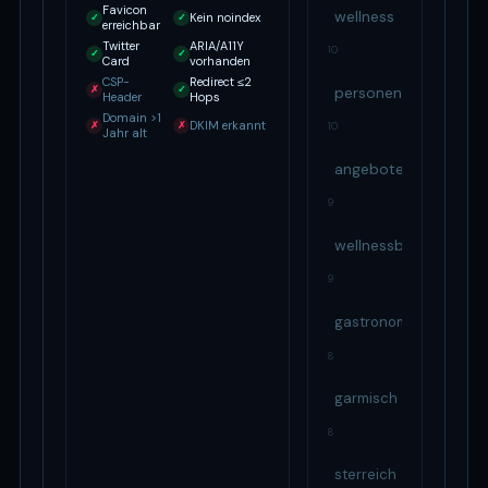
Favicon
wellness
Kein noindex
✓
✓
erreichbar
Twitter
ARIA/A11Y
10
✓
✓
Card
vorhanden
CSP-
Redirect ≤2
✗
✓
personen
Header
Hops
Domain >1
DKIM erkannt
✗
✗
10
Jahr alt
angebote
9
wellnessberblick
9
gastronomieberblick
8
garmisch
8
sterreich