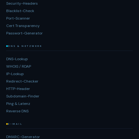
Security-Headers
Blacklist-Check
Port-Scanner
Cert Transparency
Passwort-Generator
DNS & NETZWERK
DNS-Lookup
WHOIS / RDAP
IP-Lookup
Redirect-Checker
HTTP-Header
Subdomain-Finder
Ping & Latenz
Reverse DNS
E-MAIL
DMARC-Generator