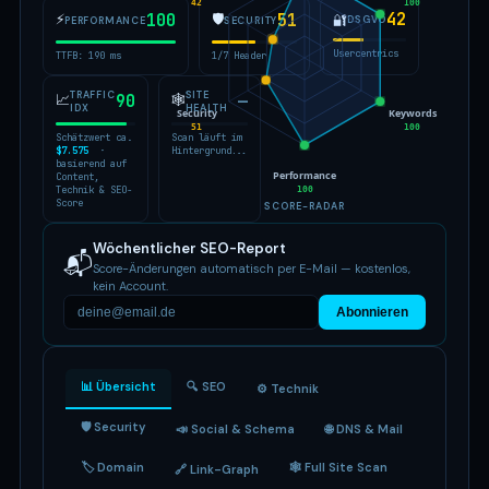
42
100
42
⚡
100
🛡
51
🔐
DSGVO
PERFORMANCE
SECURITY
Usercentrics
TTFB: 190 ms
1/7 Header
TRAFFIC
SITE
📈
90
🕸
—
IDX
HEALTH
Security
Keywords
51
100
Schätzwert ca.
Scan läuft im
$7.575
·
Hintergrund...
basierend auf
Performance
Content,
Technik & SEO-
100
Score
SCORE-RADAR
Wöchentlicher SEO-Report
📬
Score-Änderungen automatisch per E-Mail — kostenlos,
kein Account.
Abonnieren
📊 Übersicht
🔍 SEO
⚙️ Technik
🛡 Security
📣 Social & Schema
🌐 DNS & Mail
🏷 Domain
🕸 Full Site Scan
🔗 Link-Graph