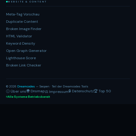
WEBSITE & CONTENT
Meta-Tag Vorschau
Duplicate Content
Broken Image Finder
HTML Validator
Keyword Density
Open Graph Generator
Lighthouse Score
Broken Link Checker
© 2026
Dreamcodes
— Seopen · Teil der Dreamcodes Tools
🌍 Dnsmap
🔒 Datenschutz
🏆 Top 50
ⓘ Über uns
⚖ Impressum
Alle Systeme Betriebsbereit