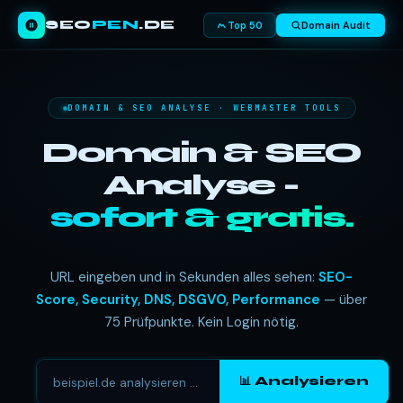
SEO
PEN
.DE
Top 50
Domain Audit
DOMAIN & SEO ANALYSE · WEBMASTER TOOLS
Domain & SEO
Analyse -
sofort & gratis.
URL eingeben und in Sekunden alles sehen:
SEO-
Score, Security, DNS, DSGVO, Performance
— über
75 Prüfpunkte. Kein Login nötig.
📊 Analysieren