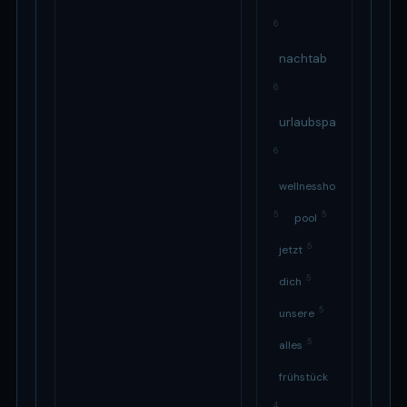
6
nachtab
6
urlaubspaket
6
wellnesshotels
5
5
pool
5
jetzt
5
dich
5
unsere
5
alles
frühstück
4