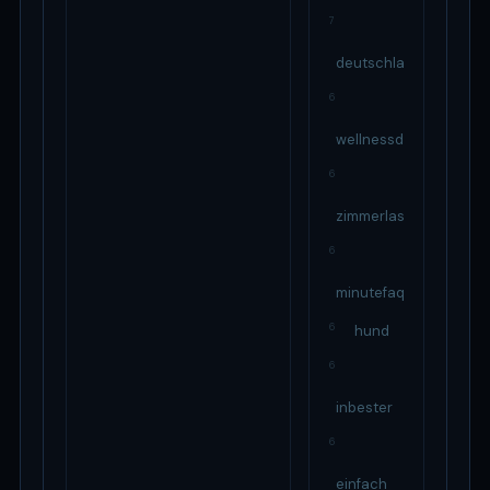
7
deutschland
6
wellnessday
6
zimmerlast
6
minutefaq
6
hund
6
inbester
6
einfach